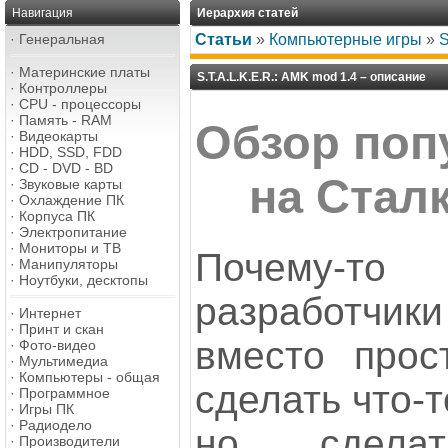
Навигация
Иерархия статей
·
Генеральная
Статьи
»
Компьютерные игры
»
S
·
Материнские платы
S.T.A.L.K.E.R.: AMK mod 1.4 – описание
·
Контроллеры
·
CPU - процессоры
·
Память - RAM
Обзор поп
·
Видеокарты
·
HDD, SSD, FDD
·
CD - DVD - BD
на Стал
·
Звуковые карты
·
Охлаждение ПК
·
Корпуса ПК
·
Электропитание
·
Мониторы и ТВ
Почему-т
·
Манипуляторы
·
Ноутбуки, десктопы
разработчики
·
Интернет
·
Принт и скан
вместо прос
·
Фото-видео
·
Мультимедиа
·
Компьютеры - общая
сделать что-
·
Программное
·
Игры ПК
·
Радиодело
но сдела
·
Производители