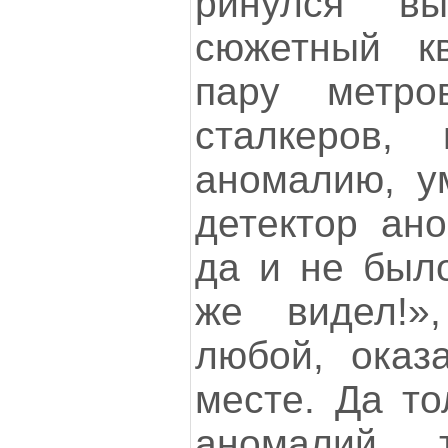
ринулся вы
сюжетный к
пару метро
сталкеров,
аномалию, ум
детектор ан
да и не было
же видел!
любой, оказ
месте. Да то
аномалий т