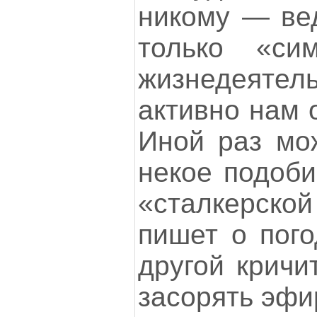
никому — ве
только «си
жизнедеяте
активно нам 
Иной раз мо
некое подоби
«сталкерско
пишет о пого
другой кричит
засорять эфи