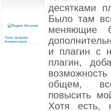
десятками пл
Было там вс
меняющие 
дополнительн
-
Темы форума
-
Комментарии
и плагин с 
плагин, доб
возможность 
общем, вс
повысить мой
Хотя есть, 