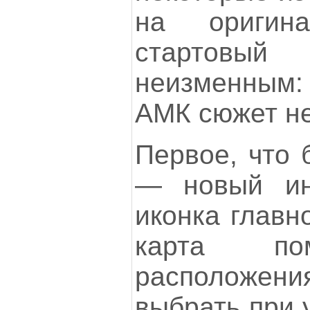
на оригин
стартовый
неизменным: 
АМК сюжет не
Первое, что 
— новый ин
иконка главн
карта по
расположе
выбрать при 