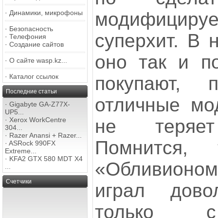
модифициру
·
Динамики, микрофоны
·
Безопасность
суперхит. В 
·
Телефония
·
Создание сайтов
оно так и п
·
О сайте wasp.kz...
·
Каталог ссылок
покупают,
Последние статьи
отличные мо
·
Gigabyte GA-Z77X-
UP5...
не теряет
·
Xerox WorkCentre
304...
·
Razer Anansi + Razer...
Помнится,
·
ASRock 990FX
Extreme...
·
KFA2 GTX 580 MDT X4
«Обливионо
...
Счетчики
играл дово
только с