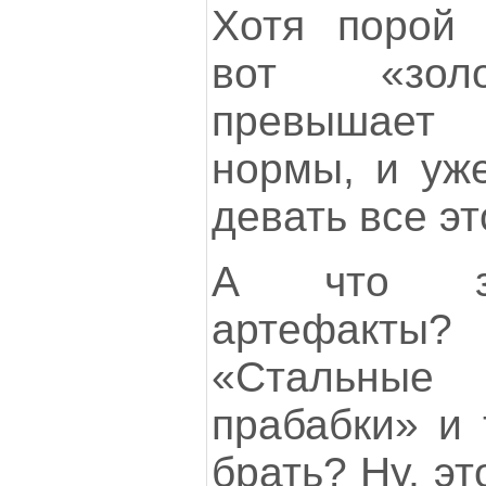
Хотя порой 
вот «золо
превышает 
нормы, и уже
девать все эт
А что за
артефакт
«Стальные 
прабабки» и 
брать? Ну, э