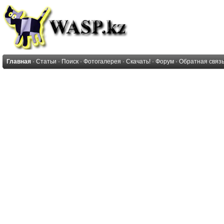
Главная
·
Статьи
·
Поиск
·
Фотогалерея
·
Скачать!
·
Форум
·
Обратная связ