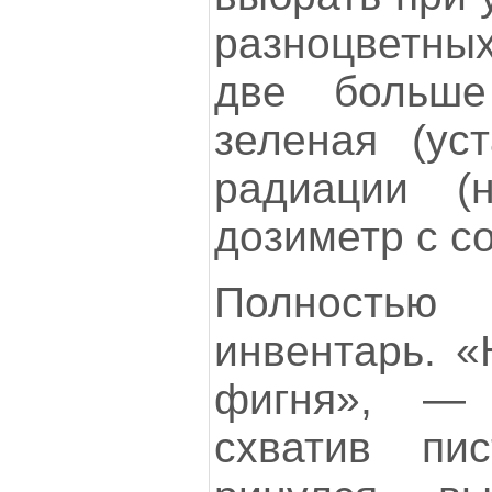
разноцветных
две больш
зеленая (ус
радиации (
дозиметр с со
Полность
инвентарь. «
фигня», —
схватив пис