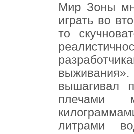
Мир Зоны мн
играть во вт
то скучнова
реалистично
разработчи
выживания».
вышагивал п
плечами
килограмма
литрами в