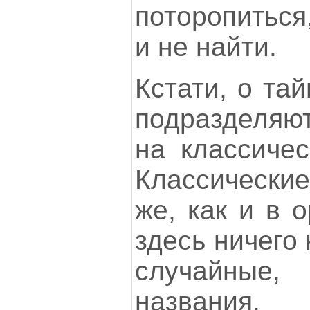
поторопиться
и не найти.
Кстати, о та
подразделя
на классичес
Классические
же, как и в 
здесь ничего 
случайные,
названи