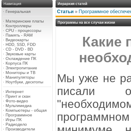
Навигация
Иерархия статей
·
Генеральная
Статьи
»
Программное обеспече
·
Материнские платы
Программы на все случаи жизни
·
Контроллеры
·
CPU - процессоры
·
Память - RAM
Какие
·
Видеокарты
·
HDD, SSD, FDD
·
CD - DVD - BD
необхо
·
Звуковые карты
·
Охлаждение ПК
·
Корпуса ПК
·
Электропитание
·
Мониторы и ТВ
Мы уже не р
·
Манипуляторы
·
Ноутбуки, десктопы
писали о
·
Интернет
·
Принт и скан
"необходимо
·
Фото-видео
·
Мультимедиа
·
Компьютеры - общая
программном
·
Программное
·
Игры ПК
·
Радиодело
минимуме н
·
Производители