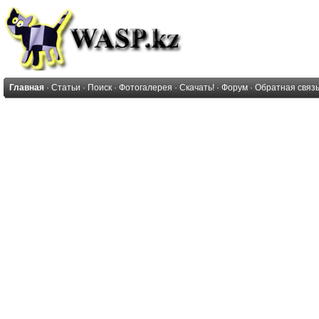
Главная
·
Статьи
·
Поиск
·
Фотогалерея
·
Скачать!
·
Форум
·
Обратная связ