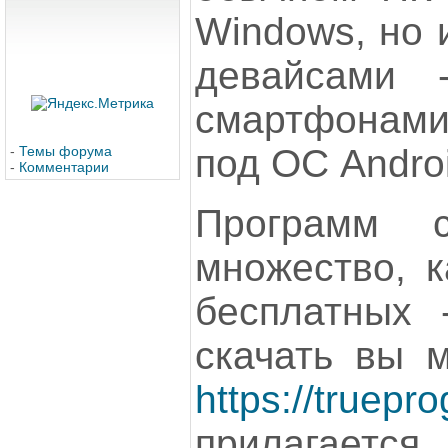
Windows, но 
девайсами 
смартфонам
под ОС Androi
-
Темы форума
-
Комментарии
Программ с
множество, к
бесплатных 
скачать вы м
https://truepr
прилагает