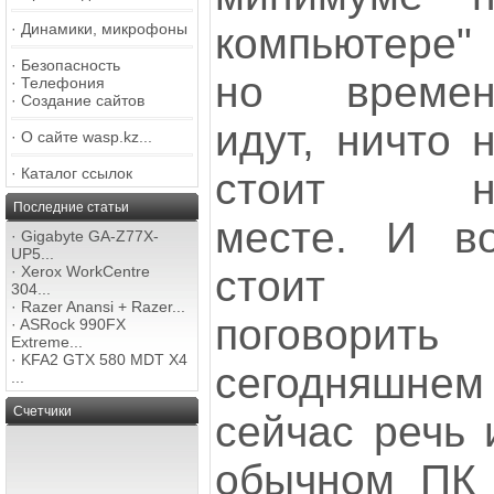
компьютере"
·
Динамики, микрофоны
·
Безопасность
но времен
·
Телефония
·
Создание сайтов
идут, ничто 
·
О сайте wasp.kz...
·
Каталог ссылок
стоит н
Последние статьи
месте. И в
·
Gigabyte GA-Z77X-
UP5...
стоит
·
Xerox WorkCentre
304...
·
Razer Anansi + Razer...
поговорить
·
ASRock 990FX
Extreme...
·
KFA2 GTX 580 MDT X4
сегодняшнем
...
Счетчики
сейчас речь 
обычном ПК 