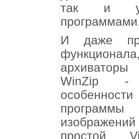
так и узк
программами
И даже пр
функциона
архиватор
WinZip -
особеннос
программы
изображений 
простой V