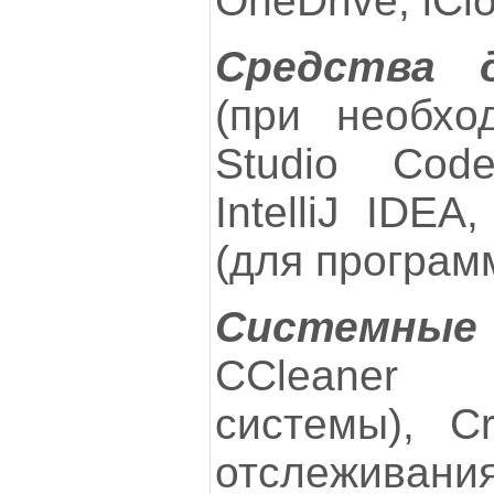
OneDrive, iCl
Средства 
(при необход
Studio Code
IntelliJ IDEA
(для програм
Системны
CCleaner 
системы), Cr
отслеживани