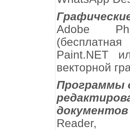
Графическ
Adobe Pho
(бесплатная
Paint.NET и
векторной гр
Программы 
редактир
документов
Reader, F