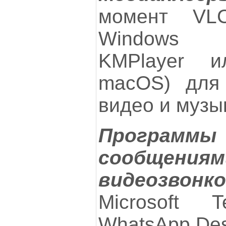
момент VLC
Windows M
KMPlayer и
macOS) для 
видео и музы
Программ
сообщ
видеозвонк
Microsoft T
WhatsApp Des