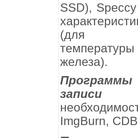
SSD), Speccy
характеристи
(для от
температу
железа).
Программы 
записи д
необходим
ImgBurn, CDB