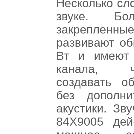
Несколько сло
звуке. Бо
закрепленные
развивают о
Вт и имеют 
канала, ч
создавать о
без дополни
акустики. Зв
84X9005 дей