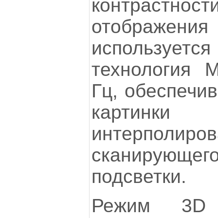
контрастност
отображе
используе
технология M
Гц, обеспечи
картин
интерполир
сканирующег
подсветки.
Режим 3D 