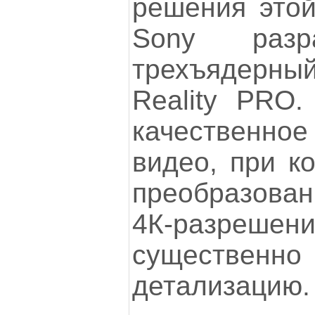
решения этой
Sony разр
трехъядерный
Reality PRO.
качественное
видео, при к
преобразова
4К-разр
существе
детализацию.