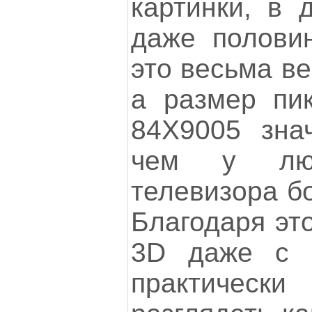
картинки, в 
даже половин
это весьма ве
а размер пи
84X9005 зна
чем у люб
телевизора б
Благодаря эт
3D даже с 
практичес