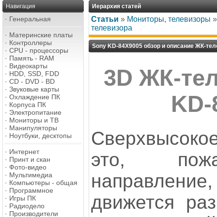
Навигация
Иерархия статей
·
Генеральная
Статьи
»
Мониторы, телевизоры
телевизора
·
Материнские платы
·
Контроллеры
Sony KD-84X9005 обзор и описание ЖК-тел
·
CPU - процессоры
·
Память - RAM
·
Видеокарты
3D ЖК-те
·
HDD, SSD, FDD
·
CD - DVD - BD
·
Звуковые карты
KD-
·
Охлаждение ПК
·
Корпуса ПК
·
Электропитание
·
Мониторы и ТВ
·
Манипуляторы
Сверхвысокое
·
Ноутбуки, десктопы
·
Интернет
это, пожа
·
Принт и скан
·
Фото-видео
направлен
·
Мультимедиа
·
Компьютеры - общая
·
Программное
движется раз
·
Игры ПК
·
Радиодело
·
Производители