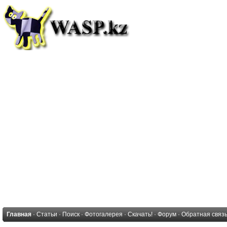
Главная
·
Статьи
·
Поиск
·
Фотогалерея
·
Скачать!
·
Форум
·
Обратная связ