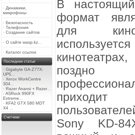
В настоящи
·
Динамики,
микрофоны
формат явля
·
Безопасность
для кино
·
Телефония
·
Создание сайтов
используе
·
О сайте wasp.kz...
·
Каталог ссылок
кинотеатра
Последние статьи
поздн
·
Gigabyte GA-Z77X-
UP5...
·
Xerox WorkCentre
профессиона
304...
·
Razer Anansi + Razer...
приход
·
ASRock 990FX
Extreme...
·
KFA2 GTX 580 MDT
пользовател
X4 ...
Счетчики
Sony KD-84