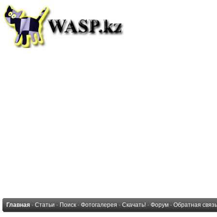
Главная
·
Статьи
·
Поиск
·
Фотогалерея
·
Скачать!
·
Форум
·
Обратная связ