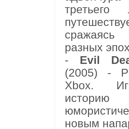
третьего
путешеств
сражаясь
разных эпох
-
Evil De
(2005) - P
Xbox. Иг
истори
юмористич
новым напа