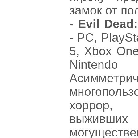
замок от по
-
Evil Dead
- PC, PlaySt
5, Xbox One
Ninten
Асимметри
многопольз
хоррор,
выживших
могущест