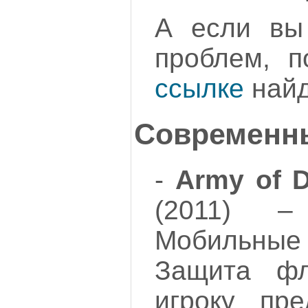
А если вы
проблем, 
ссылке
найд
Современн
-
Army of D
(2011) 
Мобильны
Защита фл
игроку пр