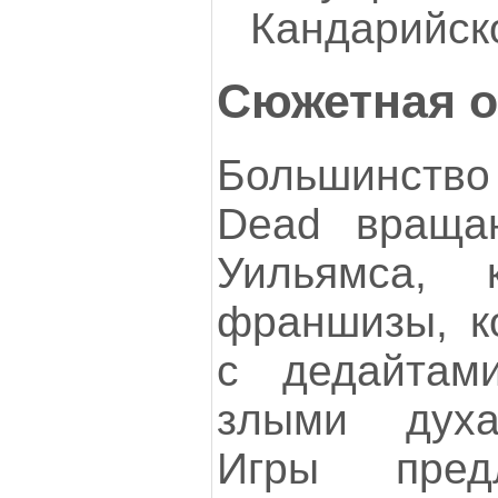
Кандарийск
Сюжетная о
Большинство
Dead враща
Уильямса, к
франшизы, к
с дедайтам
злыми духа
Игры пред