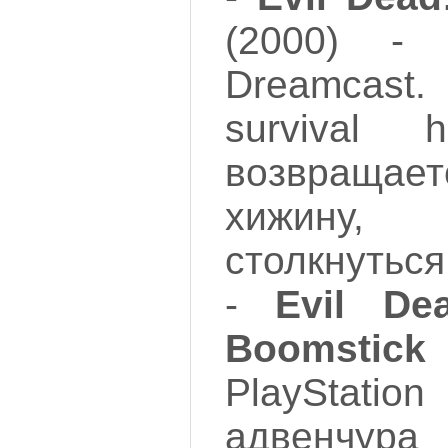
(2000) - 
Dreamcast
survival 
возвращае
хижину,
столкнуться
-
Evil De
Boomstick
PlayStatio
адвенчу