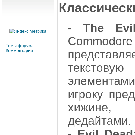
Классическ
-
The Evi
Commodor
-
Темы форума
предста
-
Комментарии
текстову
элемента
игроку пре
хижине,
дедайтами.
-
Evil Dead