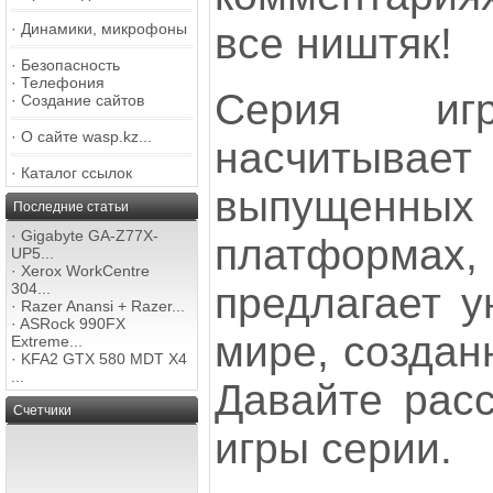
все ништяк!
·
Динамики, микрофоны
·
Безопасность
·
Телефония
Серия иг
·
Создание сайтов
·
О сайте wasp.kz...
насчитывает
·
Каталог ссылок
выпущенн
Последние статьи
·
Gigabyte GA-Z77X-
платформах,
UP5...
·
Xerox WorkCentre
предлагает у
304...
·
Razer Anansi + Razer...
·
ASRock 990FX
мире, создан
Extreme...
·
KFA2 GTX 580 MDT X4
...
Давайте рас
Счетчики
игры серии.