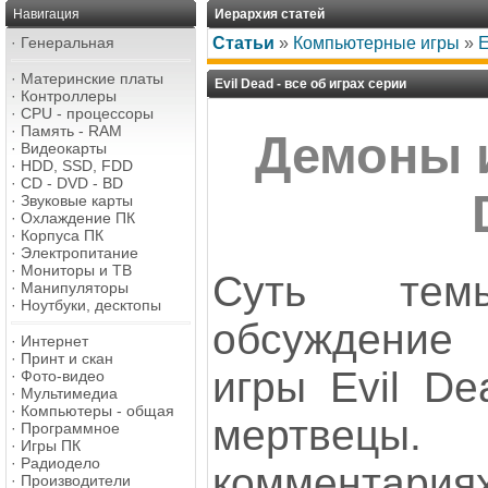
Навигация
Иерархия статей
·
Генеральная
Статьи
»
Компьютерные игры
»
E
·
Материнские платы
Evil Dead - все об играх серии
·
Контроллеры
·
CPU - процессоры
·
Память - RAM
Демоны и
·
Видеокарты
·
HDD, SSD, FDD
·
CD - DVD - BD
·
Звуковые карты
·
Охлаждение ПК
·
Корпуса ПК
·
Электропитание
·
Мониторы и ТВ
Суть тем
·
Манипуляторы
·
Ноутбуки, десктопы
обсуждени
·
Интернет
·
Принт и скан
игры Evil De
·
Фото-видео
·
Мультимедиа
·
Компьютеры - общая
мертвец
·
Программное
·
Игры ПК
·
Радиодело
комментариях
·
Производители