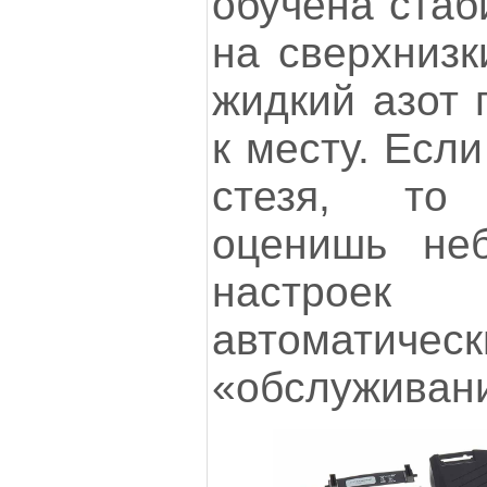
обучена стаб
на сверхнизк
жидкий азот 
к месту. Если
стезя, то
оценишь неб
настро
автомати
«обслуживани