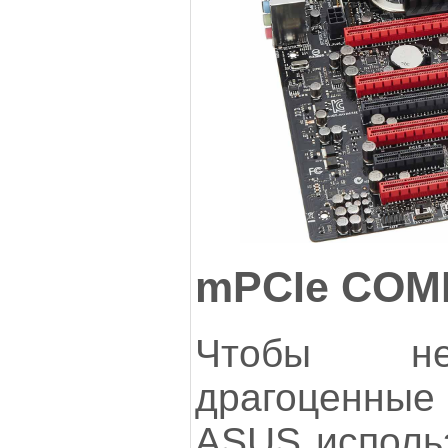
mPCIe COMB
Чтобы не
драгоценны
ASUS использ