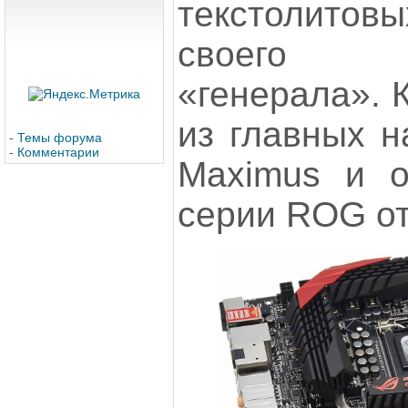
текстолитовы
своего 22
«генерала». 
из главных н
-
Темы форума
-
Комментарии
Maximus и о
серии ROG о