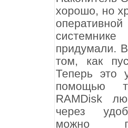
хорошо, но х
оперативной
системник
придумали. В
том, как пу
Теперь это 
помощью т
RAMDisk л
через удо
можно п