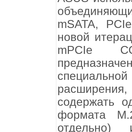
объединя
mSATA, PCI
новой итерац
mPCIe 
предназначен
специал
расширения
содержать о
формата М.2
отдельно) 