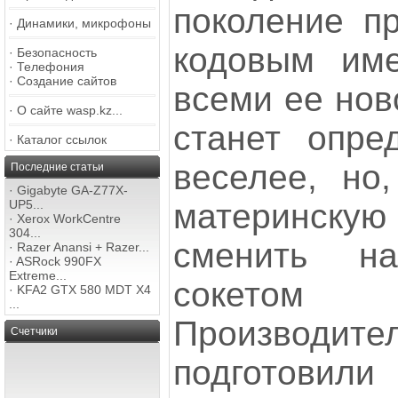
поколение пр
·
Динамики, микрофоны
кодовым име
·
Безопасность
·
Телефония
·
Создание сайтов
всеми ее нов
·
О сайте wasp.kz...
станет опре
·
Каталог ссылок
веселее, но
Последние статьи
·
Gigabyte GA-Z77X-
материнскую
UP5...
·
Xerox WorkCentre
304...
сменить н
·
Razer Anansi + Razer...
·
ASRock 990FX
Extreme...
сокето
·
KFA2 GTX 580 MDT X4
...
Произво
Счетчики
подготови