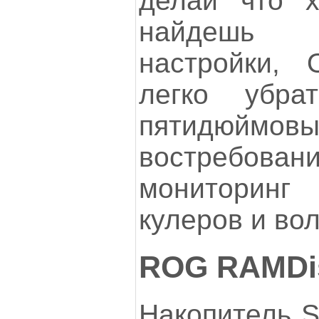
делай что х
найдешь 
настройки,
легко убр
пятидюймо
востребован
мониторин
кулеров и во
ROG RAMDi
Накопитель S