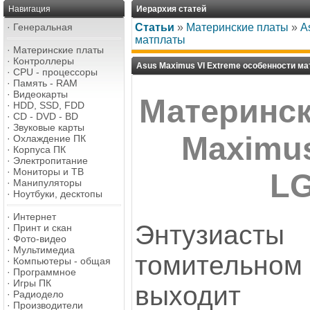
Навигация
Иерархия статей
·
Генеральная
Статьи
»
Материнские платы
»
A
матплаты
·
Материнские платы
·
Контроллеры
Asus Maximus VI Extreme особенности м
·
CPU - процессоры
·
Память - RAM
·
Видеокарты
Материнск
·
HDD, SSD, FDD
·
CD - DVD - BD
·
Звуковые карты
Maximus
·
Охлаждение ПК
·
Корпуса ПК
·
Электропитание
·
Мониторы и ТВ
LG
·
Манипуляторы
·
Ноутбуки, десктопы
·
Интернет
Энтузиаст
·
Принт и скан
·
Фото-видео
·
Мультимедиа
томительн
·
Компьютеры - общая
·
Программное
·
Игры ПК
выходит 
·
Радиодело
·
Производители