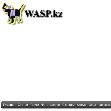
Главная
·
Статьи
·
Поиск
·
Фотогалерея
·
Скачать!
·
Форум
·
Обратная связ