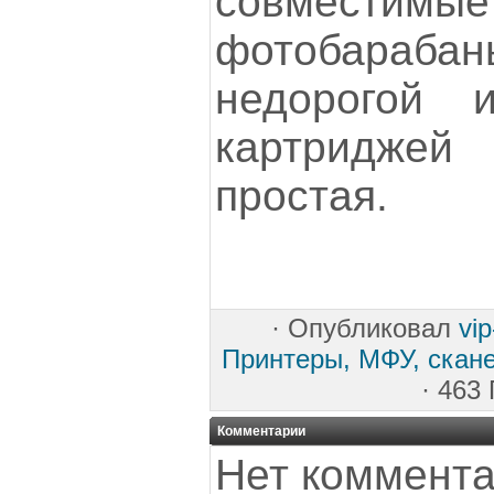
совместим
фотобара
недорогой 
картридже
простая.
·
Опубликовал
vi
Принтеры, МФУ, скан
· 463
Комментарии
Нет коммента