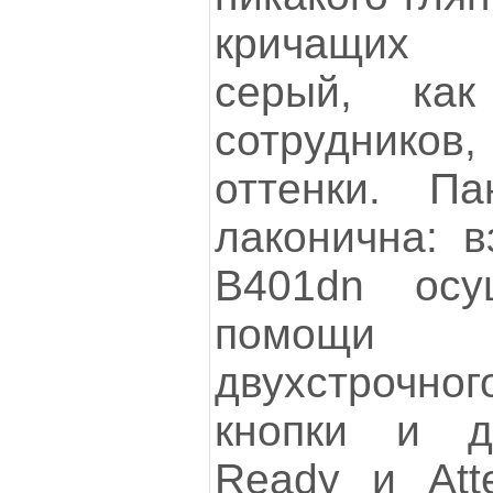
кричащих 
серый, ка
сотрудников
оттенки. Па
лаконична: в
B401dn осу
помощи м
двухстрочног
кнопки и д
Ready и Atte