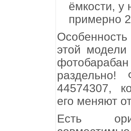
ёмкости, у 
примерно 2
Особенность
этой модели 
фотобараб
раздельно! 
44574307, к
его меняют о
Есть ори