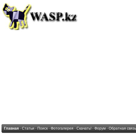
Главная
·
Статьи
·
Поиск
·
Фотогалерея
·
Скачать!
·
Форум
·
Обратная связ