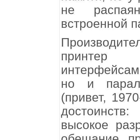
не распая
встроенной п
Производите
принтер
интерфейсами
но и парал
(привет, 1970
достоинст
высокое раз
обещание пр