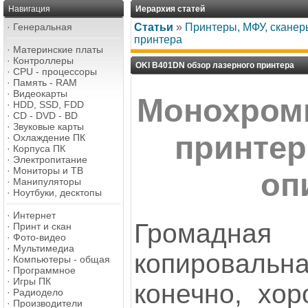
Навигация
Иерархия статей
·
Генеральная
Статьи
»
Принтеры, МФУ, сканер
принтера
·
Материнские платы
·
Контроллеры
OKI B401DN обзор лазерного принтера
·
CPU - процессоры
·
Память - RAM
·
Видеокарты
Монохром
·
HDD, SSD, FDD
·
CD - DVD - BD
·
Звуковые карты
принтер
·
Охлаждение ПК
·
Корпуса ПК
·
Электропитание
·
Мониторы и ТВ
оп
·
Манипуляторы
·
Ноутбуки, десктопы
·
Интернет
Громадн
·
Принт и скан
·
Фото-видео
·
Мультимедиа
копировальн
·
Компьютеры - общая
·
Программное
·
Игры ПК
конечно, хор
·
Радиодело
·
Производители