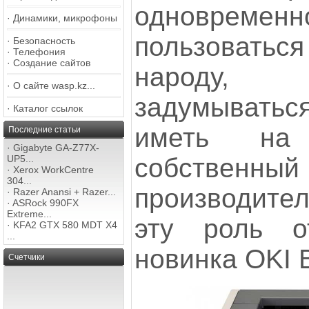
одновреме
·
Динамики, микрофоны
пользовать
·
Безопасность
·
Телефония
·
Создание сайтов
народу,
·
О сайте wasp.kz...
задумывать
·
Каталог ссылок
иметь на
Последние статьи
·
Gigabyte GA-Z77X-
собственны
UP5...
·
Xerox WorkCentre
304...
производител
·
Razer Anansi + Razer...
·
ASRock 990FX
Extreme...
эту роль о
·
KFA2 GTX 580 MDT X4
...
новинка OKI 
Счетчики