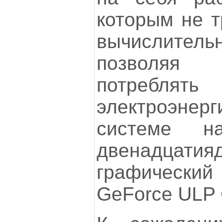
которым не т
вычислител
позволя
потребл
электроэнер
системе н
двенадцатия
графический 
GeForce ULP