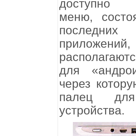
доступно 
меню, состо
последн
прилож
располагают
для «андрои
через котору
палец для
устройства.