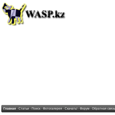
Главная
·
Статьи
·
Поиск
·
Фотогалерея
·
Скачать!
·
Форум
·
Обратная связ