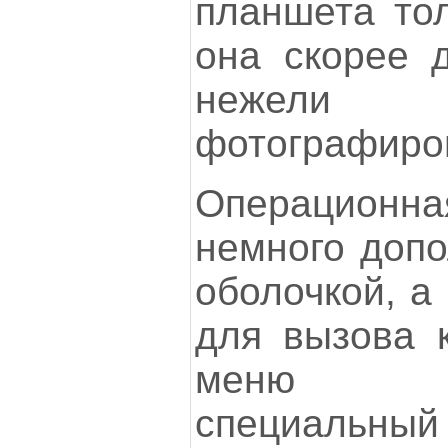
планшета тол
она скорее д
неже
фотографиро
Операцио
немного доп
оболочкой, а
для вызова 
меню ра
специальн