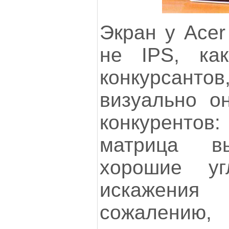
Экран у Acer
не IPS, ка
конкурса
визуально о
конкурентов:
матрица в
хорошие у
искажени
сожалению