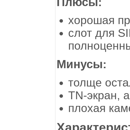
Плюсы:
хорошая пр
слот для S
полноценн
Минусы:
толще ост
TN-экран, а
плохая кам
Характерист