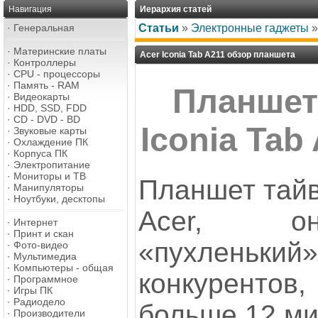
Навигация
Иерархия статей
·
Генеральная
Статьи
»
Электронные гаджеты
·
Материнские платы
Acer Iconia Tab A211 обзор планшета
·
Контроллеры
·
CPU - процессоры
·
Память - RAM
Планшет
·
Видеокарты
·
HDD, SSD, FDD
·
CD - DVD - BD
Iconia Tab
·
Звуковые карты
·
Охлаждение ПК
·
Корпуса ПК
·
Электропитание
·
Мониторы и ТВ
Планшет тайв
·
Манипуляторы
·
Ноутбуки, десктопы
Acer, он
·
Интернет
·
Принт и скан
«пухленьк
·
Фото-видео
·
Мультимедиа
·
Компьютеры - общая
конкуренто
·
Программное
·
Игры ПК
·
Радиодело
больше 12 ми
·
Производители