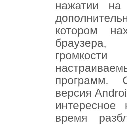
нажатии на 
дополните
котором нах
браузера,
громкос
настраив
программ.
версия Androi
интересное 
время разбл