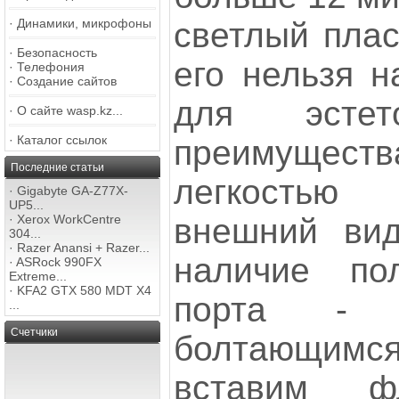
светлый плас
·
Динамики, микрофоны
·
Безопасность
его нельзя н
·
Телефония
·
Создание сайтов
для эсте
·
О сайте wasp.kz...
·
Каталог ссылок
преимущес
Последние статьи
легкостью
·
Gigabyte GA-Z77X-
UP5...
внешний вид
·
Xerox WorkCentre
304...
·
Razer Anansi + Razer...
наличие по
·
ASRock 990FX
Extreme...
·
KFA2 GTX 580 MDT X4
порта - 
...
Счетчики
болтающимся
вставим 