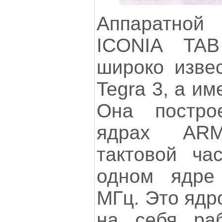
Аппаратно
ICONIA TAB
широко изве
Tegra 3, а и
Она постро
ядрах ARM
тактовой ча
одном ядре
МГц. Это ядр
на себя раб