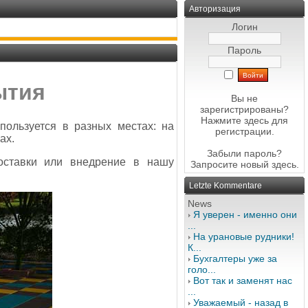
Авторизация
Логин
Пароль
ытия
Вы не
зарегистрированы?
Нажмите здесь
для
ользуется в разных местах: на
регистрации.
ах.
Забыли пароль?
оставки или внедрение в нашу
Запросите новый
здесь
.
Letzte Kommentare
News
Я уверен - именно они
...
На урановые рудники!
К...
Бухгалтеры уже за
голо...
Вот так и заменят нас
...
Уважаемый - назад в