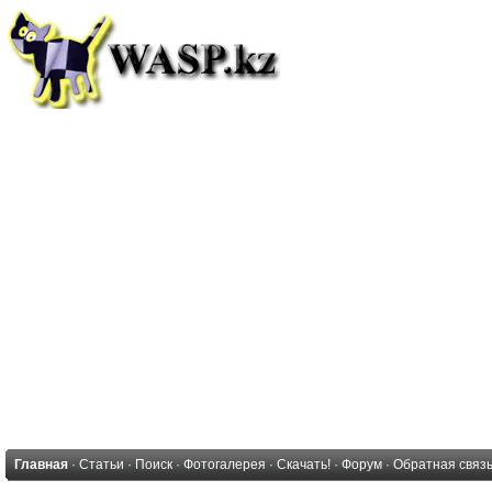
Главная
·
Статьи
·
Поиск
·
Фотогалерея
·
Скачать!
·
Форум
·
Обратная связ