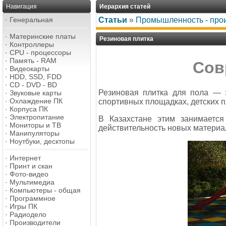
Навигация
Иерархия статей
·
Генеральная
Статьи
»
Промышленность - про
·
Материнские платы
Резиновая плитка
·
Контроллеры
·
CPU - процессоры
·
Память - RAM
Сов
·
Видеокарты
·
HDD, SSD, FDD
·
CD - DVD - BD
Резиновая плитка для пола — 
·
Звуковые карты
·
Охлаждение ПК
спортивных площадках, детских п
·
Корпуса ПК
·
Электропитание
В Казахстане этим занимается
·
Мониторы и ТВ
действительность новых материа
·
Манипуляторы
·
Ноутбуки, десктопы
·
Интернет
·
Принт и скан
·
Фото-видео
·
Мультимедиа
·
Компьютеры - общая
·
Программное
·
Игры ПК
·
Радиодело
·
Производители