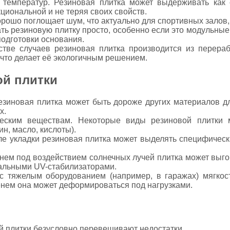
м температур. Резиновая плитка может выдерживать как
циональной и не теряя своих свойств.
орошо поглощает шум, что актуально для спортивных зало
ать резиновую плитку просто, особенно если это модульны
подготовки основания.
стве случаев резиновая плитка производится из перера
что делает её экологичным решением.
ой плитки
резиновая плитка может быть дороже других материалов д
х.
ческим веществам. Некоторые виды резиновой плитки м
н, масло, кислоты).
ле укладки резиновая плитка может выделять специфически
нем под воздействием солнечных лучей плитка может выгор
альными UV-стабилизаторами.
с тяжелым оборудованием (например, в гаражах) мягкос
менем она может деформироваться под нагрузками.
й плитки безусловно перевешивают недостатки.