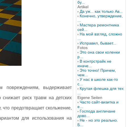
бу...
Artikel
Да уж... как только Ав...
Конечно, утверждение,
...
Мастера ремонтника
сей...
На мой взгляд, сложно
...
Исправил, бывает...
Fotos
Это она свои коленки
р...
В контрстрайк не
иначе...
Это точно! Причем,
чем...
У нас в школе как-то
с...
им повреждениям, выдерживает
Крутая флешка для тех
...
о снижает риск травм на детских
Eigene Seiten
Часто сайт-визитка и
е...
, что предотвращает скольжение,
Господа англичане
дово...
вариантом для использования на
Не - но это реально.
Б...