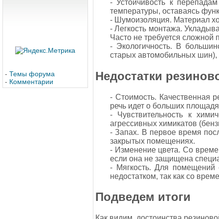
- Устойчивость к перепада
температуры, оставаясь функ
- Шумоизоляция. Материал х
- Легкость монтажа. Укладыв
Часто не требуется сложной 
- Экологичность. В большин
старых автомобильных шин), 
Недостатки резинов
-
Темы форума
-
Комментарии
- Стоимость. Качественная 
речь идет о больших площадя
- Чувствительность к хими
агрессивных химикатов (бензи
- Запах. В первое время пос
закрытых помещениях.
- Изменение цвета. Со време
если она не защищена специ
- Мягкость. Для помещений 
недостатком, так как со вре
Подведем итоги
Как видим, достоинства резиново