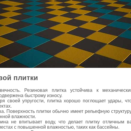
вой плитки
овечность. Резиновая плитка устойчива к механическ
подвержена быстрому износу.
ря своей упругости, плитка хорошо поглощает удары, чт
ктах.
а. Поверхность плитки обычно имеет рельефную структуру
нной влажности.
зина не впитывает воду, что делает плитку отличным 
 местах с повышенной влажностью, таких как бассейны.