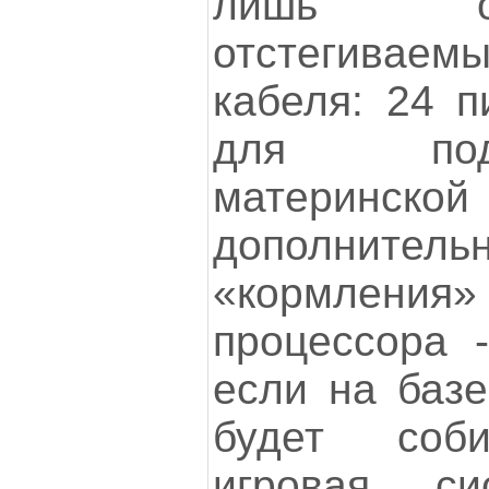
лишь о
отстегиваем
кабеля: 24 п
для под
материнской
дополнитель
«кормления
процессора -
если на базе
будет соби
игровая с