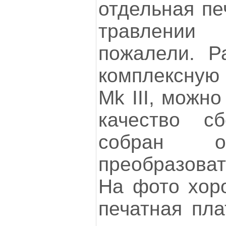
отдельная пе
травлении
пожалели. Р
комплексну
Mk III, можн
качество сб
собран о
преобразоват
На фото хоро
печатная пла