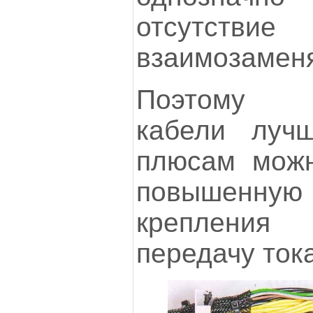
отсутствие
взаимозамен
Поэтому н
кабели луч
плюсам можн
повышенну
крепления
передачу тока