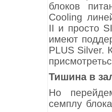
блоков пит
Cooling лин
II и просто 
имеют поддер
PLUS Silver.
присмотретьс
Тишина в за
Но перейде
семплу блока