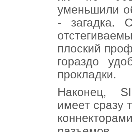
уменьшили о
- загадка. 
отстегиваем
плоский проф
гораздо удо
прокладки.
Наконец, S
имеет сразу 
коннектор
разъемо