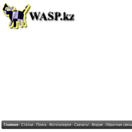
Главная
·
Статьи
·
Поиск
·
Фотогалерея
·
Скачать!
·
Форум
·
Обратная связ