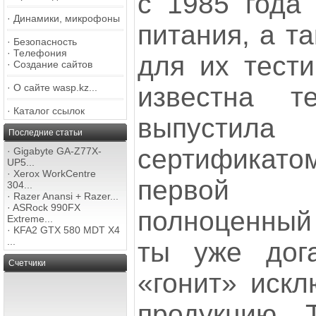
с 1985 года 
·
Динамики, микрофоны
питания, а т
·
Безопасность
·
Телефония
для их тест
·
Создание сайтов
известна т
·
О сайте wasp.kz...
·
Каталог ссылок
выпустила
Последние статьи
сертификат
·
Gigabyte GA-Z77X-
UP5...
·
Xerox WorkCentre
первой
304...
·
Razer Anansi + Razer...
·
ASRock 990FX
полноценный 
Extreme...
·
KFA2 GTX 580 MDT X4
...
ты уже дога
Счетчики
«гонит» искл
продукцию. 