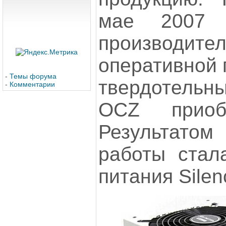
мае 2007 
производи
оперативной 
-
Темы форума
твердотель
-
Комментарии
OCZ прио
Результат
работы стал
питания Silenc