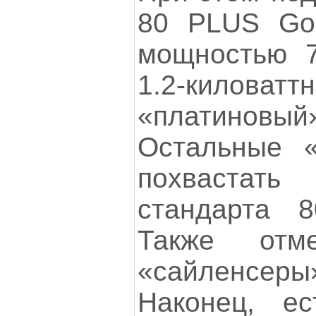
80 PLUS Gol
мощностью 7
1.2-килов
«платиновы
Остальные «
похвастат
стандарта 
Также отм
«сайленсер
Наконец, е