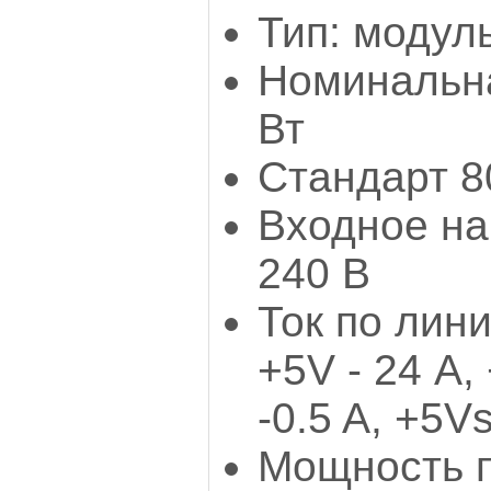
Тип: модул
Номинальн
Вт
Стандарт 8
Входное на
240 В
Ток по лини
+5V - 24 А,
-0.5 A, +5Vs
Мощность п