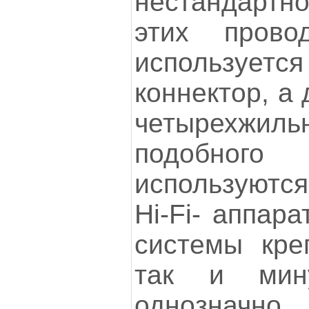
нестандарт
этих прово
использует
коннектор, а
четырехжи
подобного
используются
Hi-Fi- аппара
системы кре
так и мину
однознач