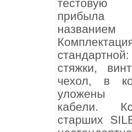
тестовую
прибыла
названием
Комплектация
стандартной:
стяжки, вин
чехол, в ко
уложены о
кабели. К
старших SIL