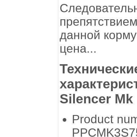
Следователь
препятствием
данной корму
цена...
Технически
характерис
Silencer Mk I
Product nu
PPCMK3S7