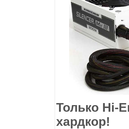
Только Hi-E
хардкор!