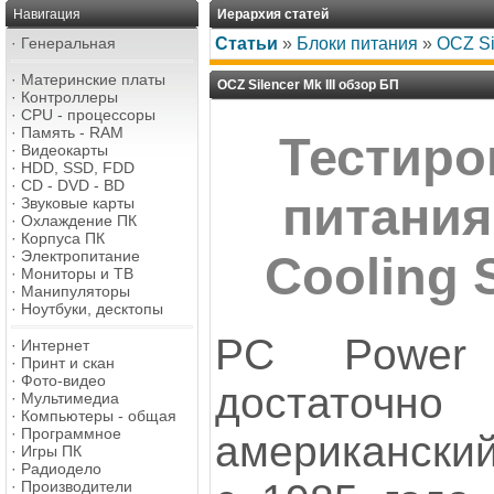
Навигация
Иерархия статей
·
Генеральная
Статьи
»
Блоки питания
»
OCZ Si
·
Материнские платы
OCZ Silencer Mk III обзор БП
·
Контроллеры
·
CPU - процессоры
·
Память - RAM
Тестиро
·
Видеокарты
·
HDD, SSD, FDD
·
CD - DVD - BD
питания
·
Звуковые карты
·
Охлаждение ПК
·
Корпуса ПК
·
Электропитание
Cooling S
·
Мониторы и ТВ
·
Манипуляторы
·
Ноутбуки, десктопы
PC Power
·
Интернет
·
Принт и скан
·
Фото-видео
достаточ
·
Мультимедиа
·
Компьютеры - общая
·
Программное
американский
·
Игры ПК
·
Радиодело
·
Производители