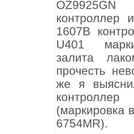
OZ9925GN
контроллер и
1607B контр
U401 марки
залита лак
прочесть нев
же я выясни
контрол
(маркировка в
6754MR).