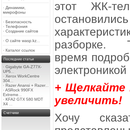
этот ЖК-тел
·
Динамики,
микрофоны
останови
·
Безопасность
·
Телефония
характеристик
·
Создание сайтов
разборке. 
·
О сайте wasp.kz...
·
Каталог ссылок
время подроб
Последние статьи
электроникой 
·
Gigabyte GA-Z77X-
UP5...
·
Xerox WorkCentre
304...
+ Щелкайте
·
Razer Anansi + Razer...
·
ASRock 990FX
Extreme...
увеличить!
·
KFA2 GTX 580 MDT
X4 ...
Счетчики
Хочу сказ