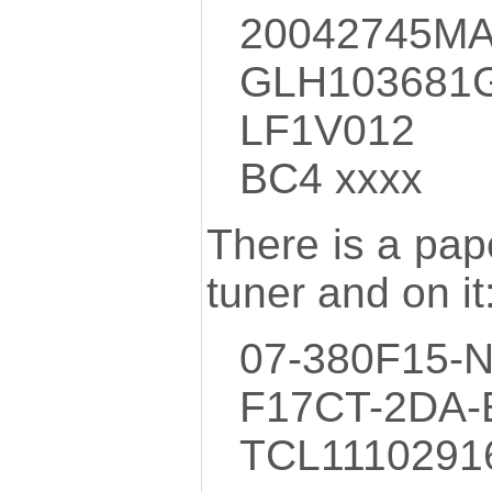
20042745MA
GLH10368
LF1V012
BC4 xxxx
There is a pap
tuner and on it
07-380F15-
F17CT-2DA-
TCL1110291