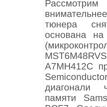
Рассмотри
внимательн
тюнера сня
основана на
(микроконтро
MST6M48RVS-
A7MH412C пр
Semicondu
диагонали 
памяти Sams