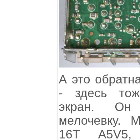
А это обратн
- здесь то
экран. Он
мелочевку. 
16T A5V5,