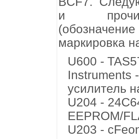
BCF7. Следу
и прочи
(обозначе
маркировка на
U600 - TAS5
Instruments
усилитель н
U204 - 24C6
EEPROM/FL
U203 - cFeo