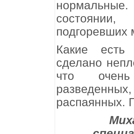
нормальные
состоян
подгоревших м
Какие есть
сделано непл
что очен
разведе
распаянных. П
Мих
специа