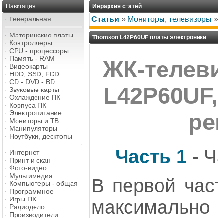
Навигация
Иерархия статей
·
Генеральная
Статьи
»
Мониторы, телевизоры
·
Материнские платы
Thomson L42P60UF платы электроники
·
Контроллеры
·
CPU - процессоры
·
Память - RAM
ЖК-телев
·
Видеокарты
·
HDD, SSD, FDD
·
CD - DVD - BD
L42P60UF,
·
Звуковые карты
·
Охлаждение ПК
·
Корпуса ПК
·
Электропитание
ре
·
Мониторы и ТВ
·
Манипуляторы
·
Ноутбуки, десктопы
Часть 1
- Ч
·
Интернет
·
Принт и скан
·
Фото-видео
·
Мультимедиа
В первой час
·
Компьютеры - общая
·
Программное
·
Игры ПК
максимально 
·
Радиодело
·
Производители