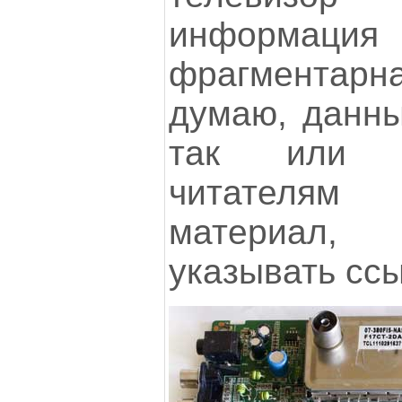
информ
фрагмента
думаю, данны
так или и
читателям 
материал,
указывать ссы