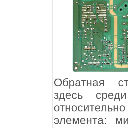
Обратная с
здесь сред
относите
элемента: м