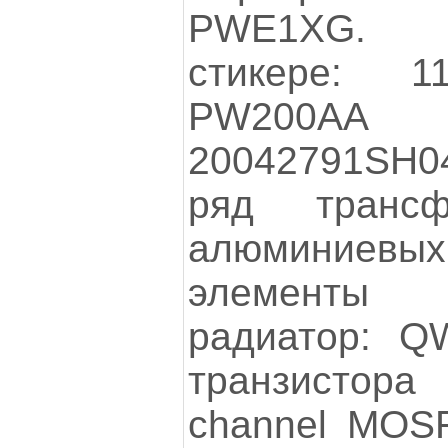
PWE1XG. 
стикере: 1
PW200AA
20042791SH0
ряд трансф
алюминиевых 
элементы
радиатор: 
транзистор
channel MOSF