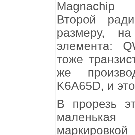
Magnachip 
Второй рад
размеру, н
элемента: 
тоже транзис
же произв
K6A65D, и эт
В прорезь э
маленькая
маркировкой