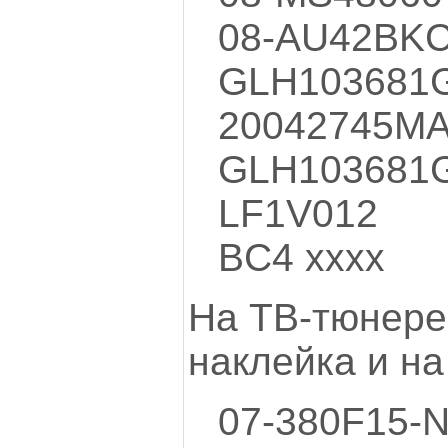
08-AU42BK
GLH103681
20042745MA
GLH103681G
LF1V012
BC4 xxxx
На ТВ-тюнере
наклейка и на
07-380F15-