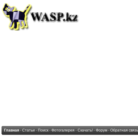
Главная
·
Статьи
·
Поиск
·
Фотогалерея
·
Скачать!
·
Форум
·
Обратная связ