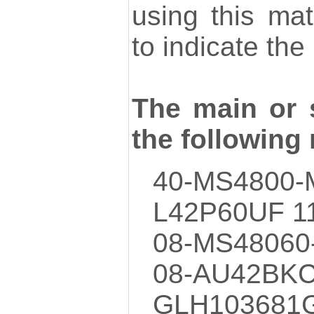
using this mat
to indicate the 
The main or 
the following
40-MS4800
L42P60UF 1
08-MS48060
08-AU42BK
GLH103681