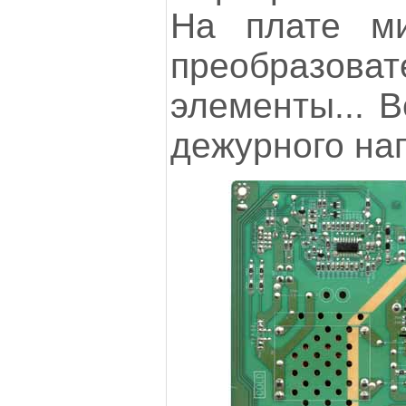
На плате м
преобразоват
элементы... В
дежурного нап