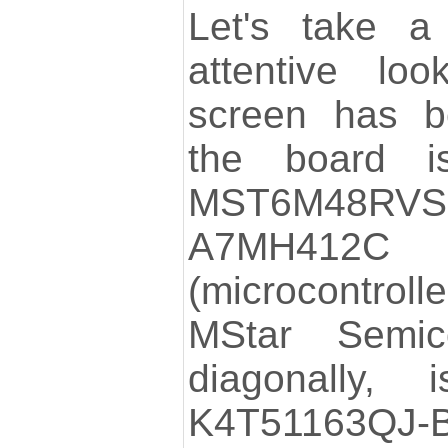
Let's take a
attentive lo
screen has b
the board 
MST6M48RVS-
A7MH412C 
(microcontroll
MStar Semico
diagonally,
K4T51163QJ