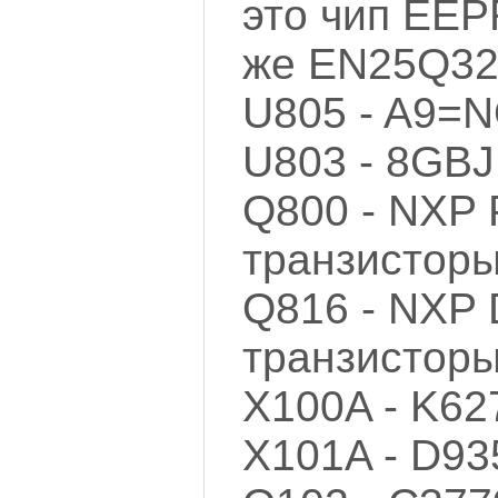
это чип EE
же EN25Q32
U805 - A9=
U803 - 8GBJ
Q800 - NXP
транзисто
Q816 - NXP
транзисто
X100A - K6
X101A - D9