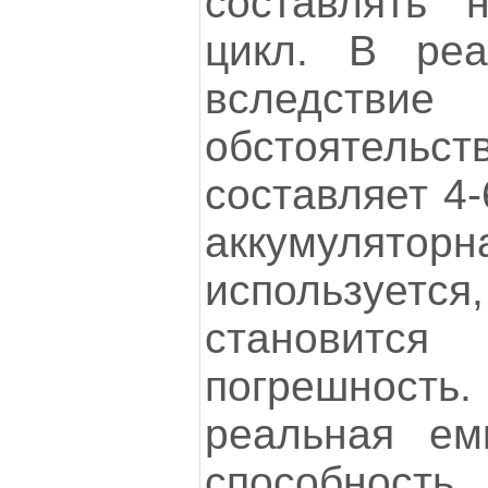
составлять
цикл. В ре
вследст
обстоятельст
составляет 4
аккумулят
используе
становится
погрешность.
реальная ем
способность