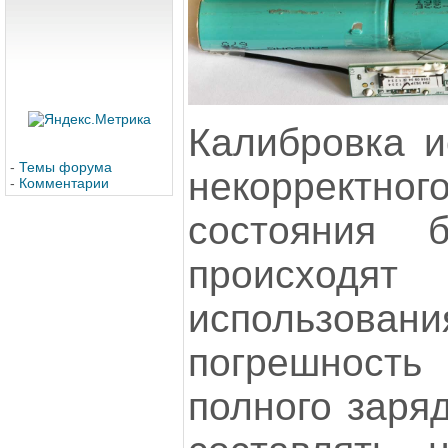
Калибровка и
-
Темы форума
некорректно
-
Комментарии
состояния б
происходят
использов
погрешнос
полного заря