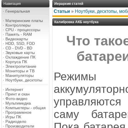
Навигация
Иерархия статей
·
Генеральная
Статьи
»
Ноутбуки, десктопы, мо
·
Материнские платы
Калибровка АКБ ноутбука
·
Контроллеры
·
CPU - процессоры
·
Память - RAM
Что тако
·
Видеокарты
·
HDD, SSD, FDD
·
CD - DVD - BD
батаре
·
Звуковые карты
·
Охлаждение ПК
·
Корпуса ПК
·
Электропитание
·
Мониторы и ТВ
Режимы за
·
Манипуляторы
·
Ноутбуки, десктопы
аккумулят
·
Интернет
·
Принт и скан
управляютс
·
Фото-видео
·
Мультимедиа
·
Компьютеры - общая
саму батаре
·
Программное
·
Игры ПК
·
Радиодело
Пока батарея 
·
Производители