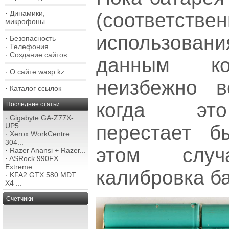
(соответст
·
Динамики,
микрофоны
использовани
·
Безопасность
·
Телефония
·
Создание сайтов
данным ко
·
О сайте wasp.kz...
неизбежно в
·
Каталог ссылок
когда это
Последние статьи
·
Gigabyte GA-Z77X-
перестает б
UP5...
·
Xerox WorkCentre
304...
этом случ
·
Razer Anansi + Razer...
·
ASRock 990FX
Extreme...
калибровка б
·
KFA2 GTX 580 MDT
X4 ...
Счетчики