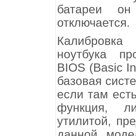
батареи он 
отключается.
Калибровк
ноутбука пр
BIOS (Basic I
базовая систе
если там ест
функция, л
утилитой, пр
данной моде