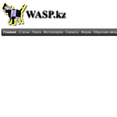
Главная
·
Статьи
·
Поиск
·
Фотогалерея
·
Скачать!
·
Форум
·
Обратная связ