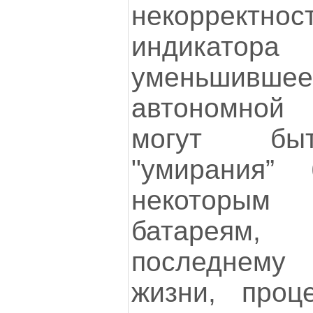
некорректно
индика
уменьшив
автономной
могут быт
"умирания” 
некоторым 
батареям,
последнем
жизни, проц