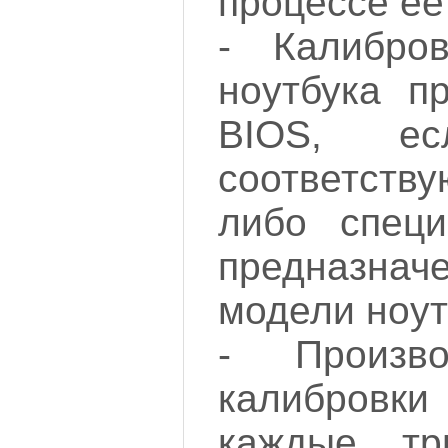
процессе ее
- Калибро
ноутбука п
BIOS, е
соответст
либо специ
предназнач
модели ноут
- Произво
калибров
каждые тр