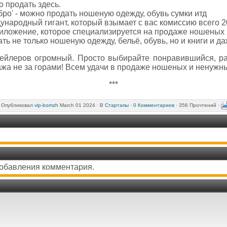
о продать здесь.
бро' - можно продать ношеную одежду, обувь сумки итд
дународный гигант, который взымает с вас комиссию всего 2
приложение, которое специализируется на продаже ношеных
дать не только ношеную одежду, бельё, обувь, но и книги и да
ейлеров огромный. Просто выбирайте понравившийся, р
ажа не за горами! Всем удачи в продаже ношеных и ненужн
***
Опубликовал
vip-bomzh
March 01 2024 ·
В
Стартапы
·
0 Комментариев
· 356 Прочтений ·
добавления комментария.