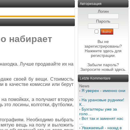
Авторизация
Логин
Пароль
о набирает
Вы не
зарегистрированы?
Нажмите здесь
для
регистрации.
находка. Лучше продавайте их на
Забыли пароль?
Запросите новый
здесь
.
Letzte Kommentare
одаже своей бу вещи. Стоимость
и в качестве комиссии или берут
News
Я уверен - именно они
...
 на помойках, а получают вторую
На урановые рудники!
 это лосины, колготки, футболки,
К...
Бухгалтеры уже за
голо...
Вот так и заменят нас
тографиям. Необходимо выбрать
...
 мятую вещь на полу и выложить
Уважаемый - назад в