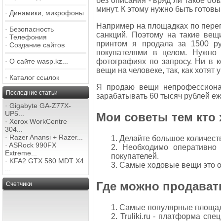
без описания - вряд ли такое об
минут. К этому нужно быть готов
·
Динамики, микрофоны
Например на площадках по пере
·
Безопасность
санкций. Поэтому на такие вещи
·
Телефония
принтом я продала за 1500 
·
Создание сайтов
покупателями в целом. Нужно 
фотографиях по запросу. Ни в 
·
О сайте wasp.kz...
вещи на человеке, так, как хотят 
·
Каталог ссылок
Я продаю вещи непрофессиона
Последние статьи
зарабатывать 60 тысяч рублей е
·
Gigabyte GA-Z77X-
UP5...
Мои советы тем кто
·
Xerox WorkCentre
304...
·
Razer Anansi + Razer...
1. Делайте большое количес
·
ASRock 990FX
2. Необходимо оперативно
Extreme...
покупателей.
·
KFA2 GTX 580 MDT X4
3. Самые ходовые вещи это о
...
Где можно продава
Счетчики
1. Самые популярные площадки
2. Truliki.ru - платформа с