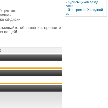
Курильщиков везде
зажи...
Это времен Холодной
0 центов.
во...
 вещей.
же cd-диски.
азмещайте объявления, проявите
ых вещей!