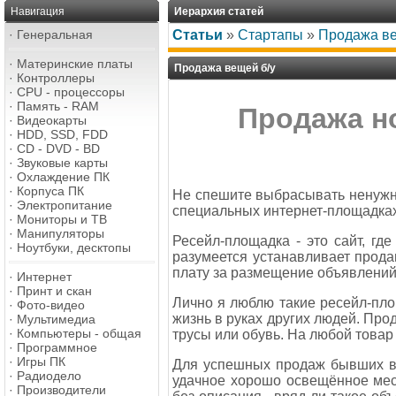
Навигация
Иерархия статей
·
Генеральная
Статьи
»
Стартапы
»
Продажа ве
·
Материнские платы
Продажа вещей б/у
·
Контроллеры
·
CPU - процессоры
·
Память - RAM
Продажа н
·
Видеокарты
·
HDD, SSD, FDD
·
CD - DVD - BD
·
Звуковые карты
·
Охлаждение ПК
·
Корпуса ПК
Не спешите выбрасывать ненужну
·
Электропитание
специальных интернет-площадка
·
Мониторы и ТВ
·
Манипуляторы
Ресейл-площадка - это сайт, г
·
Ноутбуки, десктопы
разумеется устанавливает прода
плату за размещение объявлений
·
Интернет
·
Принт и скан
Лично я люблю такие ресейл-пло
·
Фото-видео
жизнь в руках других людей. Про
·
Мультимедиа
·
Компьютеры - общая
трусы или обувь. На любой товар
·
Программное
·
Игры ПК
Для успешных продаж бывших в
·
Радиодело
удачное хорошо освещённое мес
·
Производители