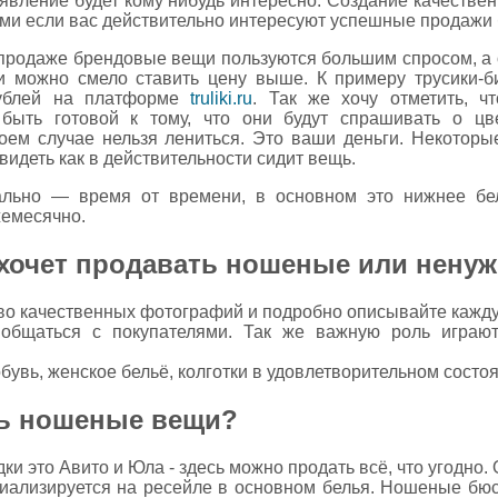
ъявление будет кому нибудь интересно. Создание качестве
ыми если вас действительно интересуют успешные продажи
продаже брендовые вещи пользуются большим спросом, а 
 можно смело ставить цену выше. К примеру трусики-бик
рублей на платформе
truliki.ru
. Так же хочу отметить, ч
быть готовой к тому, что они будут спрашивать о цве
коем случае нельзя лениться. Это ваши деньги. Некоторы
увидеть как в действительности сидит вещь.
льно — время от времени, в основном это нижнее бел
жемесячно.
 хочет продавать ношеные или нену
тво качественных фотографий и подробно описывайте кажд
 общаться с покупателями. Так же важную роль играю
бувь, женское бельё, колготки в удовлетворительном состо
ть ношеные вещи?
 это Авито и Юла - здесь можно продать всё, что угодно. 
пециализируется на ресейле в основном белья. Ношеные бюст