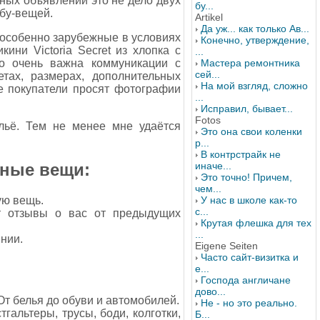
нных объявлений это не дело двух
бу...
 бу-вещей.
Artikel
Да уж... как только Ав...
особенно зарубежные в условиях
Конечно, утверждение,
ини Victoria Secret из хлопка с
...
то очень важна коммуникации с
Мастера ремонтника
сей...
тах, размерах, дополнительных
На мой взгляд, сложно
е покупатели просят фотографии
...
Исправил, бывает...
Fotos
ьё. Тем не менее мне удаётся
Это она свои коленки
р...
В контрстрайк не
жные вещи:
иначе...
Это точно! Причем,
чем...
ую вещь.
У нас в школе как-то
с...
т отзывы о вас от предыдущих
Крутая флешка для тех
...
янии.
Eigene Seiten
Часто сайт-визитка и
е...
Господа англичане
дово...
От белья до обуви и автомобилей.
Не - но это реально.
гальтеры, трусы, боди, колготки,
Б...