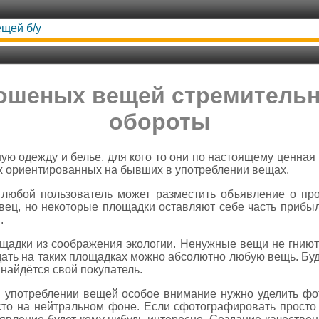
щей б/у
ошеных вещей стремительн
обороты
ю одежду и белье, для кого то они по настоящему ценная 
х ориентированных на бывших в употреблении вещах.
де любой пользователь может разместить объявление о пр
вец, но некоторые площадки оставляют себе часть прибыл
.
щадки из соображения экологии. Ненужные вещи не гниют
дать на таких площадках можно абсолютно любую вещь. Будь
 найдётся свой покупатель.
 употреблении вещей особое внимание нужно уделить фо
то на нейтральном фоне. Если сфотографировать просто