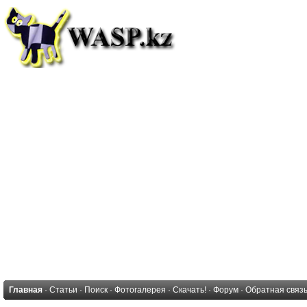
Главная
·
Статьи
·
Поиск
·
Фотогалерея
·
Скачать!
·
Форум
·
Обратная связ