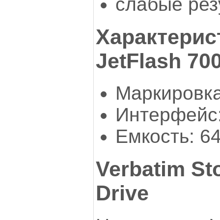
слабые рез
Характерис
JetFlash 700
Маркировк
Интерфейс:
Емкость: 6
Verbatim St
Drive