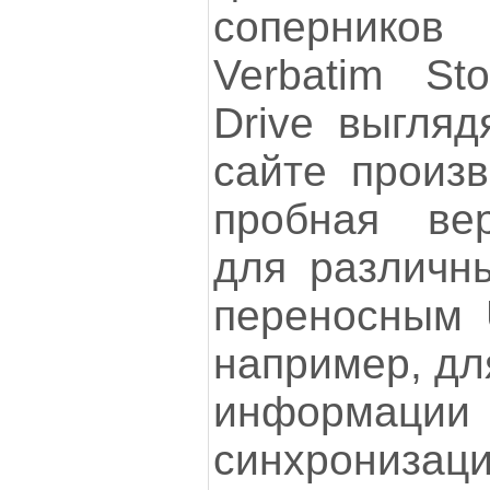
сопернико
Verbatim St
Drive выгляд
сайте произв
пробная ве
для различн
переносным 
например, дл
информации
синхрониз