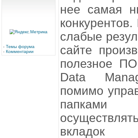
нее самая н
конкурентов.
слабые резул
сайте произв
-
Темы форума
-
Комментарии
полезное ПО 
Data Manag
помимо упра
папками
осуществлят
вкладок