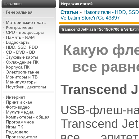
Навигация
Иерархия статей
·
Генеральная
Статьи
»
Накопители - HDD, SSD,
Verbatim Store'n’Go 43897
·
Материнские платы
·
Контроллеры
Transcend JetFlash TS64GJF700 & Verbatim
·
CPU - процессоры
·
Память - RAM
·
Видеокарты
Какую фле
·
HDD, SSD, FDD
·
CD - DVD - BD
·
Звуковые карты
все равн
·
Охлаждение ПК
·
Корпуса ПК
·
Электропитание
·
Мониторы и ТВ
·
Манипуляторы
Transcend J
·
Ноутбуки, десктопы
·
Интернет
·
Принт и скан
USB-флеш-на
·
Фото-видео
·
Мультимедиа
·
Компьютеры - общая
Transcend Je
·
Программное
·
Игры ПК
·
Радиодело
все эпите
·
Производители