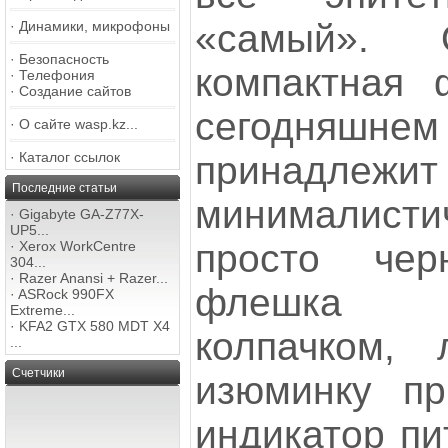
«самый».
·
Динамики, микрофоны
·
Безопасность
компактная
·
Телефония
·
Создание сайтов
сегодняшн
·
О сайте wasp.kz...
принадл
·
Каталог ссылок
Последние статьи
минималис
·
Gigabyte GA-Z77X-
UP5...
просто чер
·
Xerox WorkCentre
304...
·
Razer Anansi + Razer...
флешка 
·
ASRock 990FX
Extreme...
·
KFA2 GTX 580 MDT X4
колпачком,
...
Счетчики
изюминку пр
индикатор пи