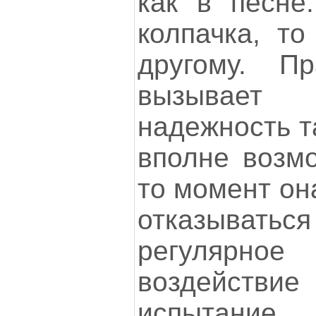
как в песне
колпачка, то
другому. Пр
вызывае
надежность т
вполне возмо
то момент он
отказываться
регулярно
воздейств
испытание.