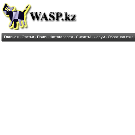
Главная
·
Статьи
·
Поиск
·
Фотогалерея
·
Скачать!
·
Форум
·
Обратная связ