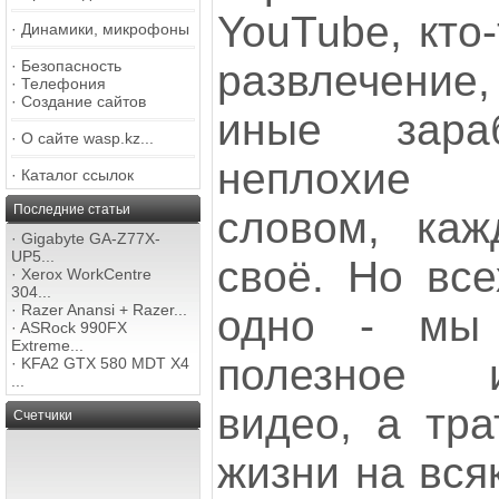
YouTube, кто
·
Динамики, микрофоны
·
Безопасность
развлечение,
·
Телефония
·
Создание сайтов
иные зара
·
О сайте wasp.kz...
неплохие 
·
Каталог ссылок
Последние статьи
словом, каж
·
Gigabyte GA-Z77X-
UP5...
своё. Но все
·
Xerox WorkCentre
304...
·
Razer Anansi + Razer...
одно - мы 
·
ASRock 990FX
Extreme...
полезное 
·
KFA2 GTX 580 MDT X4
...
видео, а тра
Счетчики
жизни на всяк