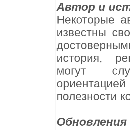
Автор и ис
Некоторые а
известны св
достоверн
история, р
могут слу
ориентацией
полезности к
Обновления