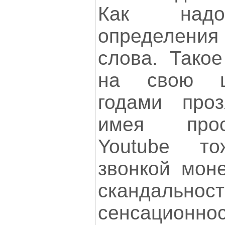
Как надо
определени
слова. Такое
на свою ц
годами проз
имея прос
Youtube т
звонкой мон
сканда
сенсацион