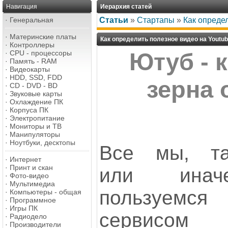
Навигация
Иерархия статей
·
Генеральная
Статьи
»
Стартапы
»
Как опреде
·
Материнские платы
Как определить полезное видео на Youtu
·
Контроллеры
·
CPU - процессоры
Ютуб - 
·
Память - RAM
·
Видеокарты
·
HDD, SSD, FDD
зерна 
·
CD - DVD - BD
·
Звуковые карты
·
Охлаждение ПК
·
Корпуса ПК
·
Электропитание
·
Мониторы и ТВ
·
Манипуляторы
·
Ноутбуки, десктопы
Все мы, та
·
Интернет
·
Принт и скан
или иначе
·
Фото-видео
·
Мультимедиа
пользуемся
·
Компьютеры - общая
·
Программное
·
Игры ПК
сервисом
·
Радиодело
·
Производители