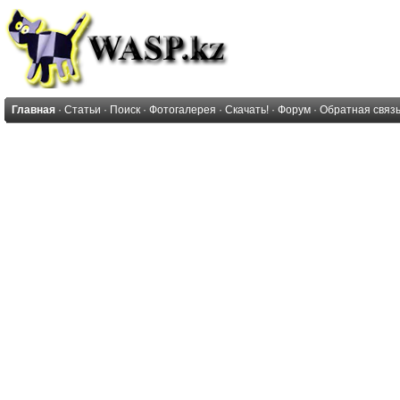
Главная
·
Статьи
·
Поиск
·
Фотогалерея
·
Скачать!
·
Форум
·
Обратная связ