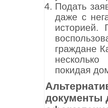
Подать зая
даже с нег
историей. 
воспольз
граждане Ка
нескольк
покидая до
Альтернати
документы 