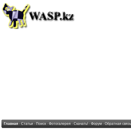
Главная
·
Статьи
·
Поиск
·
Фотогалерея
·
Скачать!
·
Форум
·
Обратная связ