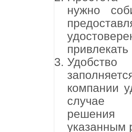
нужно соб
предостав
удосто
привлекать 
Удобст
заполня
компании у
случае п
решения
указанным 