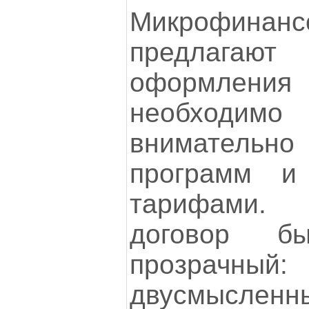
Микрофинан
предлагают
оформления
необход
внимательно
программ и
тарифами.
договор б
прозрачны
двусмысленн