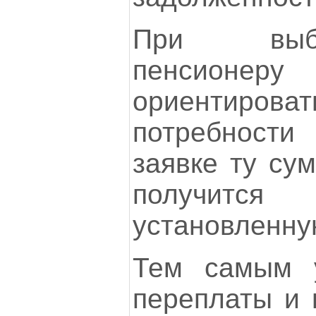
При выб
пенсио
ориентирова
потребност
заявке ту сум
получитс
установленну
Тем самым у
переплаты и 