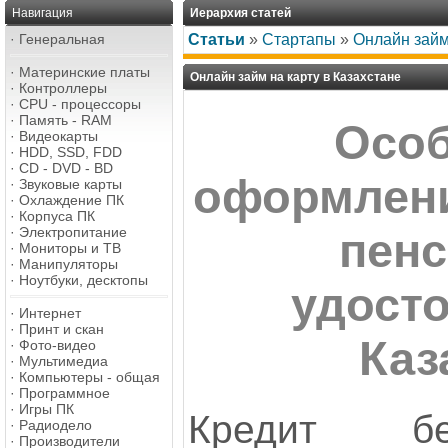
Навигация
Иерархия статей
·
Генеральная
Статьи
»
Стартапы
»
Онлайн займ
·
Материнские платы
Онлайн займ на карту в Казахстане
·
Контроллеры
·
CPU - процессоры
·
Память - RAM
Особ
·
Видеокарты
·
HDD, SSD, FDD
·
CD - DVD - BD
оформлени
·
Звуковые карты
·
Охлаждение ПК
·
Корпуса ПК
·
Электропитание
пенс
·
Мониторы и ТВ
·
Манипуляторы
·
Ноутбуки, десктопы
удост
·
Интернет
·
Принт и скан
Каз
·
Фото-видео
·
Мультимедиа
·
Компьютеры - общая
·
Программное
·
Игры ПК
Кредит бе
·
Радиодело
·
Производители