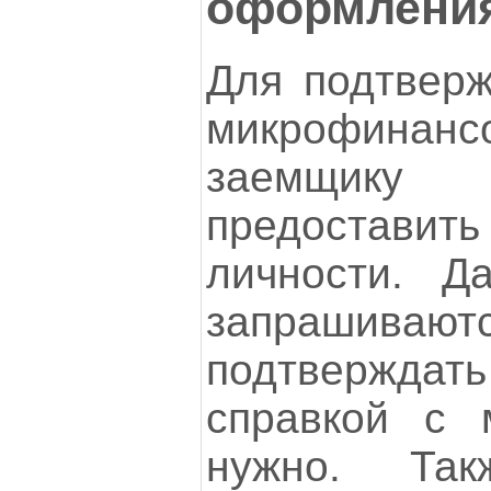
оформления
Для подтверж
микрофинан
заемщику
предоставит
личности. Д
запраши
подтверждат
справкой с 
нужно. Та