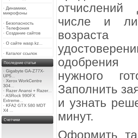
отчислений
·
Динамики,
микрофоны
числе и ли
·
Безопасность
·
Телефония
возраст
·
Создание сайтов
·
О сайте wasp.kz...
удостоверен
·
Каталог ссылок
одобрения
Последние статьи
·
Gigabyte GA-Z77X-
нужного гот
UP5...
·
Xerox WorkCentre
Заполнить за
304...
·
Razer Anansi + Razer...
·
ASRock 990FX
и узнать реш
Extreme...
·
KFA2 GTX 580 MDT
X4 ...
минут.
Счетчики
Оформить та