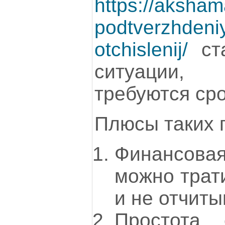
https://aksham
podtverzhdeni
otchislenij/
ста
ситуации,
требуются ср
Плюсы таких 
Финансовая
можно трат
и не отчиты
Простота 