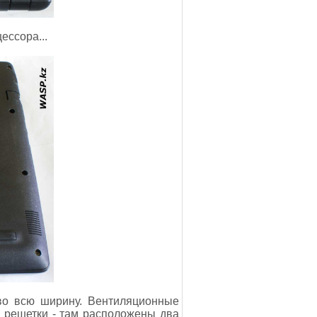
ессора...
 во всю ширину. Вентиляционные
м решетки - там расположены два