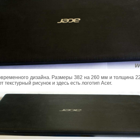
овременного дизайна. Размеры 382 на 260 мм и толщина 22
 текстурный рисунок и здесь есть логотип Acer.