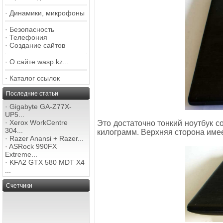
·
Динамики, микрофоны
·
Безопасность
·
Телефония
·
Создание сайтов
·
О сайте wasp.kz...
·
Каталог ссылок
Последние статьи
·
Gigabyte GA-Z77X-
UP5...
·
Xerox WorkCentre
Это достаточно тонкий ноутбук с
304...
килограмм. Верхняя сторона имеет
·
Razer Anansi + Razer...
·
ASRock 990FX
Extreme...
·
KFA2 GTX 580 MDT X4
...
Счетчики