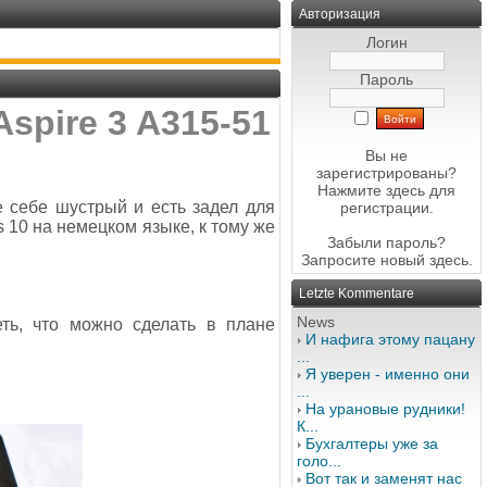
Авторизация
Логин
Пароль
spire 3 A315-51
Вы не
зарегистрированы?
Нажмите здесь
для
е себе шустрый и есть задел для
регистрации.
 10 на немецком языке, к тому же
Забыли пароль?
Запросите новый
здесь
.
Letzte Kommentare
News
ть, что можно сделать в плане
И нафига этому пацану
...
Я уверен - именно они
...
На урановые рудники!
К...
Бухгалтеры уже за
голо...
Вот так и заменят нас