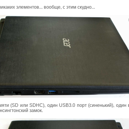
икаких элементов... вообще, с этим скудно...
амяти (SD или SDHC), один USB3.0 порт (синенький), один
нсингтонский замок.