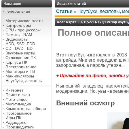
Навигация
Иерархия статей
·
Генеральная
Статьи
»
Ноутбуки, десктопы, м
·
Материнские платы
Acer Aspire 3 A315-51 N17Q1 обзор ноутб
·
Контроллеры
Полное описани
·
CPU - процессоры
·
Память - RAM
·
Видеокарты
·
HDD, SSD, FDD
·
CD - DVD - BD
·
Звуковые карты
Этот ноутбук изготовлен в 2018
·
Охлаждение ПК
апгрейда. Мне его передали для 
·
Корпуса ПК
запороленая, а пароль утерян...
·
Электропитание
·
Мониторы и ТВ
+ Щелкайте по фото, чтобы 
·
Манипуляторы
·
Ноутбуки, десктопы
Нынешний владелец настоятель
·
Интернет
модернизации. Но, увы - времени 
·
Принт и скан
·
Фото-видео
Внешний осмотр
·
Мультимедиа
·
Компьютеры - общая
·
Программное
·
Игры ПК
·
Радиодело
·
Производители