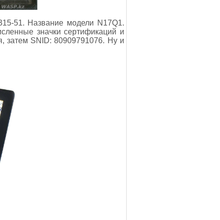
A315-51. Название модели N17Q1.
исленные значки сертификаций и
я, затем SNID: 80909791076. Ну и