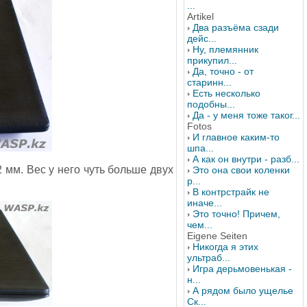
...
Artikel
Два разъёма сзади
дейс...
Ну, племянник
прикупил...
Да, точно - от
старинн...
Есть несколько
подобны...
Да - у меня тоже таког...
Fotos
И главное каким-то
шпа...
А как он внутри - разб...
 мм. Вес у него чуть больше двух
Это она свои коленки
р...
В контрстрайк не
иначе...
Это точно! Причем,
чем...
Eigene Seiten
Никогда я этих
ультраб...
Игра дерьмовенькая -
н...
А рядом было ущелье
Ск...