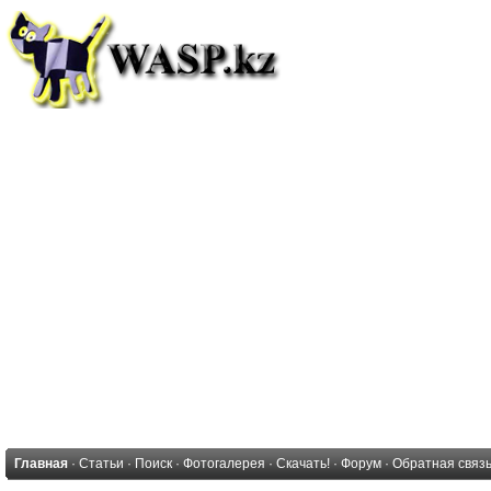
Главная
·
Статьи
·
Поиск
·
Фотогалерея
·
Скачать!
·
Форум
·
Обратная связ