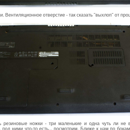
и. Вентиляционное отверстие - так сказать "выхлоп" от проц
ь резиновые ножки - три маленькие и одна чуть ли не
 под ними что-то есть... посмотрим. Ближе к нам по бока