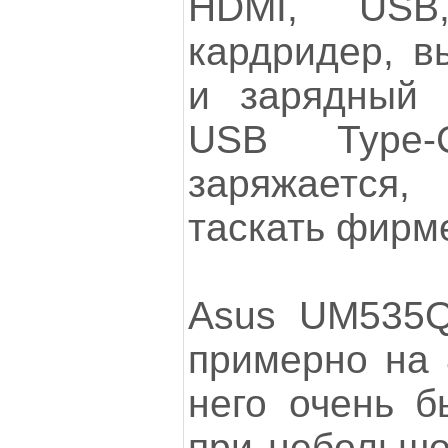
HDMI, USB
кардридер, в
и зарядный 
USB Type-
заряжается,
таскать фирм
Asus UM535Q
примерно на 
него очень б
при небольшо