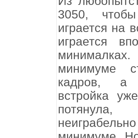
Из любопытс
3050, чтобы
играется на в
играется вп
минималка
минимуме с
кадров, а
встройка уж
потянула
неиграбе
минимуме. Но