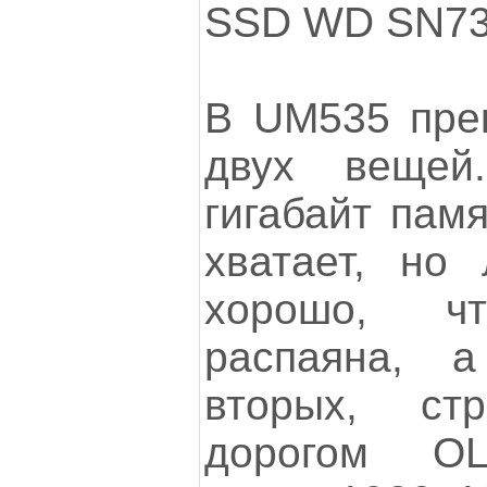
SSD WD SN730
В UM535 прек
двух вещей
гигабайт пам
хватает, но 
хорошо, ч
распаяна, 
вторых, ст
дорогом O