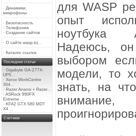
для WASP ре
·
Динамики,
микрофоны
опыт испол
·
Безопасность
·
Телефония
ноутбука 
·
Создание сайтов
·
О сайте wasp.kz...
Надеюсь, о
·
Каталог ссылок
выбором есл
Последние статьи
модели, то х
·
Gigabyte GA-Z77X-
UP5...
·
Xerox WorkCentre
знать, на чт
304...
·
Razer Anansi + Razer...
·
ASRock 990FX
внимание,
Extreme...
·
KFA2 GTX 580 MDT
X4 ...
проигнориров
Счетчики