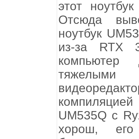
этот ноутбук
Отсюда выв
ноутбук UM53
из-за RTX 
компьютер
тяжелыми 
видеореда
компиляцией
UM535Q с Ry
хорош, его