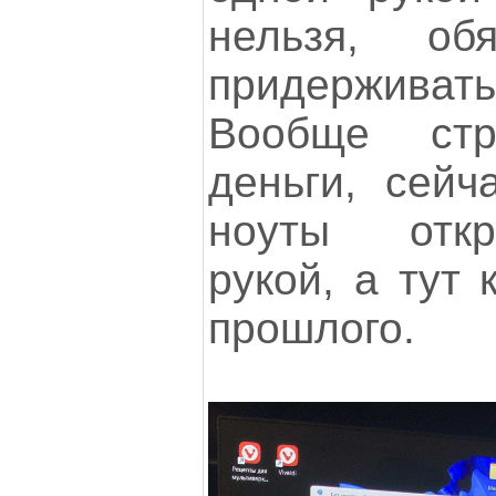
нельзя, об
придержива
Вообще ст
деньги, сей
ноуты отк
рукой, а тут 
прошлого.