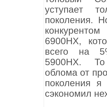
уступает т
поколения. Н
конкурентом
6900HX, кот
всего на 
5900HX. То
облома от пр
поколения я 
сэкономил не