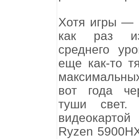
Хотя игры — 
как раз из
среднего уро
еще как-то тя
максимальны
вот года че
туши свет.
видеокарто
Ryzen 5900HX