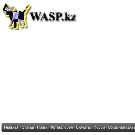
Главная
·
Статьи
·
Поиск
·
Фотогалерея
·
Скачать!
·
Форум
·
Обратная связ