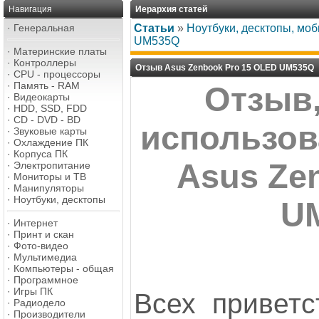
Навигация
Иерархия статей
·
Генеральная
Статьи
»
Ноутбуки, десктопы, мо
UM535Q
·
Материнские платы
·
Контроллеры
Отзыв Asus Zenbook Pro 15 OLED UM535Q
·
CPU - процессоры
·
Память - RAM
Отзыв,
·
Видеокарты
·
HDD, SSD, FDD
·
CD - DVD - BD
использов
·
Звуковые карты
·
Охлаждение ПК
·
Корпуса ПК
Asus Ze
·
Электропитание
·
Мониторы и ТВ
·
Манипуляторы
·
Ноутбуки, десктопы
U
·
Интернет
·
Принт и скан
·
Фото-видео
·
Мультимедиа
·
Компьютеры - общая
·
Программное
·
Игры ПК
Всех приветс
·
Радиодело
·
Производители