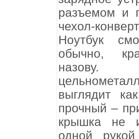
разъемом и 
чехол-конв
Ноутбук смо
обычно, к
назову
цельномет
выглядит как
прочный – при
крышка не и
одной рукой