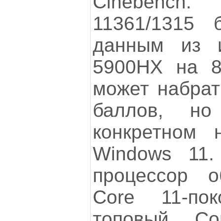
Cinebench
11361/1315 
данным из и
5900HX на 8
может набрат
баллов, н
конкретном 
Windows 11.
процессор о
Core 11-пок
топовый Co