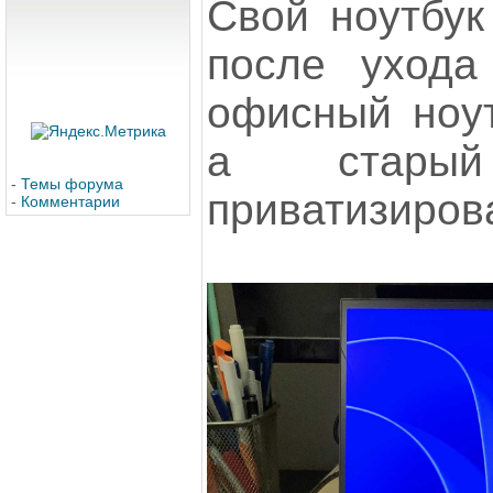
Свой ноутбук
после ухода
офисный ноут
а стары
-
Темы форума
приватизиров
-
Комментарии