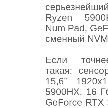
серьезнейши
Ryzen 5900
Num Pad, GeFo
сменный NVM
Если точне
такая: сенс
15,6’’ 1920
5900HX, 16 Г
GeForce RTX 3