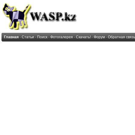
Главная
·
Статьи
·
Поиск
·
Фотогалерея
·
Скачать!
·
Форум
·
Обратная связ