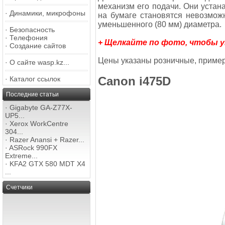
механизм его подачи. Они устан
·
Динамики, микрофоны
на бумаге становятся невозможн
уменьшенного (80 мм) диаметра.
·
Безопасность
·
Телефония
+ Щелкайте по фото, чтобы 
·
Создание сайтов
Цены указаны розничные, пример
·
О сайте wasp.kz...
Canon i475D
·
Каталог ссылок
Последние статьи
·
Gigabyte GA-Z77X-
UP5...
·
Xerox WorkCentre
304...
·
Razer Anansi + Razer...
·
ASRock 990FX
Extreme...
·
KFA2 GTX 580 MDT X4
...
Счетчики