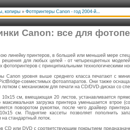
ы, копиры
»
Фотпринтеры Canon - год 2004-й...
нки Canon: все для фотоп
вою линейку принтеров, в большей или меньшей мере спец
т решения для любых целей - от четырехцветных модел
х фотопринтеров с принципиальными технологическими н
ры Canon уровня выше среднего класса печатают с мини
ictBridge-совместимых фотоаппаратов. Они также оснаща
 лотком с механизмом для печати на CD/DVD-дисках со сп
м 10x15 см, вмещающая 20 листов, устанавливается прям
о максимальная загрузка принтера уменьшается втрое (со
яется поворотом рукоятки, после чего драйвер принтер
10x15 см. Поднятие кассеты позволяет пополнить зап
на стандартный лоток.
ков CD или DVD с соответствующим покрытием предназнач