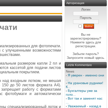
Авторизация
Логин
Пароль
ечати
Вы не
зарегистрированы?
Нажмите здесь
для
иализированных для фотопечати.
регистрации.
ей с улучшенными возможностями
Забыли пароль?
овшествами.
Запросите новый
здесь
.
мальным размером капли 2 пл и
Letzte Kommentare
ются кассетой для подачи листов
News
ециальным покрытием.
Я уверен - именно они
...
о над входным лотком, не мешая
На урановые рудники!
 150 до 50 листов формата А4).
К...
а запрещает работу с форматами
Бухгалтеры уже за
ас фотобумаги и автоматически
голо...
Вот так и заменят нас
...
Уважаемый - назад в
ены специализированный лоток и