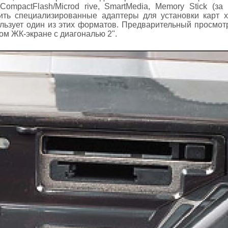
CompactFlash/Microd rive, SmartMedia, Memory Stick (за 
ить специализированные адаптеры для установки карт xD
ользует один из этих форматов. Предварительный просмо
ом ЖК-экране с диагональю 2".