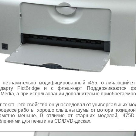
й незначительно модифицированный i455, отличающийся
дарту PictBridge и с флэш-карт. Поддерживаются фор
iMedia, а при использовании дополнительно приобретаемого 
т текст - это свойство он унаследовал от универсальных мо
процессе работы хорошо слышны шумы от мотора позицион
заметно меньше. В отличие от старших моделей, i475D 
блениями для печати на CD/DVD-дисках.