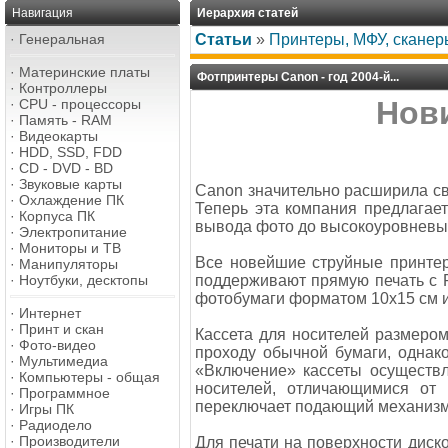
Навигация
Иерархия статей
·
Генеральная
Статьи
»
Принтеры, МФУ, сканер
·
Материнские платы
Фотпринтеры Canon - год 2004-й...
·
Контроллеры
Нови
·
CPU - процессоры
·
Память - RAM
·
Видеокарты
·
HDD, SSD, FDD
·
CD - DVD - BD
·
Звуковые карты
Canon значительно расширила с
·
Охлаждение ПК
Теперь эта компания предлагае
·
Корпуса ПК
вывода фото до высокоуровневы
·
Электропитание
·
Мониторы и ТВ
Все новейшие струйные принте
·
Манипуляторы
·
Ноутбуки, десктопы
поддерживают прямую печать с P
фотобумаги форматом 10x15 см и
·
Интернет
·
Принт и скан
Кассета для носителей размеро
·
Фото-видео
проходу обычной бумаги, однак
·
Мультимедиа
«Включение» кассеты осуществл
·
Компьютеры - общая
носителей, отличающимися от 
·
Программное
переключает подающий механизм 
·
Игры ПК
·
Радиодело
·
Производители
Для печати на поверхности дис