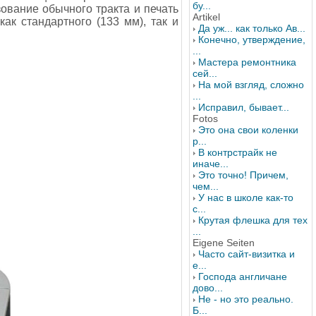
бу...
ование обычного тракта и печать
Artikel
ак стандартного (133 мм), так и
Да уж... как только Ав...
Конечно, утверждение,
...
Мастера ремонтника
сей...
На мой взгляд, сложно
...
Исправил, бывает...
Fotos
Это она свои коленки
р...
В контрстрайк не
иначе...
Это точно! Причем,
чем...
У нас в школе как-то
с...
Крутая флешка для тех
...
Eigene Seiten
Часто сайт-визитка и
е...
Господа англичане
дово...
Не - но это реально.
Б...