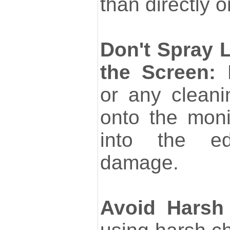
than directly 
Don't Spray L
the Screen:
N
or any cleanin
onto the moni
into the e
damage.
Avoid Harsh