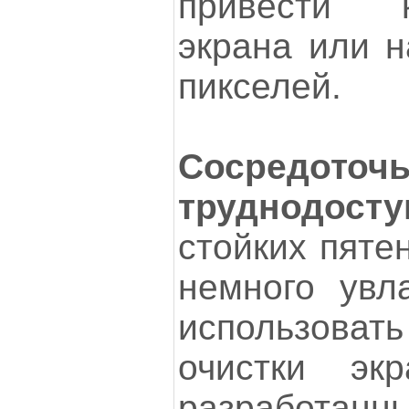
привести 
экрана или 
пикселей.
Сосредо
труднодосту
стойких пяте
немного увл
использова
очистки экр
разрабо