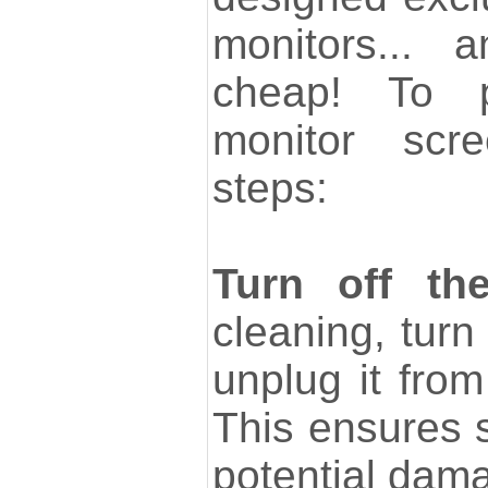
monitors... 
cheap! To p
monitor scre
steps:
Turn off the
cleaning, turn
unplug it fro
This ensures 
potential dama