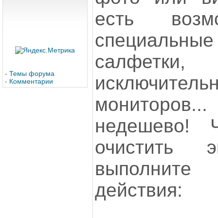
есть возм
специаль
салфетки, 
-
Темы форума
исключител
-
Комментарии
мониторов..
недешево! 
очистить э
выполнит
действия: