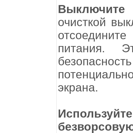
Выключите 
очисткой вык
отсоедините 
питания. Э
безопасность
потенциаль
экрана.
Использ
безворсовую