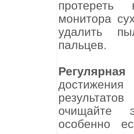
протереть 
монитора сух
удалить пы
пальцев.
Регулярн
достижен
результат
очищайте э
особенно е