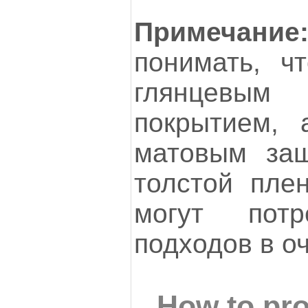
Примечание
понимать, ч
глянцевы
покрытием, 
матовым за
толстой плен
могут потр
подходов в оч
How to pro