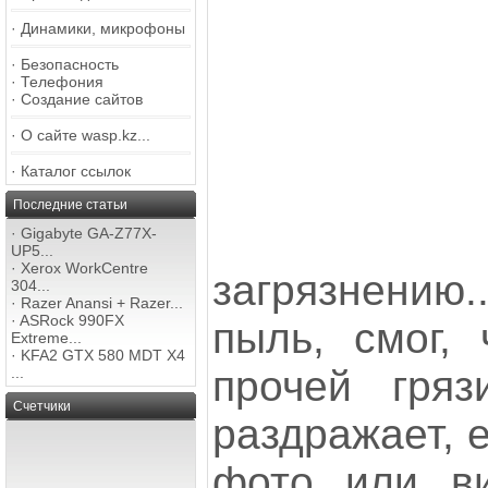
·
Динамики, микрофоны
·
Безопасность
·
Телефония
·
Создание сайтов
·
О сайте wasp.kz...
·
Каталог ссылок
Последние статьи
·
Gigabyte GA-Z77X-
UP5...
·
Xerox WorkCentre
загрязнению.
304...
·
Razer Anansi + Razer...
·
ASRock 990FX
пыль, смог, 
Extreme...
·
KFA2 GTX 580 MDT X4
прочей гряз
...
Счетчики
раздражает, 
фото или ви