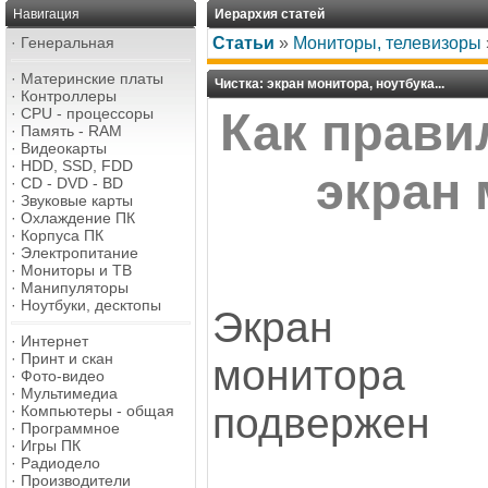
Навигация
Иерархия статей
·
Генеральная
Статьи
»
Мониторы, телевизоры
·
Материнские платы
Чистка: экран монитора, ноутбука...
·
Контроллеры
·
CPU - процессоры
Как прави
·
Память - RAM
·
Видеокарты
·
HDD, SSD, FDD
экран
·
CD - DVD - BD
·
Звуковые карты
·
Охлаждение ПК
·
Корпуса ПК
·
Электропитание
·
Мониторы и ТВ
·
Манипуляторы
·
Ноутбуки, десктопы
Экран
·
Интернет
·
Принт и скан
монитора
·
Фото-видео
·
Мультимедиа
подвержен
·
Компьютеры - общая
·
Программное
·
Игры ПК
·
Радиодело
·
Производители