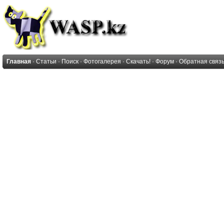
Главная
·
Статьи
·
Поиск
·
Фотогалерея
·
Скачать!
·
Форум
·
Обратная связ