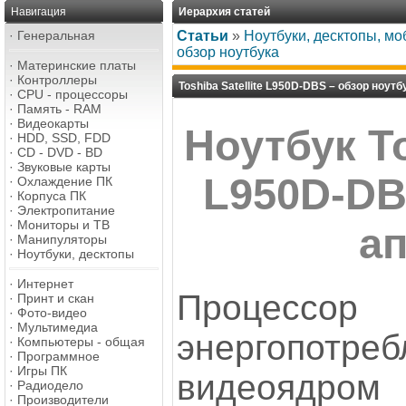
Навигация
Иерархия статей
·
Генеральная
Статьи
»
Ноутбуки, десктопы, м
обзор ноутбука
·
Материнские платы
·
Контроллеры
Toshiba Satellite L950D-DBS – обзор ноутб
·
CPU - процессоры
·
Память - RAM
·
Видеокарты
Ноутбук To
·
HDD, SSD, FDD
·
CD - DVD - BD
·
Звуковые карты
L950D-DB
·
Охлаждение ПК
·
Корпуса ПК
·
Электропитание
·
Мониторы и ТВ
а
·
Манипуляторы
·
Ноутбуки, десктопы
·
Интернет
Процесс
·
Принт и скан
·
Фото-видео
·
Мультимедиа
энергопо
·
Компьютеры - общая
·
Программное
·
Игры ПК
видеоядром
·
Радиодело
·
Производители