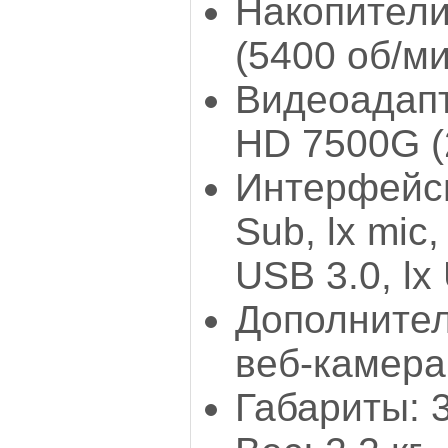
Накопители
(5400 об/ми
Видеоадап
HD 7500G (
Интерфейсы:
Sub, lx mic
USB 3.0, lx
Дополнител
веб-камера
Габариты: 