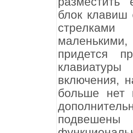
разместить
блок клавиш 
стрелкам
маленьким
придется пр
клавиату
включения, н
больше нет 
дополните
подве
функцион