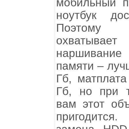
мобильный п
ноутбук дос
Поэтому 
охватывае
наршивани
памяти – луч
Гб, матплата
Гб, но при 
вам этот об
пригодится