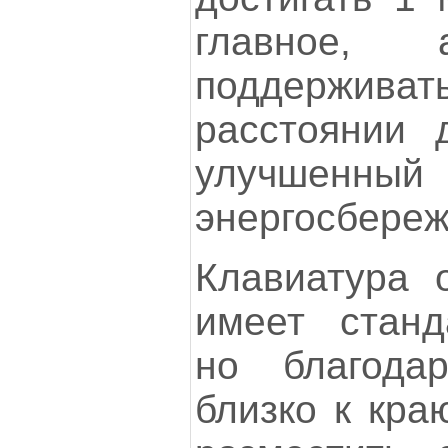
главное, 
поддерживат
расстоянии 
улучше
энергосбереж
Клавиатура о
имеет станд
но благода
близко к кра