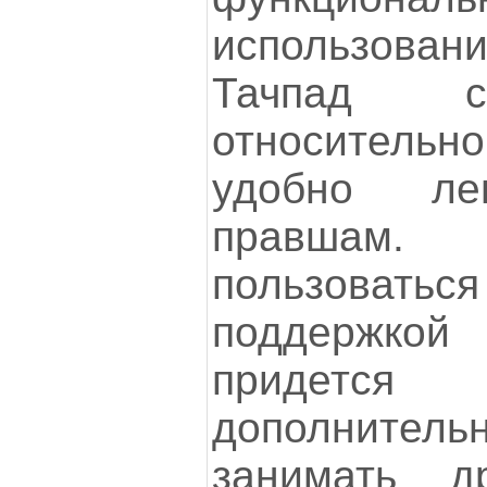
использован
Тачпад с
относительно
удобно л
правшам
пользова
поддержкой
придется 
дополнител
занимать д