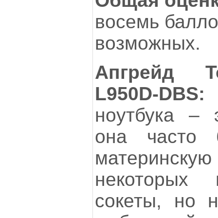
Общая оценк
восемь балло
возможных.
Апгрейд To
L950D-DBS:
ноутбука – 
она часто 
материнск
некоторых 
сокеты, но 