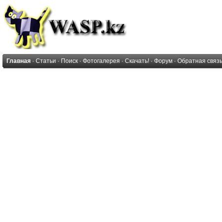
Главная
·
Статьи
·
Поиск
·
Фотогалерея
·
Скачать!
·
Форум
·
Обратная связ