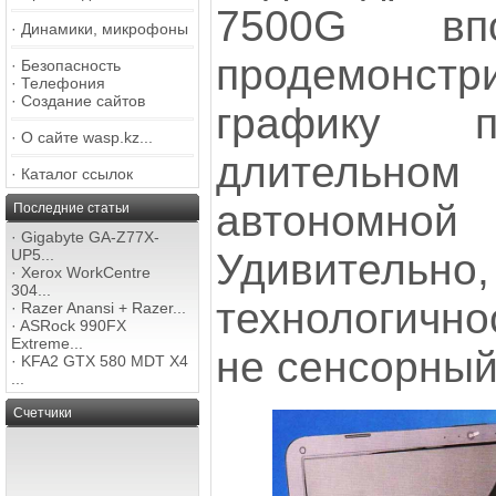
7500G впо
·
Динамики, микрофоны
продемонстр
·
Безопасность
·
Телефония
·
Создание сайтов
графику п
·
О сайте wasp.kz...
длитель
·
Каталог ссылок
автоном
Последние статьи
·
Gigabyte GA-Z77X-
Удивительн
UP5...
·
Xerox WorkCentre
304...
технологично
·
Razer Anansi + Razer...
·
ASRock 990FX
Extreme...
не сенсорный
·
KFA2 GTX 580 MDT X4
...
Счетчики