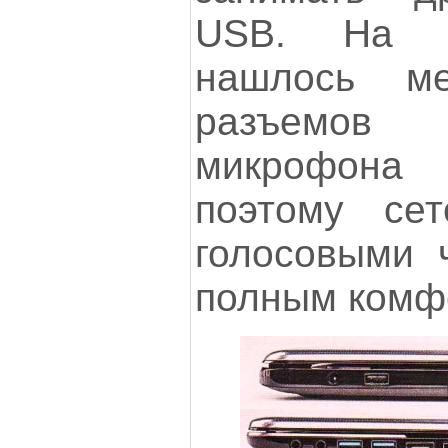
USB. На б
нашлось м
разъемов
микрофона
поэтому се
голосовыми 
полным комф