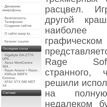
расцвел. И
·
Динамики,
микрофоны
другой кра
·
Безопасность
·
Телефония
·
Создание сайтов
наиболе
·
О сайте wasp.kz...
графическ
·
Каталог ссылок
представляе
Последние статьи
·
Gigabyte GA-Z77X-
Rage Soft
UP5...
·
Xerox WorkCentre
304...
странного, 
·
Razer Anansi + Razer...
·
ASRock 990FX
Extreme...
решили испол
·
KFA2 GTX 580 MDT
X4 ...
на полну
Счетчики
недалеком б