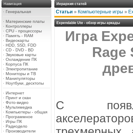
Навигация
Иерархия статей
·
Генеральная
Статьи
»
Компьютерные игры
»
Ex
·
Материнские платы
Expendable Ute - обзор игры аркады
·
Контроллеры
·
CPU - процессоры
Игра Expe
·
Память - RAM
·
Видеокарты
·
HDD, SSD, FDD
Rage 
·
CD - DVD - BD
·
Звуковые карты
·
Охлаждение ПК
древ
·
Корпуса ПК
·
Электропитание
·
Мониторы и ТВ
·
Манипуляторы
·
Ноутбуки, десктопы
·
Интернет
·
Принт и скан
С появ
·
Фото-видео
·
Мультимедиа
·
Компьютеры - общая
акселер
·
Программное
·
Игры ПК
·
Радиодело
трехмерных 
·
Производители