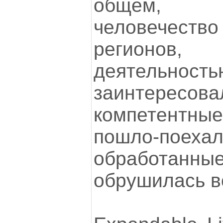
общем,
человечес
регионо
деятельность
заинтересова
компетентные
пошло-поех
обработа
обрушилась в