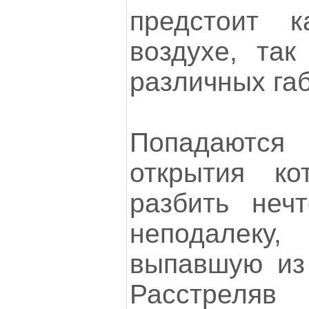
предстоит 
воздухе, та
различных га
Попадаютс
открытия к
разбить неч
неподалеку
выпавшую из 
Расстреляв