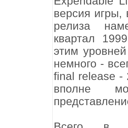
Expendable Li
версия игры,
релиза нам
квартал 1999
этим уровней 
немного - все
final release 
вполне мо
представление
Всего в н