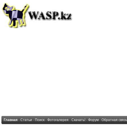
Главная
·
Статьи
·
Поиск
·
Фотогалерея
·
Скачать!
·
Форум
·
Обратная связ