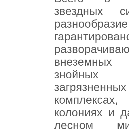
звездных с
разнообра
гарантиро
разворачива
внеземных 
знойных
загрязненны
комплексах
колониях и д
лесном ми