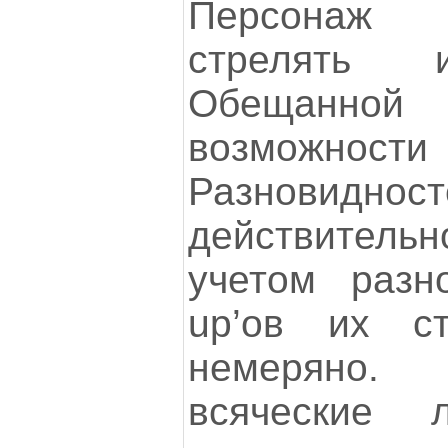
Персонаж 
стрелять 
Обещанно
возможност
Разновидн
действител
учетом разн
up’ов их ст
немеряно.
всяческие 