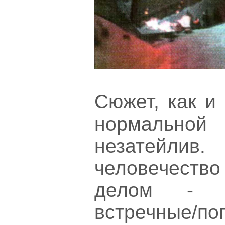
Сюжет, как и 
нормальной 
незатейл
человечеств
делом - к
встречные/по