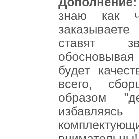
Дополнение:
знаю как ч
заказываете
ставят зв
обосновывая 
будет качес
всего, сбо
образом "д
избавляясь
комплекту
внимательны!