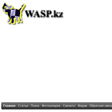
Главная
·
Статьи
·
Поиск
·
Фотогалерея
·
Скачать!
·
Форум
·
Обратная связ