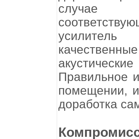
случае
соответств
усилител
качественны
акустичес
Правильное и
помещении, и
доработка са
Компр