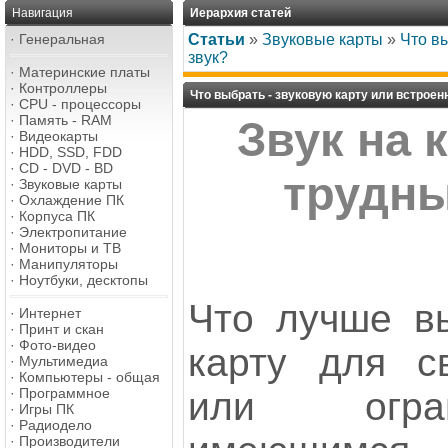
Навигация
Иерархия статей
·
Генеральная
Статьи
»
Звуковые карты
»
Что в
звук?
·
Материнские платы
·
Контроллеры
Что выбрать - звуковую карту или встроен
·
CPU - процессоры
·
Память - RAM
Звук на 
·
Видеокарты
·
HDD, SSD, FDD
·
CD - DVD - BD
трудны
·
Звуковые карты
·
Охлаждение ПК
·
Корпуса ПК
·
Электропитание
·
Мониторы и ТВ
·
Манипуляторы
·
Ноутбуки, десктопы
Что лучше вы
·
Интернет
·
Принт и скан
·
Фото-видео
карту для с
·
Мультимедиа
·
Компьютеры - общая
·
Программное
или огра
·
Игры ПК
·
Радиодело
·
Производители