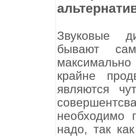
альтернати
Звуковые д
бывают са
максималь
крайне прод
являются чу
совершентс
необходимо 
надо, так ка