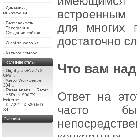
имеющимс
·
Динамики,
встроенным
микрофоны
·
Безопасность
для многих 
·
Телефония
·
Создание сайтов
достаточно с
·
О сайте wasp.kz...
·
Каталог ссылок
Последние статьи
Что вам на
·
Gigabyte GA-Z77X-
UP5...
·
Xerox WorkCentre
304...
·
Razer Anansi + Razer...
Ответ на это
·
ASRock 990FX
Extreme...
·
KFA2 GTX 580 MDT
часто быв
X4 ...
Счетчики
непосредст
конкретных