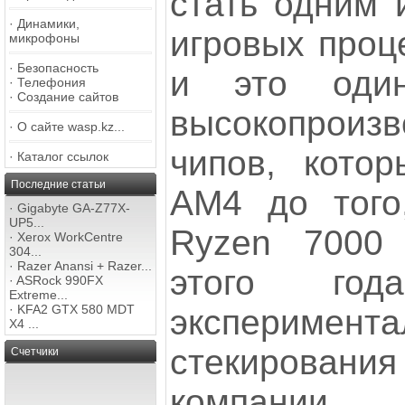
стать одним 
·
Динамики,
игровых проц
микрофоны
·
Безопасность
и это оди
·
Телефония
·
Создание сайтов
высокопроизв
·
О сайте wasp.kz...
чипов, котор
·
Каталог ссылок
Последние статьи
AM4 до того
·
Gigabyte GA-Z77X-
UP5...
Ryzen 7000
·
Xerox WorkCentre
304...
·
Razer Anansi + Razer...
этого го
·
ASRock 990FX
Extreme...
·
KFA2 GTX 580 MDT
эксперимента
X4 ...
стекирова
Счетчики
компании