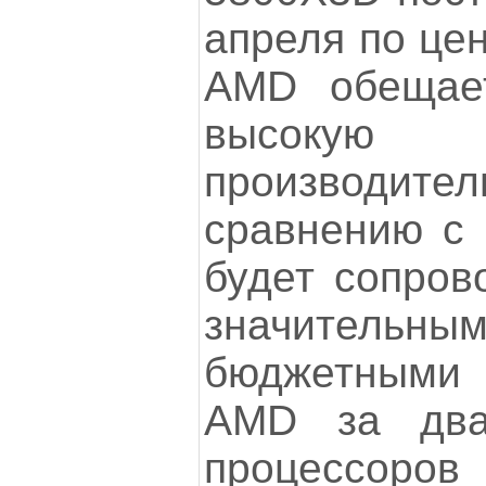
апреля по цен
AMD обещае
высоку
производи
сравнению с 
будет сопров
значител
бюджетным
AMD за два
процессоро