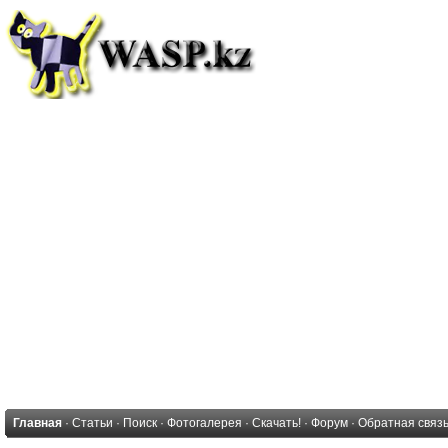
Главная
·
Статьи
·
Поиск
·
Фотогалерея
·
Скачать!
·
Форум
·
Обратная связ