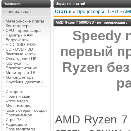
Навигация
Иерархия статей
·
Генеральная
Статьи
»
Процессоры - CPU
»
AMD
·
Материнские платы
AMD Ryzen 7 5800X3D - нет оверклокингу!
·
Контроллеры
·
CPU - процессоры
Speedy 
·
Память - RAM
·
Видеокарты
·
HDD, SSD, FDD
первый п
·
CD - DVD - BD
·
Звуковые карты
·
Охлаждение ПК
Ryzen бе
·
Корпуса ПК
·
Электропитание
·
Мониторы и ТВ
·
Манипуляторы
р
·
Ноутбуки, десктопы
·
Интернет
·
Принт и скан
·
Фото-видео
·
Мультимедиа
·
Компьютеры - общая
·
Программное
AMD Ryzen 7
·
Игры ПК
·
Радиодело
·
Производители