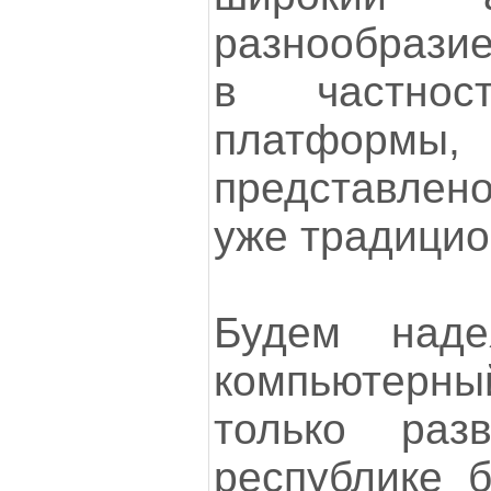
разнообрази
в частно
платформы,
представлен
уже традицион
Будем наде
компьютерн
только раз
республике б