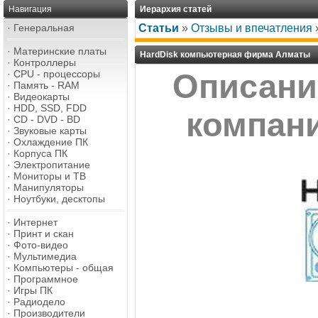
Навигация
Иерархия статей
·
Генеральная
Статьи
»
Отзывы и впечатления
·
Материнские платы
HardDisk компьютерная фирма Алматы
·
Контроллеры
·
CPU - процессоры
Описани
·
Память - RAM
·
Видеокарты
·
HDD, SSD, FDD
компан
·
CD - DVD - BD
·
Звуковые карты
·
Охлаждение ПК
·
Корпуса ПК
·
Электропитание
·
Мониторы и ТВ
·
Манипуляторы
·
Ноутбуки, десктопы
·
Интернет
·
Принт и скан
·
Фото-видео
·
Мультимедиа
·
Компьютеры - общая
·
Программное
·
Игры ПК
·
Радиодело
·
Производители