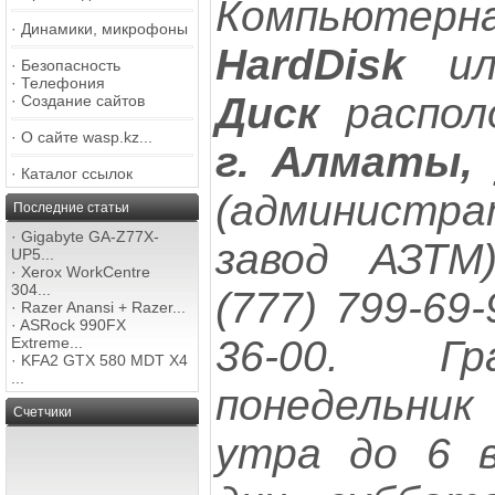
Компьют
·
Динамики, микрофоны
HardDisk
ил
·
Безопасность
·
Телефония
Диск
располо
·
Создание сайтов
·
О сайте wasp.kz...
г. Алматы, 
·
Каталог ссылок
(администр
Последние статьи
·
Gigabyte GA-Z77X-
завод АЗТМ
UP5...
·
Xerox WorkCentre
304...
(777) 799-69-
·
Razer Anansi + Razer...
·
ASRock 990FX
36-00. Гр
Extreme...
·
KFA2 GTX 580 MDT X4
...
понедельни
Счетчики
утра до 6 в