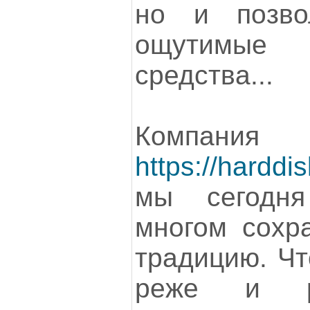
но и позво
ощутимы
средства...
Компания
https://harddis
мы сегодня
многом сохр
традицию. Чт
реже и ре