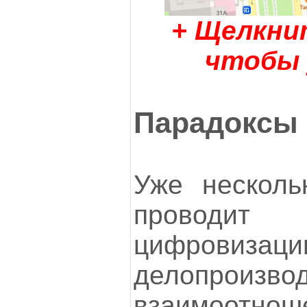
+ Щелкнит
чтобы 
Парадоксы
Уже несколь
проводи
цифровизации
делопроизвод
взаимоотно