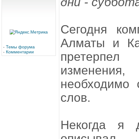
дни - суббот
Сегодня ком
Алматы и Ка
-
Темы форума
-
Комментарии
претерпел
изменен
необходимо с
слов.
Некогда я д
описывал 