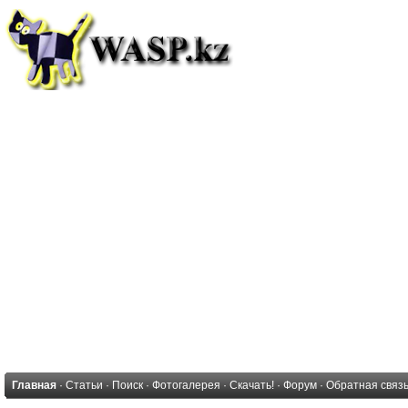
Главная
·
Статьи
·
Поиск
·
Фотогалерея
·
Скачать!
·
Форум
·
Обратная связ