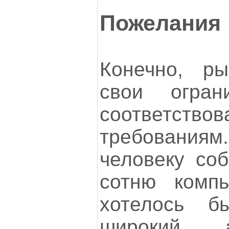
Пожелания
Конечно, ры
свои огра
соответс
требовани
человеку со
сотню компь
хотелось б
широкий а