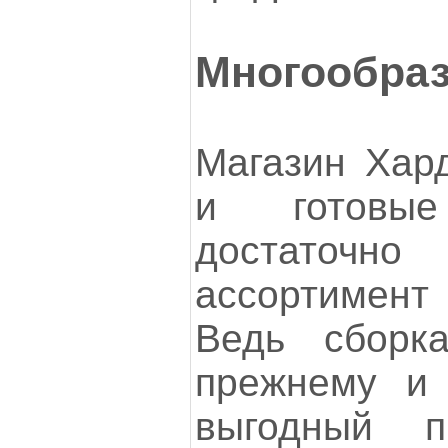
Многообра
Магазин Хард
и готовы
достато
ассортимент
Ведь сборк
прежнему и 
выгодный п