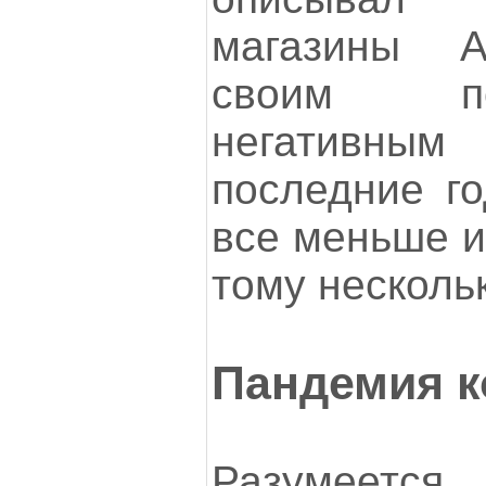
магазины А
своим п
негативны
последние го
все меньше и
тому несколь
Пандемия к
Разумеетс