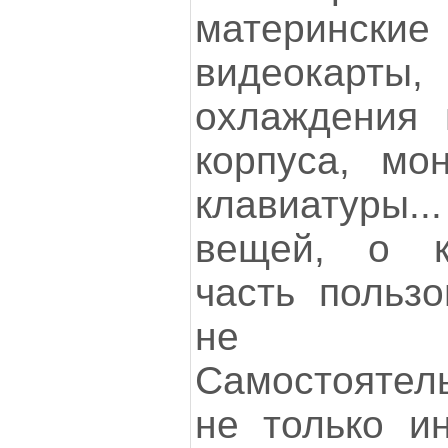
материнс
видеокар
охлаждения 
корпуса, мо
клавиатуры..
вещей, о к
часть польз
не дог
Самостоятел
не только и