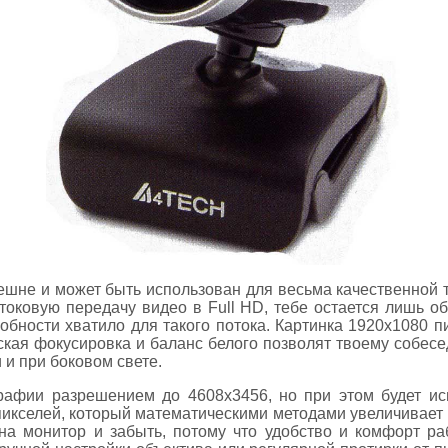
ешне и может быть использован для весьма качественной т
оковую передачу видео в Full HD, тебе остается лишь о
обности хватило для такого потока. Картинка 1920x1080 п
ская фокусировка и баланс белого позволят твоему собес
и при боковом свете.
рафии разрешением до 4608x3456, но при этом будет ис
икселей, который математическими методами увеличивает к
на монитор и забыть, потому что удобство и комфорт ра