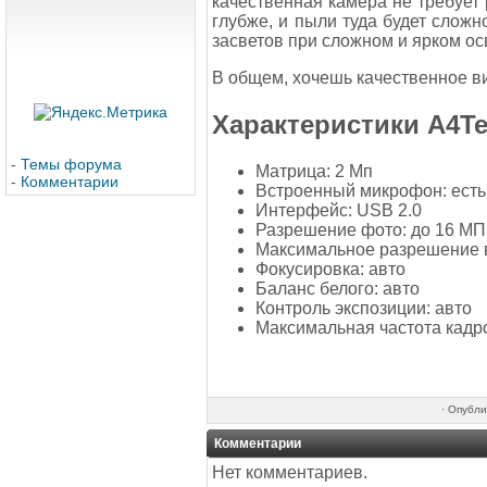
качественная камера не требует 
глубже, и пыли туда будет сложн
засветов при сложном и ярком о
В общем, хочешь качественное ви
Характеристики A4Te
-
Темы форума
Матрица: 2 Мп
-
Комментарии
Встроенный микрофон: есть
Интерфейс: USB 2.0
Разрешение фото: до 16 МП
Максимальное разрешение в
Фокусировка: авто
Баланс белого: авто
Контроль экспозиции: авто
Максимальная частота кадро
·
Опубли
Комментарии
Нет комментариев.