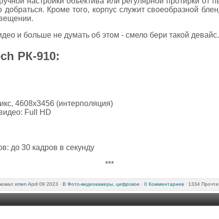
ручной настройки объектива или регулярной протирки от п
о добраться. Кроме того, корпус служит своеобразной блен
свещении.
део и больше не думать об этом - смело бери такой девайс.
ch РК-910:
икс, 4608x3456 (интерполяция)
идео: Full HD
в: до 30 кадров в секунду
***
ковал
xmen
April 09 2023 ·
В
Фото-видеокамеры, цифровое
·
0 Комментариев
· 1334 Прочте