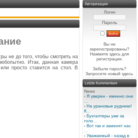
Авторизация
Логин
Пароль
ание
Вы не
зарегистрированы?
Нажмите здесь
для
ры не до того, чтобы смотреть на
регистрации.
любопытно. Итак, данная камера
или просто ставится на стол. В
Забыли пароль?
Запросите новый
здесь
.
Letzte Kommentare
News
Я уверен - именно они
...
На урановые рудники!
К...
Бухгалтеры уже за
голо...
Вот так и заменят нас
...
Уважаемый - назад в