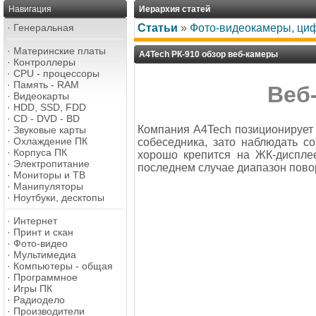
Навигация
Иерархия статей
·
Генеральная
Статьи
»
Фото-видеокамеры, ци
·
Материнские платы
A4Tech РК-910 обзор веб-камеры
·
Контроллеры
·
CPU - процессоры
·
Память - RAM
Веб
·
Видеокарты
·
HDD, SSD, FDD
·
CD - DVD - BD
Компания A4Tech позиционирует э
·
Звуковые карты
·
Охлаждение ПК
собеседника, зато наблюдать с
·
Корпуса ПК
хорошо крепится на ЖК-дисплее
·
Электропитание
последнем случае диапазон пово
·
Мониторы и ТВ
·
Манипуляторы
·
Ноутбуки, десктопы
·
Интернет
·
Принт и скан
·
Фото-видео
·
Мультимедиа
·
Компьютеры - общая
·
Программное
·
Игры ПК
·
Радиодело
·
Производители