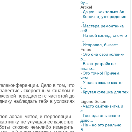
бу...
Artikel
Да уж... как только Ав...
Конечно, утверждение,
...
Мастера ремонтника
сей...
На мой взгляд, сложно
...
Исправил, бывает...
Fotos
Это она свои коленки
р...
В контрстрайк не
иначе...
Это точно! Причем,
чем...
У нас в школе как-то
елеконференции. Дело в том, что
с...
бзавестись скоростным каналом в
Крутая флешка для тех
икселей передается с частотой до
...
еднику наблюдать тебя в условиях
Eigene Seiten
Часто сайт-визитка и
е...
Господа англичане
пользован метод интерполяции -
дово...
артинку, не улучшая ее качество.
Не - но это реально.
боты сложно чем-либо измерить:
Б...