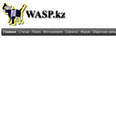
Главная
·
Статьи
·
Поиск
·
Фотогалерея
·
Скачать!
·
Форум
·
Обратная связ