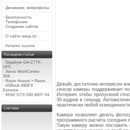
·
Динамики, микрофоны
·
Безопасность
·
Телефония
·
Создание сайтов
·
О сайте wasp.kz...
·
Каталог ссылок
Последние статьи
·
Gigabyte GA-Z77X-
UP5...
·
Xerox WorkCentre
304...
·
Razer Anansi + Razer...
Девайс достаточно интересен вн
·
ASRock 990FX
сенсор камеры поддерживает пот
Extreme...
Интернет, чтобы пропускной спос
·
KFA2 GTX 580 MDT X4
...
30 кадров в секунду. Автоматиче
практически любой освещенности 
Счетчики
Камера позволяет делать фотог
программного расчета соседних п
Такую камеру можно поставить 