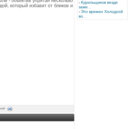
ыли - объектив упрятан несколько
Курильщиков везде
дой, который избавит от бликов и
зажи...
Это времен Холодной
во...
ний ·