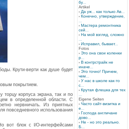
бу...
Artikel
Да уж... как только Ав...
Конечно, утверждение,
...
Мастера ремонтника
сей...
На мой взгляд, сложно
...
Исправил, бывает...
Fotos
Это она свои коленки
р...
В контрстрайк не
иначе...
боды. Крути-верти как душе будет
Это точно! Причем,
чем...
У нас в школе как-то
ковым покрытием.
с...
Крутая флешка для тех
торцу корпуса экрана, так и по
...
Eigene Seiten
ьцем в определенной области. С
Часто сайт-визитка и
ретно нервничать. Из приятных
е...
Для повседневного использования
Господа англичане
дово...
Не - но это реально.
о вот блок с I/O-интерфейсами
Б...