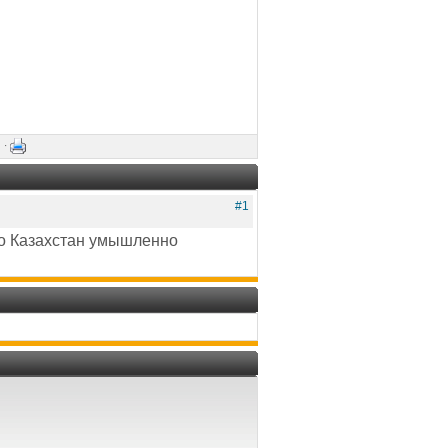
 ·
#1
что Казахстан умышленно