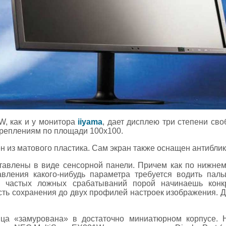
W, как и у монитора
iiyama
, дает дисплею три степени сво
креплениям по площади 100x100.
н из матового пластика. Сам экран также оснащен антибли
авлены в виде сенсорной панели. Причем как по нижнему 
вления какого-нибудь параметра требуется водить пал
о частых ложных срабатываний порой начинаешь конк
ть сохранения до двух профилей настроек изображения. 
ица «замурована» в достаточно миниатюрном корпусе. Н