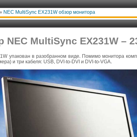
»
NEC MultiSync EX231W обзор монитора
 NEC MultiSync EX231W – 
1W упакован в разобранном виде. Помимо монитора комп
ра) и три кабеля: USB, DVI-to-DVI и DVI-to-VGA.