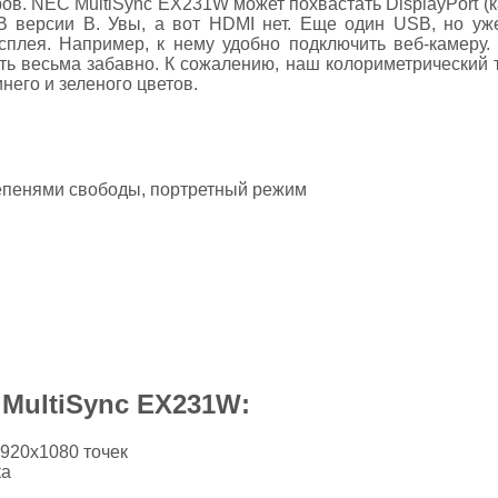
ов. NEC MultiSync EX231W может похвастать DisplayPort (к
B версии В. Увы, а вот HDMI нет. Еще один USB, но уж
сплея. Например, к нему удобно подключить веб-камеру
ь весьма забавно. К сожалению, наш колориметрический т
его и зеленого цветов.
тепенями свободы, портретный режим
MultiSync EX231W:
1920x1080 точек
ка