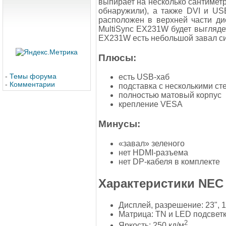
выпирает на несколько сантиметр
обнаружили), а также DVI и US
расположен в верхней части ди
MultiSync EX231W будет выглядет
EX231W есть небольшой завал син
Плюсы:
-
Темы форума
есть USB-хаб
-
Комментарии
подставка с несколькими с
полностью матовый корпус
крепление VESA
Минусы:
«завал» зеленого
нет HDMI-разъема
нет DP-кабеля в комплекте
Характеристики NEC 
Дисплей, разрешение: 23", 
Матрица: TN и LED подсвет
2
Яркость: 250 кд/м