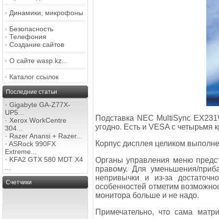
·
Динамики, микрофоны
·
Безопасность
·
Телефония
·
Создание сайтов
·
О сайте wasp.kz...
·
Каталог ссылок
Последние статьи
·
Gigabyte GA-Z77X-
UP5...
Подставка NEC MultiSync EX231
·
Xerox WorkCentre
угодно. Есть и VESA с четырьмя 
304...
·
Razer Anansi + Razer...
Корпус дисплея целиком выполне
·
ASRock 990FX
Extreme...
·
KFA2 GTX 580 MDT X4
Органы управления меню предст
...
правому. Для уменьшения/приба
непривычки и из-за достаточн
Счетчики
особенностей отметим возможнос
монитора больше и не надо.
Примечательно, что сама матр