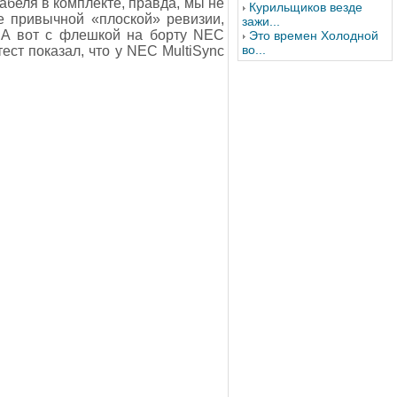
абеля в комплекте, правда, мы не
Курильщиков везде
е привычной «плоской» ревизии,
зажи...
. А вот с флешкой на борту NEC
Это времен Холодной
во...
ест показал, что у NEC MultiSync