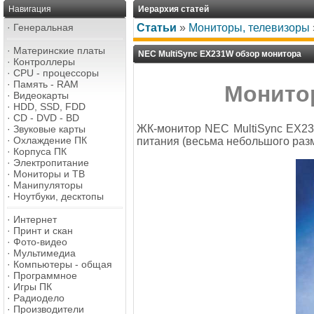
Навигация
Иерархия статей
·
Генеральная
Статьи
»
Мониторы, телевизоры
·
Материнские платы
NEC MultiSync EX231W обзор монитора
·
Контроллеры
·
CPU - процессоры
·
Память - RAM
Монитор
·
Видеокарты
·
HDD, SSD, FDD
·
CD - DVD - BD
ЖК-монитор NEC MultiSync EX23
·
Звуковые карты
·
Охлаждение ПК
питания (весьма небольшого разме
·
Корпуса ПК
·
Электропитание
·
Мониторы и ТВ
·
Манипуляторы
·
Ноутбуки, десктопы
·
Интернет
·
Принт и скан
·
Фото-видео
·
Мультимедиа
·
Компьютеры - общая
·
Программное
·
Игры ПК
·
Радиодело
·
Производители