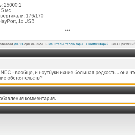
: 25000:1
 5 мс
/вертикали: 176/170
layPort, 1x USB
***
бликовал
jan794
April 04 2023 ·
В
Мониторы, телевизоры
·
1 Комментарий
· 1014 Прочтений
NEC - вообще, и ноутбуки ихние большая редкость... они 
ние обстоятельств?
добавления комментария.