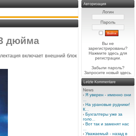
Авторизация
Логин
Пароль
23 дюйма
Вы не
зарегистрированы?
Нажмите здесь
для
лектация включает внешний блок
регистрации.
Забыли пароль?
Запросите новый
здесь
.
Letzte Kommentare
News
Я уверен - именно они
...
На урановые рудники!
К...
Бухгалтеры уже за
голо...
Вот так и заменят нас
...
Уважаемый - назад в