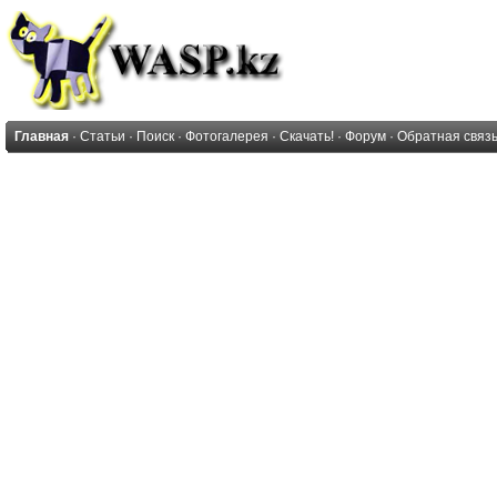
Главная
·
Статьи
·
Поиск
·
Фотогалерея
·
Скачать!
·
Форум
·
Обратная связ