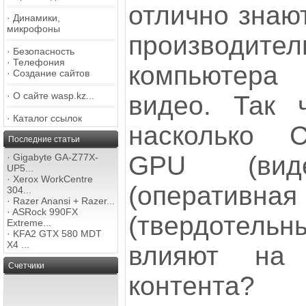
отлично знают
·
Динамики,
микрофоны
производител
·
Безопасность
·
Телефония
компьютера
·
Создание сайтов
·
О сайте wasp.kz...
видео. Так 
·
Каталог ссылок
насколько C
Последние статьи
GPU (виде
·
Gigabyte GA-Z77X-
UP5...
·
Xerox WorkCentre
(оперативна
304...
·
Razer Anansi + Razer...
·
ASRock 990FX
(твердотель
Extreme...
·
KFA2 GTX 580 MDT
X4 ...
влияют на 
Счетчики
контента?