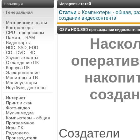
Навигация
Иерархия статей
·
Генеральная
Статьи
»
Компьютеры - общая, ра
создании видеоконтента
·
Материнские платы
·
Контроллеры
ОЗУ и HDD/SSD при создании видеоконтен
·
CPU - процессоры
·
Память - RAM
Наскол
·
Видеокарты
·
HDD, SSD, FDD
·
CD - DVD - BD
оператив
·
Звуковые карты
·
Охлаждение ПК
·
Корпуса ПК
накопи
·
Электропитание
·
Мониторы и ТВ
·
Манипуляторы
·
Ноутбуки, десктопы
создан
·
Интернет
·
Принт и скан
·
Фото-видео
·
Мультимедиа
·
Компьютеры - общая
·
Программное
·
Игры ПК
Создатели
·
Радиодело
·
Производители