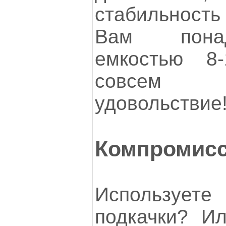
стабильност
Вам пона
емкостью 8
совсем 
удовольствие
Компромис
Используе
подкачки? И