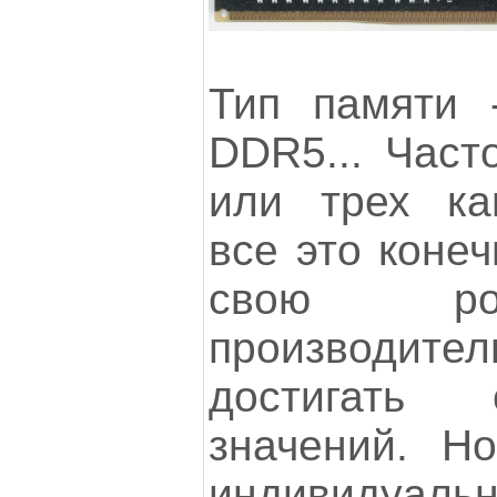
Тип памяти
DDR5... Часто
или трех ка
все это конеч
свою ро
производит
достигать
значений. Н
индивидуал