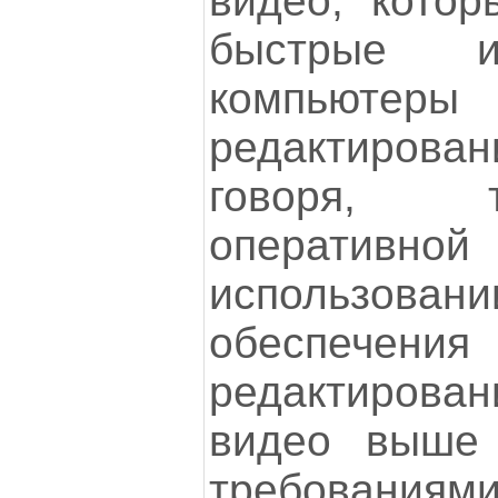
видео, котор
быстрые и
компью
редактирован
говоря, 
оперативн
использован
обеспе
редактирован
видео выше
требованиями