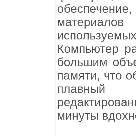
обеспече
материало
используем
Компьютер ра
большим объ
памяти, что о
плавны
редактирова
минуты вдохн