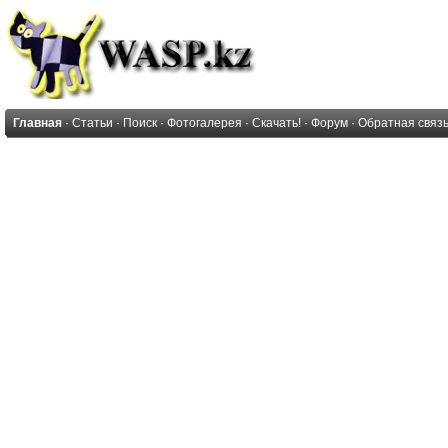
Главная
·
Статьи
·
Поиск
·
Фотогалерея
·
Скачать!
·
Форум
·
Обратная связ