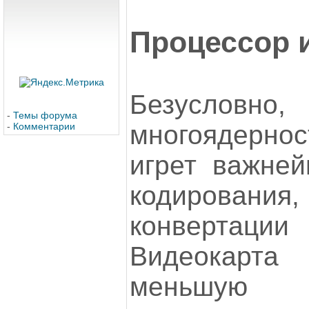
Процессор 
Безусловн
-
Темы форума
многоядерн
-
Комментарии
игрет важне
кодирова
конвертаци
Видеокарта
меньшую р