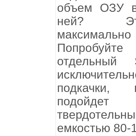
объем ОЗУ в
ней? Эт
максимальн
Попробуйт
отдельный 
исключитель
подкачки,
подойд
твердотель
емкостью 80-1