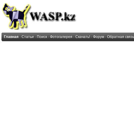
Главная
·
Статьи
·
Поиск
·
Фотогалерея
·
Скачать!
·
Форум
·
Обратная связ