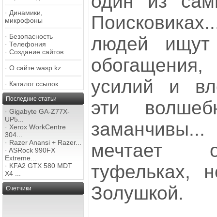
один из сам
·
Динамики,
Поисковика
микрофоны
·
Безопасность
людей ищут
·
Телефония
·
Создание сайтов
обогащени
·
О сайте wasp.kz...
усилий и вл
·
Каталог ссылок
Последние статьи
эти волшеб
·
Gigabyte GA-Z77X-
UP5...
заманчивы...
·
Xerox WorkCentre
304...
·
Razer Anansi + Razer...
мечтает о
·
ASRock 990FX
Extreme...
туфельках, н
·
KFA2 GTX 580 MDT
X4 ...
Золушкой.
Счетчики