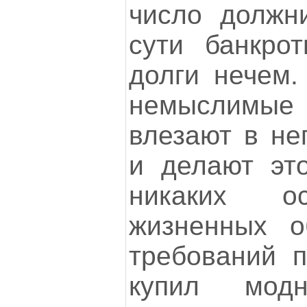
число должни
сути банкро
долги нечем.
немыслимые 
влезают в не
и делают это
никаких о
жизненных о
требований п
купил мод