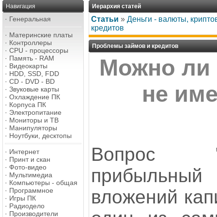
Навигация
Иерархия статей
·
Генеральная
Статьи
»
Деньги - валюты, крипт
кредитов
·
Материнские платы
·
Контроллеры
Проблемы займов и кредитов
·
CPU - процессоры
·
Память - RAM
Можно ли 
·
Видеокарты
·
HDD, SSD, FDD
·
CD - DVD - BD
не им
·
Звуковые карты
·
Охлаждение ПК
·
Корпуса ПК
·
Электропитание
·
Мониторы и ТВ
·
Манипуляторы
·
Ноутбуки, десктопы
Вопрос "
·
Интернет
·
Принт и скан
·
Фото-видео
прибыльны
·
Мультимедиа
·
Компьютеры - общая
·
Программное
вложений капи
·
Игры ПК
·
Радиодело
·
Производители