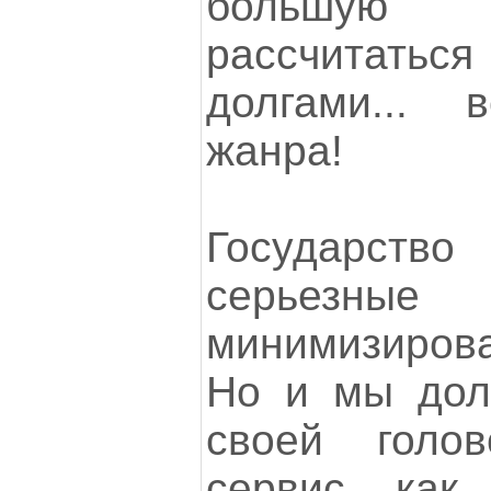
большую 
рассчитат
долгами...
жанра!
Государств
серьезные
минимизирова
Но и мы дол
своей голо
сервис, как