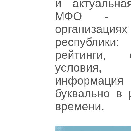
и актуальн
МФО - мик
организ
республик
рейтинги,
условия, 
информаци
буквально в 
времени.