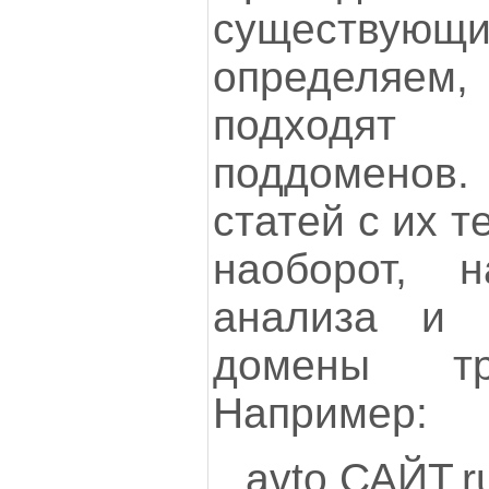
существую
определяем
подходя
поддоменов.
статей с их 
наоборот, 
анализа и 
домены тр
Например:
avto.СА