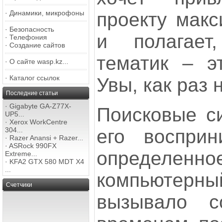
проекту макс
·
Динамики, микрофоны
·
Безопасность
и полагает
·
Телефония
·
Создание сайтов
тематик – эт
·
О сайте wasp.kz...
·
Каталог ссылок
Увы, как раз
Последние статьи
·
Gigabyte GA-Z77X-
Поисковые с
UP5...
·
Xerox WorkCentre
его восприн
304...
·
Razer Anansi + Razer...
·
ASRock 990FX
определенное
Extreme...
·
KFA2 GTX 580 MDT X4
...
компьютерный
Счетчики
вызывало с