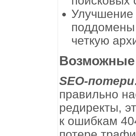
поисковых 
Улучшение 
поддомены
четкую арх
Возможные
SEO-потер
правильно н
редиректы, э
к ошибкам 404
потере трафи