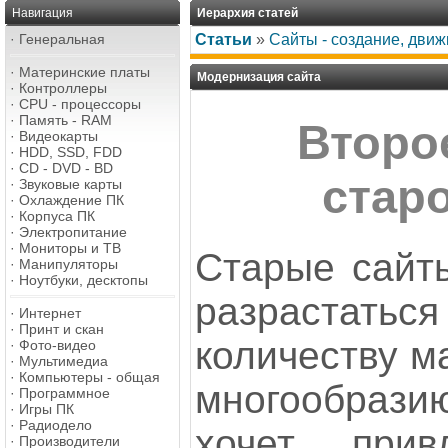
Навигация
Иерархия статей
·
Генеральная
Статьи
»
Сайты - создание, дви
·
Материнские платы
Модернизация сайта
·
Контроллеры
·
CPU - процессоры
·
Память - RAM
Второ
·
Видеокарты
·
HDD, SSD, FDD
·
CD - DVD - BD
стар
·
Звуковые карты
·
Охлаждение ПК
·
Корпуса ПК
·
Электропитание
·
Мониторы и ТВ
Старые сайт
·
Манипуляторы
·
Ноутбуки, десктопы
разрастать
·
Интернет
·
Принт и скан
количеству м
·
Фото-видео
·
Мультимедиа
·
Компьютеры - общая
многообрази
·
Программное
·
Игры ПК
·
Радиодело
хочет при
·
Производители