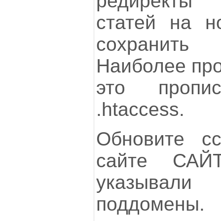
редиректы 
статей на н
сохранить
Наиболее про
это пропи
.htaccess.
Обновите с
сайте САЙТ
указыва
поддомены.