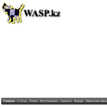
Главная
·
Статьи
·
Поиск
·
Фотогалерея
·
Скачать!
·
Форум
·
Обратная связ