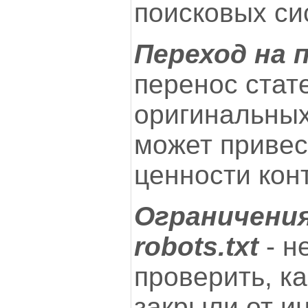
поисковых си
Переход на 
перенос стат
оригинальных
может привес
ценности кон
Ограничения
robots.txt
- н
проверить, к
закрыли от и