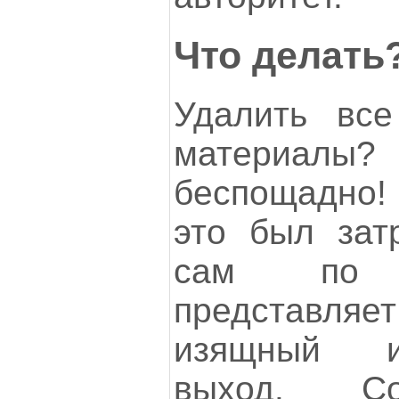
Что делать
Удалить вс
материалы
беспощадно! 
это был зат
сам по 
представляе
изящный и
выход. Со