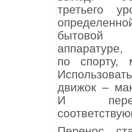
третьего у
определенно
бытовой 
аппаратуре,
по спорту,
Использова
движок – мак
И пере
соответству
Перенос ст