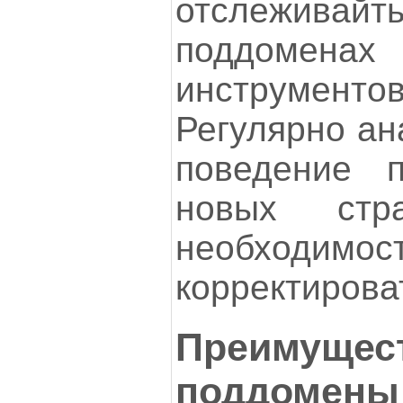
отслеживайть
поддомен
инструмен
Регулярно ан
поведение п
новых стр
необходи
корректироват
Преимущест
поддомены