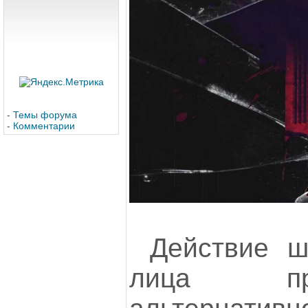
-
Темы форума
-
Комментарии
Действие ш
лица пр