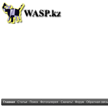
Главная
·
Статьи
·
Поиск
·
Фотогалерея
·
Скачать!
·
Форум
·
Обратная связ