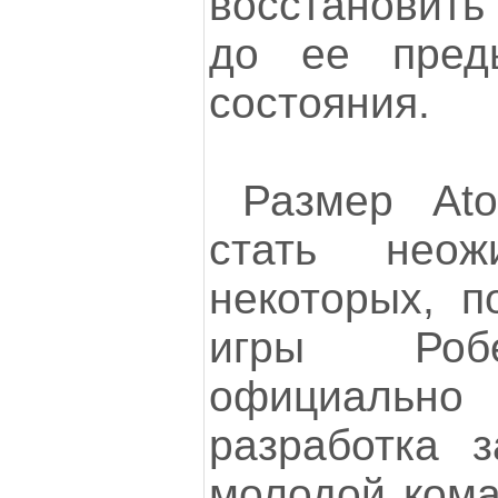
восстановит
до ее пред
состояния.
Размер Ato
стать неож
некоторых, п
игры Робе
официальн
разработка з
молодой кома