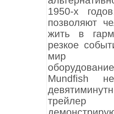
альтернатив
1950-х годов
позволяют ч
жить в гарм
резкое событ
мир му
оборудован
Mundfish н
девятимину
трейлер A
демонстрирую