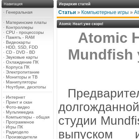
Навигация
Иерархия статей
·
Генеральная
Статьи
»
Компьютерные игры
»
At
·
Материнские платы
Atomic Heart уже скоро!
·
Контроллеры
·
CPU - процессоры
Atomic H
·
Память - RAM
·
Видеокарты
·
HDD, SSD, FDD
Mundfish 
·
CD - DVD - BD
·
Звуковые карты
·
Охлаждение ПК
·
Корпуса ПК
·
Электропитание
·
Мониторы и ТВ
·
Манипуляторы
·
Ноутбуки, десктопы
Предварит
·
Интернет
·
Принт и скан
долгожданной
·
Фото-видео
·
Мультимедиа
студии Mundfi
·
Компьютеры - общая
·
Программное
·
Игры ПК
выпуском 
·
Радиодело
·
Производители