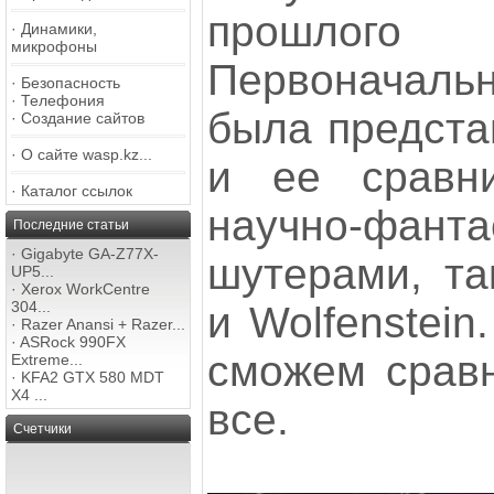
прошло
·
Динамики,
микрофоны
Первоначаль
·
Безопасность
·
Телефония
была представ
·
Создание сайтов
·
О сайте wasp.kz...
и ее сравн
·
Каталог ссылок
научно-фанта
Последние статьи
·
Gigabyte GA-Z77X-
шутерами, та
UP5...
·
Xerox WorkCentre
304...
и Wolfenstein
·
Razer Anansi + Razer...
·
ASRock 990FX
сможем сравни
Extreme...
·
KFA2 GTX 580 MDT
X4 ...
все.
Счетчики