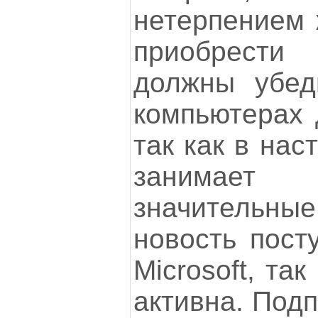
нетерпением 
приобрести
должны убед
компьютерах 
так как в нас
занимае
значительны
новость пост
Microsoft, та
активна. Под