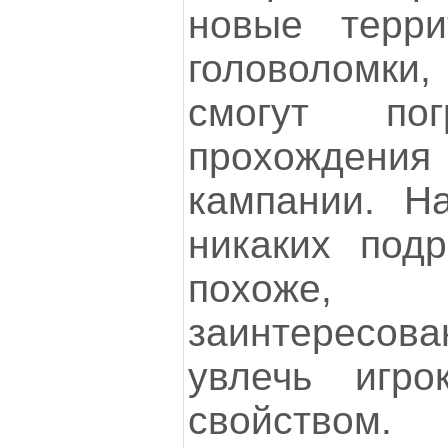
новые терри
головоломки
смогут пог
прохожде
кампании. Н
никаких подр
похоже, 
заинтересов
увлечь игр
свойством.