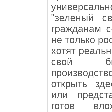
универсальн
"зеленый с
гражданам с
не только ро
хотят реаль
свой би
производс
открыть зд
или предста
готов вло