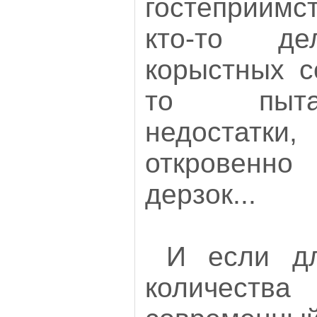
гостеприимс
кто-то д
корыстных с
то пыта
недостат
откровенно
дерзок...
И если дл
количес