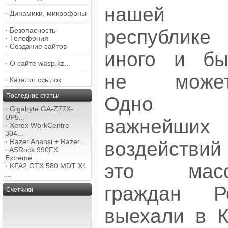
нашей
·
Динамики, микрофоны
·
Безопасность
республике
·
Телефония
·
Создание сайтов
иного и бы
·
О сайте wasp.kz...
не может.
·
Каталог ссылок
Последние статьи
Одно и
·
Gigabyte GA-Z77X-
UP5...
важнейших
·
Xerox WorkCentre
304...
·
Razer Anansi + Razer...
воздействий
·
ASRock 990FX
Extreme...
это мас
·
KFA2 GTX 580 MDT X4
...
граждан Р
Счетчики
выехали в К