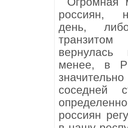
Огромная 
россиян, 
день, либ
транзито
вернулась
менее, в Р
значительн
соседней 
определен
россиян рег
в нашу респу