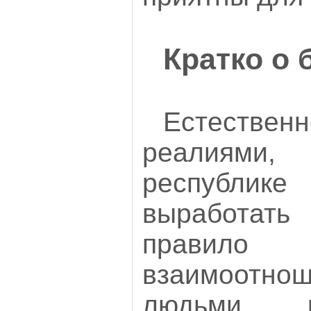
Кратко о
Естестве
реалиям
республике
выработать 
прав
взаимоотно
людьми, 