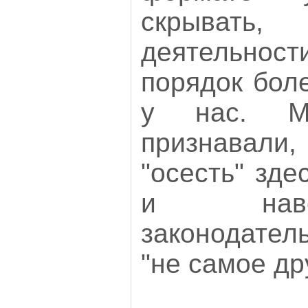
скрыват
деятельнос
порядок бол
у нас. М
признавали
"осесть" зде
и навс
законодател
"не самое др