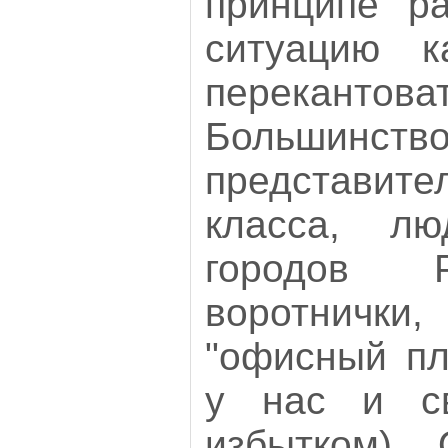
принципе ра
ситуацию к
перекантоват
Большин
представи
класса, л
городов 
воротничк
"офисный пл
у нас и св
избытком).