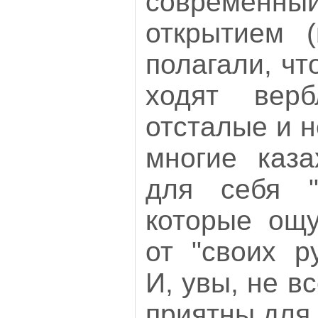
современный
открытием (
полагали, чт
ходят вер
отсталые и н
многие каза
для себя "д
которые ощу
от "своих р
И, увы, не в
приятны для 