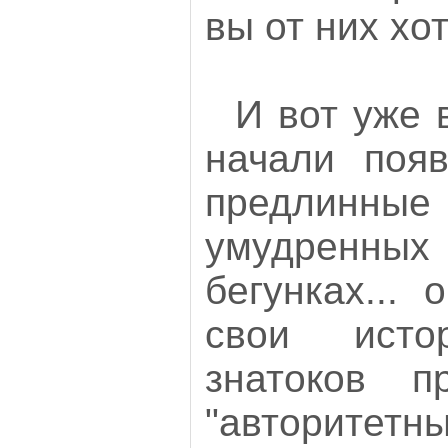
вы от них хо
И вот уже 
начали появ
предлинны
умудрен
бегунках...
свои ист
знатоков п
"авторите