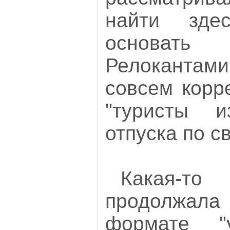
найти зде
основать
Релокантами
совсем корр
"туристы и
отпуска по с
Какая-
продолжал
формате "у