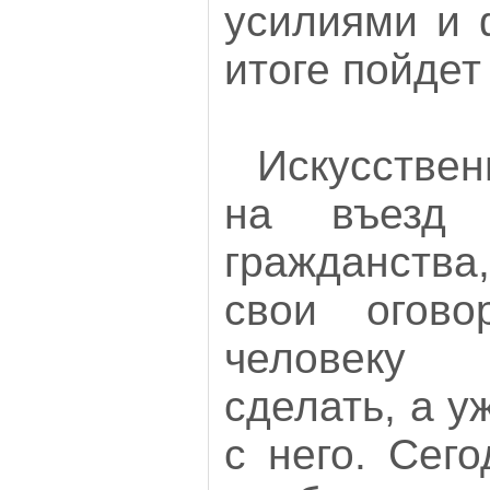
усилиями и 
итоге пойдет
Искусстве
на въезд 
гражданств
свои огово
человеку 
сделать, а у
с него. Сег