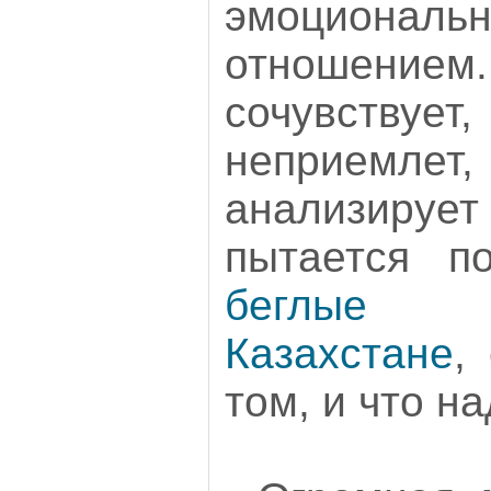
эмоциона
отношение
сочувству
неприемлет
анализиру
пытается по
беглые 
Казахстане
,
том, и что н