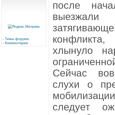
после нач
выезжа
затягивающ
конфликта,
-
Темы форума
-
Комментарии
хлынуло на
ограниченно
Сейчас вов
слухи о пр
мобилизац
следует о