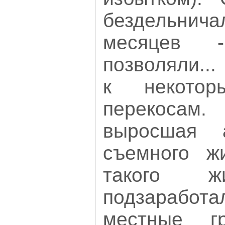
бездельни
месяцев 
позволяли...
к некотор
перекосам. 
выросшая 
съемного ж
такого ж
подзаработ
местные г