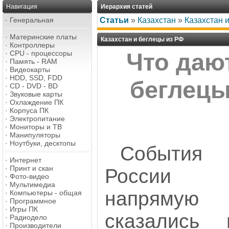
Навигация
Иерархия статей
·
Генеральная
Статьи
»
Казахстан
»
Казахстан 
·
Материнские платы
Казахстан и беглецы из РФ
·
Контроллеры
·
CPU - процессоры
Что даю
·
Память - RAM
·
Видеокарты
·
HDD, SSD, FDD
беглецы
·
CD - DVD - BD
·
Звуковые карты
·
Охлаждение ПК
·
Корпуса ПК
·
Электропитание
·
Мониторы и ТВ
·
Манипуляторы
·
Ноутбуки, десктопы
События
·
Интернет
·
Принт и скан
России
·
Фото-видео
·
Мультимедиа
напрямую
·
Компьютеры - общая
·
Программное
·
Игры ПК
сказались 
·
Радиодело
·
Производители