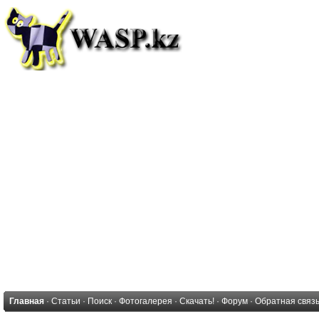
Главная
·
Статьи
·
Поиск
·
Фотогалерея
·
Скачать!
·
Форум
·
Обратная связ