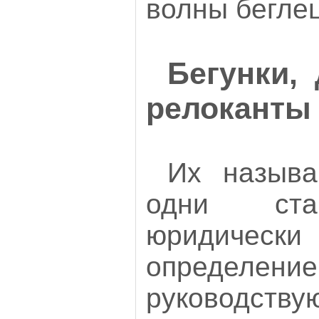
волны беглец
Бегунки,
релоканты
Их называ
одни ста
юридиче
определе
руководс