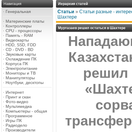
Навигация
Иерархия статей
·
Генеральная
Статьи
»
Статьи разные - интере
Шахтере
·
Материнские платы
·
Контроллеры
Муртазаев решил остаться в Шахтере
·
CPU - процессоры
·
Память - RAM
Нападаю
·
Видеокарты
·
HDD, SSD, FDD
·
CD - DVD - BD
Казахста
·
Звуковые карты
·
Охлаждение ПК
·
Корпуса ПК
решил 
·
Электропитание
·
Мониторы и ТВ
·
Манипуляторы
·
Ноутбуки, десктопы
«Шахт
·
Интернет
·
Принт и скан
сорв
·
Фото-видео
·
Мультимедиа
·
Компьютеры - общая
трансфер
·
Программное
·
Игры ПК
·
Радиодело
·
Производители