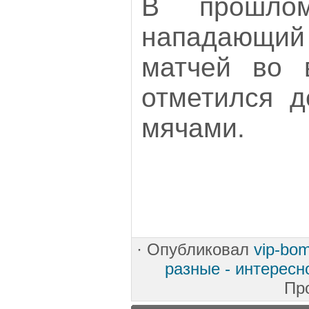
В прошло
нападающ
матчей во 
отметился д
мячами.
·
Опубликовал
vip-bo
разные - интересн
Пр