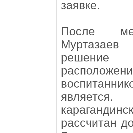
заявке.
После ме
Муртазаев
решение 
расположе
воспитанни
является
караганд
рассчитан до