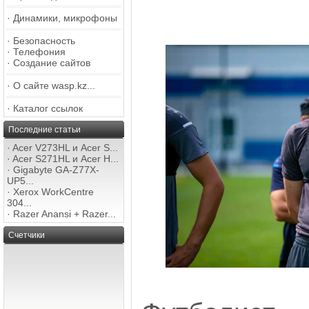
·
Динамики, микрофоны
·
Безопасность
·
Телефония
·
Создание сайтов
·
О сайте wasp.kz...
·
Каталог ссылок
Последние статьи
·
Acer V273HL и Acer S...
·
Acer S271HL и Acer H...
·
Gigabyte GA-Z77X-
UP5...
·
Xerox WorkCentre
304...
·
Razer Anansi + Razer...
Счетчики