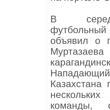
В серед
футбольный
объявил о 
Мурта
карагандинс
Нападаю
Казахстана 
нескольки
команды, 