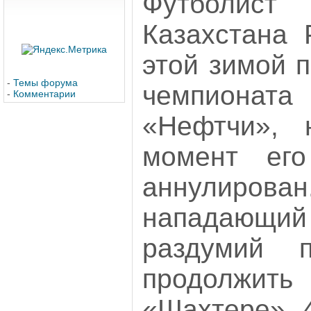
Футболи
Казахстана 
этой зимой 
-
Темы форума
чемпионат
-
Комментарии
«Нефтчи», 
момент ег
аннулиров
нападающий 
раздумий 
продолжить
«Шахтере». 