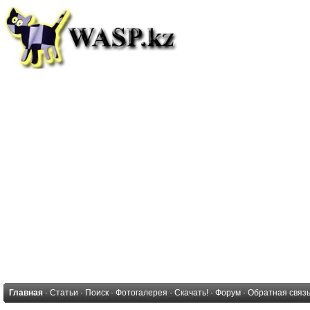
Главная
·
Статьи
·
Поиск
·
Фотогалерея
·
Скачать!
·
Форум
·
Обратная связ