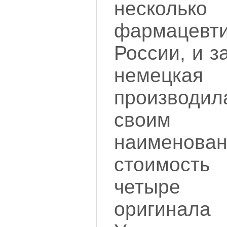
несколько
фармацевти
России, и з
немецка
производи
своим с
наименов
стоимост
четыре
оригинала