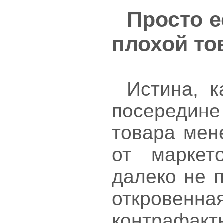
Просто е
плохой то
Истина, к
посереди
товара мен
от маркет
далеко не 
откровен
контрафакт