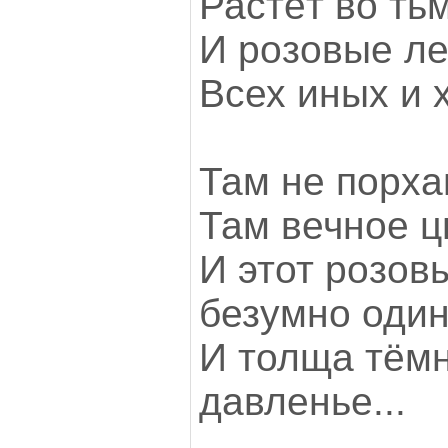
Растёт во тьм
И розовые ле
Всех иных и 
Там не порха
Там вечное ц
И этот розовы
безумно один
И толща тёмн
давленье...