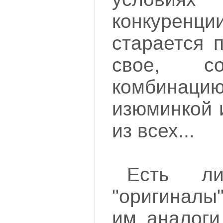
конкуре
старается 
свое, с
комбинацию
изюминкой 
из всех...
Есть л
"оригиналы"
им аналоги