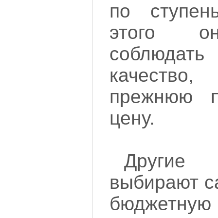
по ступен
этого о
соблюда
качеств
прежнюю п
цену.
Другие 
выбирают с
бюджетну