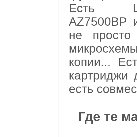
Есть ШИ
AZ7500BP и
не просто
микросхемы
копии... Е
картриджи 
есть совмес
Где те м