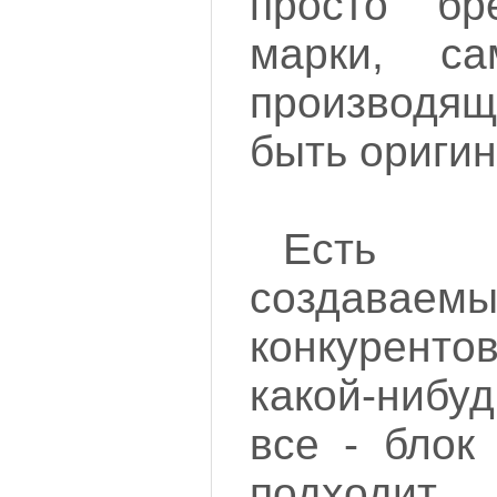
просто бр
марки, с
производящ
быть ориги
Есть и
создаваем
конкурент
какой-нибу
все - блок
подходи