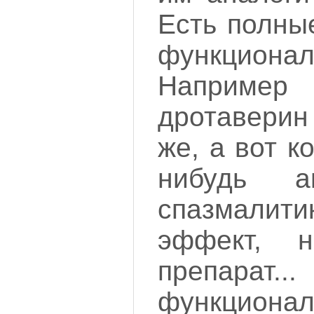
Есть полны
функционал
Наприме
дротаверин
же, а вот к
нибудь а
спазмалити
эффект, 
препара
функциона