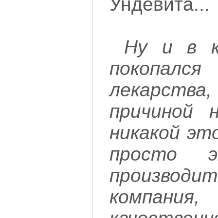
Ундевита...
Ну и в к
покопалс
лекарства,
причиной 
никакой это
просто 
производит
компан