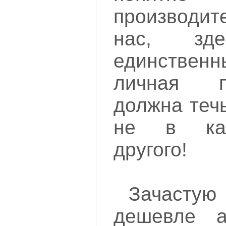
производит
нас, зд
единстве
личная 
должна течь
не в кар
другого!
Зачаст
дешевле а