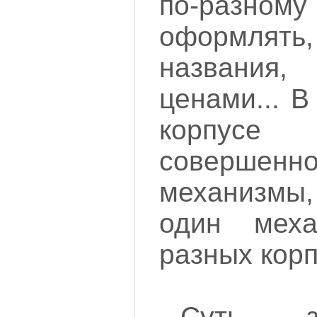
по-разном
оформля
названия,
ценами... 
корпусе
соверше
механизмы,
один мех
разных корп
Суть - з