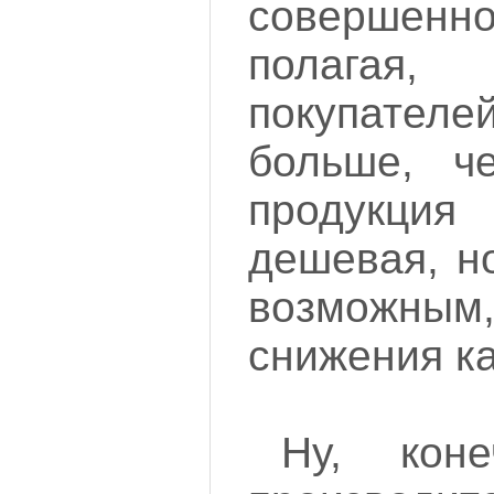
совершенн
полагая
покупател
больше, ч
продукци
дешевая, н
возможн
снижения ка
Ну, кон