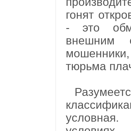
производи
гонят откр
- это обм
внешним с
мошенник
тюрьма плач
Разуме
классифи
условна
условия