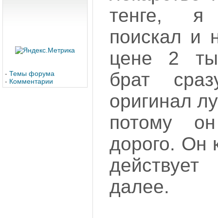
тенге, я
поискал и 
цене 2 ты
брат сраз
-
Темы форума
-
Комментарии
оригинал лу
потому о
дорого. Он 
действуе
далее.