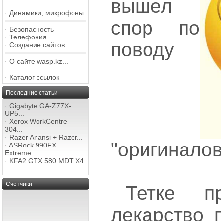
вышел
·
Динамики, микрофоны
спор по
·
Безопасность
·
Телефония
поводу
·
Создание сайтов
·
О сайте wasp.kz...
·
Каталог ссылок
Последние статьи
·
Gigabyte GA-Z77X-
UP5...
·
Xerox WorkCentre
304...
·
Razer Anansi + Razer...
"оригиналов
·
ASRock 990FX
Extreme...
·
KFA2 GTX 580 MDT X4
...
Счетчики
Тетке п
лекарство 