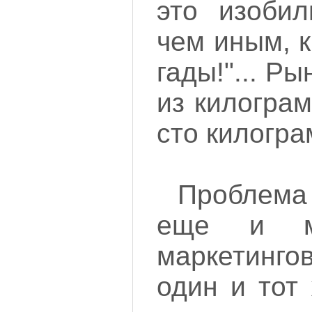
это изобил
чем иным, 
гады!"... Ры
из килогра
сто килогра
Проблема
еще и ма
маркетинго
один и тот