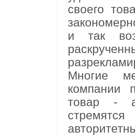
своего тов
закономерно
и так во
раскручен
разреклами
Многие м
компании п
товар - а
стремятс
авторитетн