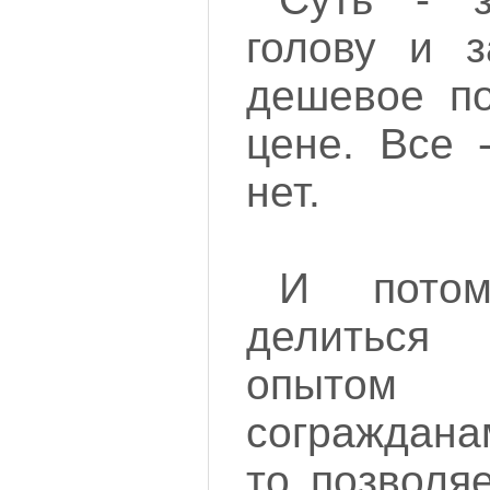
голову и з
дешевое по
цене. Все 
нет.
И пото
делиться
опытом
согражданам
то позволя