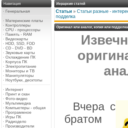
Навигация
Иерархия статей
·
Генеральная
Статьи
»
Статьи разные - интере
подделка
·
Материнские платы
·
Контроллеры
Оригинал или аналог, копия или подделка
·
CPU - процессоры
·
Память - RAM
Извеч
·
Видеокарты
·
HDD, SSD, FDD
·
CD - DVD - BD
оригин
·
Звуковые карты
·
Охлаждение ПК
·
Корпуса ПК
ана
·
Электропитание
·
Мониторы и ТВ
·
Манипуляторы
·
Ноутбуки, десктопы
·
Интернет
·
Принт и скан
·
Фото-видео
Вчера с
·
Мультимедиа
·
Компьютеры - общая
·
Программное
братом
·
Игры ПК
·
Радиодело
·
Производители