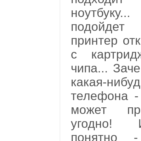
ноутбуку..
подойдет
принтер от
с картрид
чипа... Зач
какая-нибу
телефона -
может пр
угодно! 
понятно 