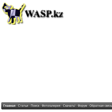
Главная
·
Статьи
·
Поиск
·
Фотогалерея
·
Скачать!
·
Форум
·
Обратная связ