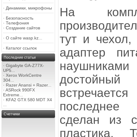
На компл
·
Динамики, микрофоны
·
Безопасность
производител
·
Телефония
·
Создание сайтов
тут и чехол,
·
О сайте wasp.kz...
·
Каталог ссылок
адаптер пи
Последние статьи
наушникам
·
Gigabyte GA-Z77X-
UP5...
достойный 
·
Xerox WorkCentre
304...
·
Razer Anansi + Razer...
встречает
·
ASRock 990FX
Extreme...
·
KFA2 GTX 580 MDT X4
последнее
...
Счетчики
сделан из с
пластика. 