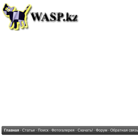
Главная
·
Статьи
·
Поиск
·
Фотогалерея
·
Скачать!
·
Форум
·
Обратная связ