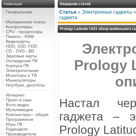
Навигация
Иерархия статей
·
Генеральная
Статьи
»
Электронные гаджеты
гаджета
·
Материнские платы
·
Контроллеры
Prology Latitude I-601 обзор мобильного г
·
CPU - процессоры
·
Память - RAM
·
Видеокарты
Электр
·
HDD, SSD, FDD
·
CD - DVD - BD
·
Звуковые карты
Prology L
·
Охлаждение ПК
·
Корпуса ПК
·
Электропитание
·
Мониторы и ТВ
оп
·
Манипуляторы
·
Ноутбуки, десктопы
·
Интернет
Настал че
·
Принт и скан
·
Фото-видео
·
Мультимедиа
гаджета – э
·
Компьютеры - общая
·
Программное
·
Игры ПК
Prology Latitu
·
Радиодело
·
Производители