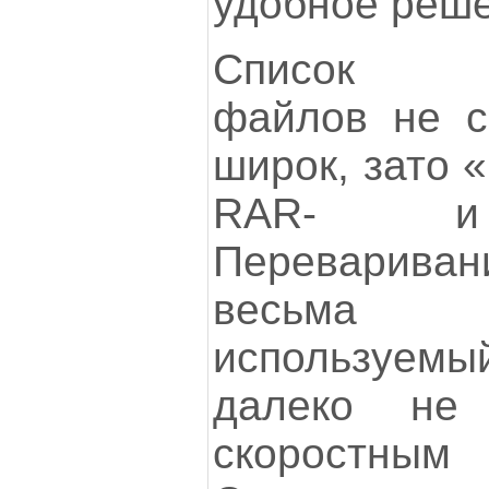
удобное реше
Список по
файлов не ск
широк, зато 
RAR- и 
Переварива
весьма 
используе
далеко не
скоростны