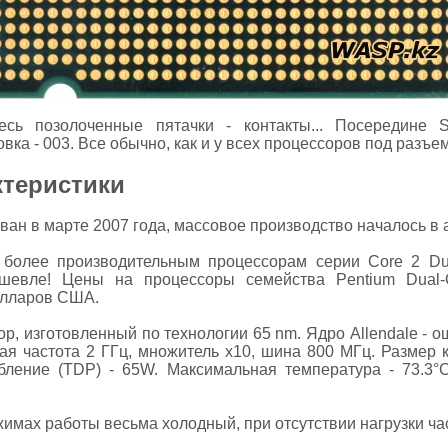
есь позолоченные пятачки - контакты... Посередине 
вка - 003. Все обычно, как и у всех процессоров под разъе
ктеристики
ан в марте 2007 года, массовое производство началось в а
 более производительным процессорам серии Core 2 Du
шевле! Цены на процессоры семейства Pentium Dual-
олларов США.
р, изготовленный по технологии 65 nm. Ядро Allendale - 
вая частота 2 ГГц, множитель х10, шина 800 МГц. Размер кэ
бление (TDP) - 65W. Максимальная температура - 73.3°
имах работы весьма холодный, при отсутствии нагрузки час