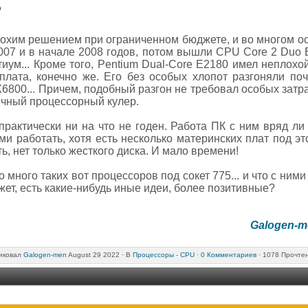
?
охим решением при ограниченном бюджете, и во многом о
007 и в начале 2008 годов, потом вышли CPU Core 2 Duo 
иум... Кроме того, Pentium Dual-Core E2180 имел неплохо
плата, конечно же. Его без особых хлопот разгоняли почт
 X6800... Причем, подобный разгон не требовал особых зат
ичный процессорный кулер.
практически ни на что не годен. Работа ПК с ним вряд ли
и работать, хотя есть несколько материнских плат под э
ть, нет только жесткого диска. И мало времени!
много таких вот процессоров под сокет 775... и что с ними 
жет, есть какие-нибудь иные идеи, более позитивные?
Galogen-m
иковал
Galogen-men
August 29 2022 ·
В
Процессоры - CPU
·
0 Комментариев
· 1078 Прочте