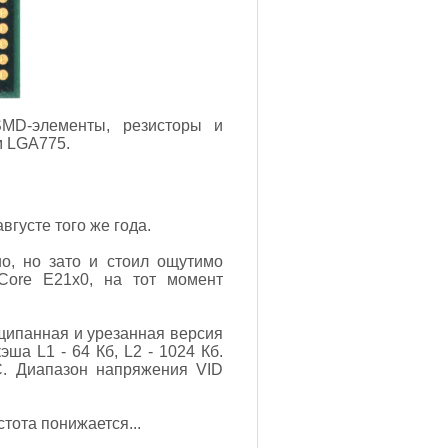
SMD-элементы, резисторы и
м LGA775.
вгусте того же года.
o, но зато и стоил ощутимо
Core E21x0, на тот момент
ощипанная и урезанная версия
ша L1 - 64 Кб, L2 - 1024 Кб.
C. Диапазон напряжения VID
тота понижается...