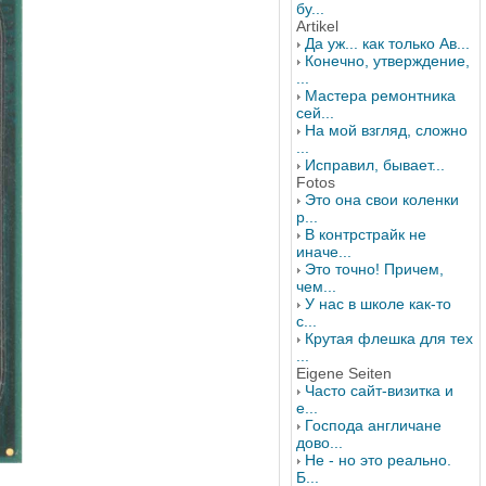
бу...
Artikel
Да уж... как только Ав...
Конечно, утверждение,
...
Мастера ремонтника
сей...
На мой взгляд, сложно
...
Исправил, бывает...
Fotos
Это она свои коленки
р...
В контрстрайк не
иначе...
Это точно! Причем,
чем...
У нас в школе как-то
с...
Крутая флешка для тех
...
Eigene Seiten
Часто сайт-визитка и
е...
Господа англичане
дово...
Не - но это реально.
Б...