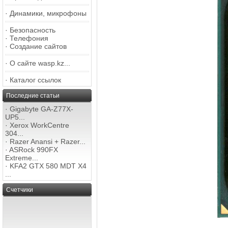
·
Динамики, микрофоны
·
Безопасность
·
Телефония
·
Создание сайтов
·
О сайте wasp.kz...
·
Каталог ссылок
Последние статьи
·
Gigabyte GA-Z77X-
UP5...
·
Xerox WorkCentre
304...
·
Razer Anansi + Razer...
·
ASRock 990FX
Extreme...
·
KFA2 GTX 580 MDT X4
...
Счетчики