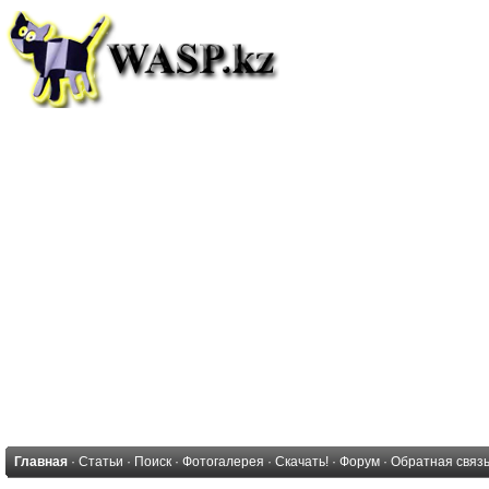
Главная
·
Статьи
·
Поиск
·
Фотогалерея
·
Скачать!
·
Форум
·
Обратная связ