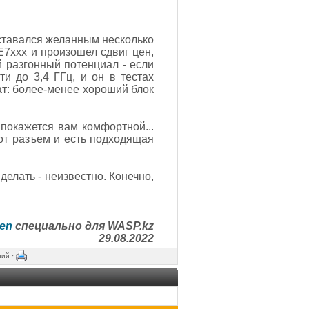
ставался желанным несколько
E7xxx и произошел сдвиг цен,
й разгонный потенциал - если
и до 3,4 ГГц, и он в тестах
рат: более-менее хороший блок
 покажется вам комфортной...
тот разъем и есть подходящая
делать - неизвестно. Конечно,
en
специально для WASP.kz
29.08.2022
ний ·