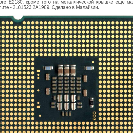
Core E2180, кроме того на металлической крышке еще ма
лите - 2L81523 2A1989. Сделано в Малайзии.