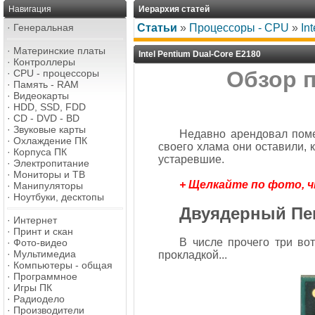
Навигация
Иерархия статей
·
Генеральная
Статьи
»
Процессоры - CPU
»
In
·
Материнские платы
Intel Pentium Dual-Core E2180
·
Контроллеры
Обзор п
·
CPU - процессоры
·
Память - RAM
·
Видеокарты
·
HDD, SSD, FDD
·
CD - DVD - BD
·
Звуковые карты
Недавно арендовал поме
·
Охлаждение ПК
своего хлама они оставили, 
·
Корпуса ПК
устаревшие.
·
Электропитание
·
Мониторы и ТВ
+ Щелкайте по фото, 
·
Манипуляторы
·
Ноутбуки, десктопы
Двуядерный Пе
·
Интернет
·
Принт и скан
В числе прочего три вот
·
Фото-видео
·
Мультимедиа
прокладкой...
·
Компьютеры - общая
·
Программное
·
Игры ПК
·
Радиодело
·
Производители