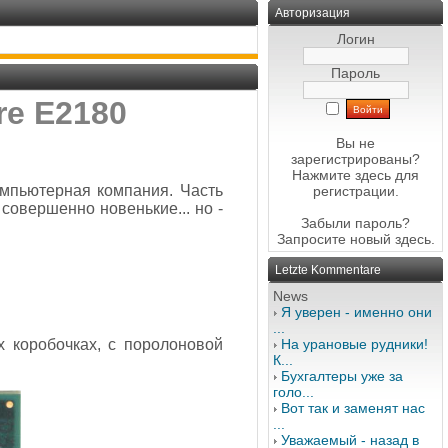
Авторизация
Логин
Пароль
re E2180
Вы не
зарегистрированы?
Нажмите здесь
для
омпьютерная компания. Часть
регистрации.
совершенно новенькие... но -
Забыли пароль?
Запросите новый
здесь
.
Letzte Kommentare
News
Я уверен - именно они
...
х коробочках, с поролоновой
На урановые рудники!
К...
Бухгалтеры уже за
голо...
Вот так и заменят нас
...
Уважаемый - назад в