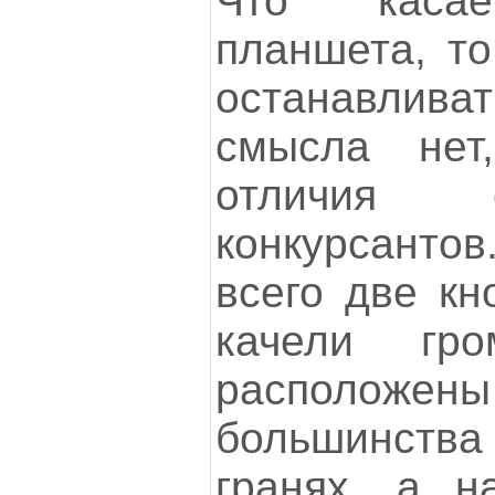
Что касае
планшета, то
останавлив
смысла нет
отличия 
конкурсант
всего две кн
качели гр
располож
большинств
гранях, а н