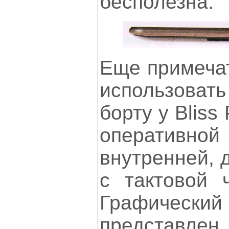
бесполезна.
Еще примечат
использоват
борту у Bliss
оперативной 
внутренней, 
с тактовой ч
Графическ
предста