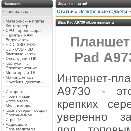
Навигация
Иерархия статей
·
Генеральная
Статьи
»
Электронные гаджеты
·
Материнские платы
Bliss Pad А9730 обзор планшета
·
Контроллеры
·
CPU - процессоры
·
Память - RAM
Планшет
·
Видеокарты
·
HDD, SSD, FDD
·
CD - DVD - BD
Pad А97
·
Звуковые карты
·
Охлаждение ПК
·
Корпуса ПК
·
Электропитание
·
Мониторы и ТВ
Интернет-пл
·
Манипуляторы
·
Ноутбуки, десктопы
А9730 - эт
·
Интернет
·
Принт и скан
крепких сере
·
Фото-видео
·
Мультимедиа
·
Компьютеры - общая
уверенно з
·
Программное
·
Игры ПК
·
Радиодело
под топовым
·
Производители