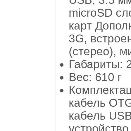
microSD сло
карт Допол
3G, встрое
(стерео), 
Габариты: 
Вес: 610 г
Комплектац
кабель OTG
кабель USB
устройство