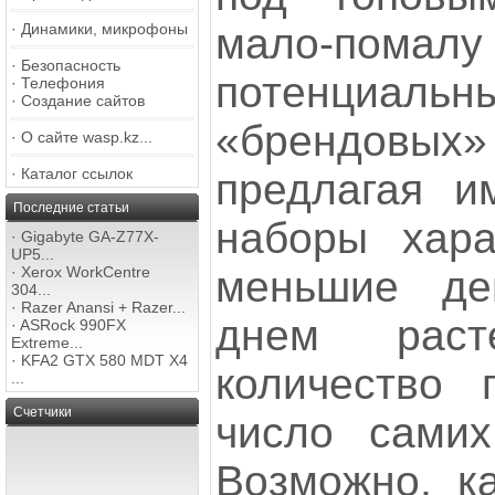
мало-пома
·
Динамики, микрофоны
·
Безопасность
потенциальн
·
Телефония
·
Создание сайтов
«брендовы
·
О сайте wasp.kz...
·
Каталог ссылок
предлагая и
Последние статьи
наборы хара
·
Gigabyte GA-Z77X-
UP5...
меньшие де
·
Xerox WorkCentre
304...
·
Razer Anansi + Razer...
днем раст
·
ASRock 990FX
Extreme...
·
KFA2 GTX 580 MDT X4
количество 
...
Счетчики
число самих
Возможно, ка