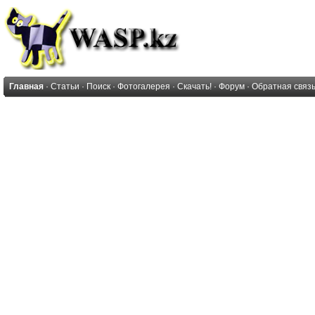
Главная
·
Статьи
·
Поиск
·
Фотогалерея
·
Скачать!
·
Форум
·
Обратная связ