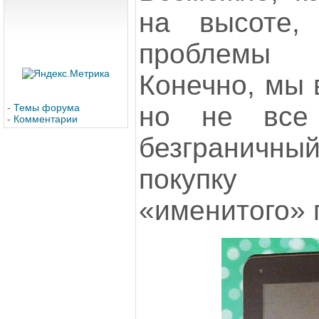
на высоте, 
проблемы 
Конечно, мы 
но не все
-
Темы форума
-
Комментарии
безгранич
покупку 
«именитого» 