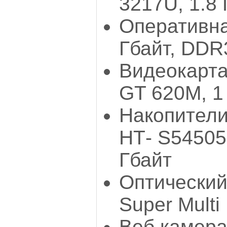
3217U, 1.8 
Оперативна
Гбайт, DDR
Видеокарта
GT 620М, 1
Накопители
НТ- S54505
Гбайт
Оптический
Super Multi
Веб камера: