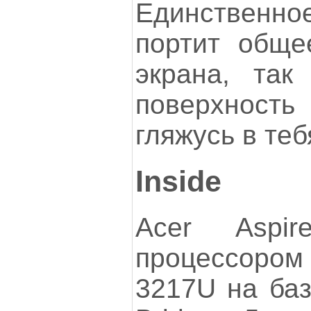
Единственн
портит обще
экрана, так
поверхнос
гляжусь в тебя
Inside
Acer Aspi
процессором
3217U на баз