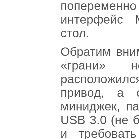
поперемен
интерфейс 
стол.
Обратим вни
«грани» н
расположи
привод, а 
миниджек, па
USB 3.0 (не 
и требовать