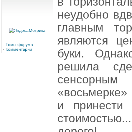
в горизонтал
неудобно вдв
главным тор
являются це
-
Темы форума
-
Комментарии
буки. Однак
решила сде
сенсорным 
«восьмерке»
и принести
стоимость
дорого!