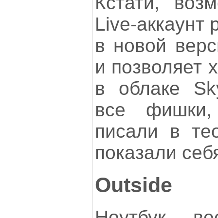
Кстати, воз
Live-аккаунт
в новой верси
и позволяет 
в облаке Sk
все фишки
писали в тео
показали себ
Outside
Ноутбук в