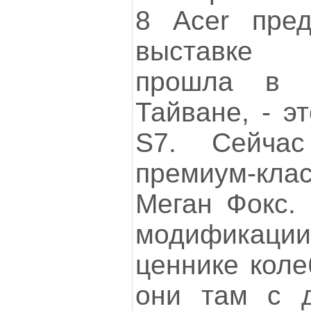
8 Acer пре
выставке 
прошла в 
Тайване, - э
S7. Сейчас
премиум-кла
Меган Фокс. 
модифика
ценнике коле
они там с д