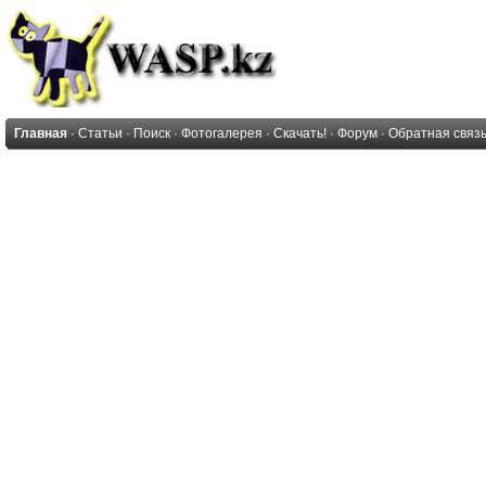
Главная
·
Статьи
·
Поиск
·
Фотогалерея
·
Скачать!
·
Форум
·
Обратная связ