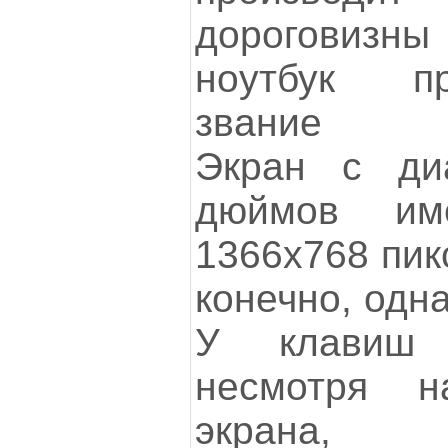
дороговизны
ноутбук п
звание «с
Экран с ди
дюймов им
1366x768 пикс
конечно, одн
У клавиш 
несмотря н
экрана