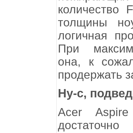
количество 
толщины ноу
логичная про
При максим
она, к сожа
продержать з
Ну-с, подве
Acer Aspi
достаточн