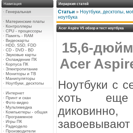
Навигация
Иерархия статей
·
Генеральная
Статьи
»
Ноутбуки, десктопы, м
ноутбука
·
Материнские платы
·
Контроллеры
Acer Aspire V5 обзор и тест ноутбука
·
CPU - процессоры
·
Память - RAM
·
Видеокарты
15,6-дюй
·
HDD, SSD, FDD
·
CD - DVD - BD
·
Звуковые карты
Acer Aspir
·
Охлаждение ПК
·
Корпуса ПК
·
Электропитание
·
Мониторы и ТВ
·
Манипуляторы
Ноутбуки с с
·
Ноутбуки, десктопы
·
Интернет
хоть еще
·
Принт и скан
·
Фото-видео
диковинно,
·
Мультимедиа
·
Компьютеры - общая
·
Программное
завоевы
·
Игры ПК
·
Радиодело
·
Производители