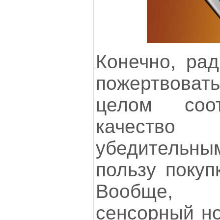
Конечно, рад
пожертвоват
целом соо
качеств
убедительн
пользу покуп
Вообще, п
сенсорный но