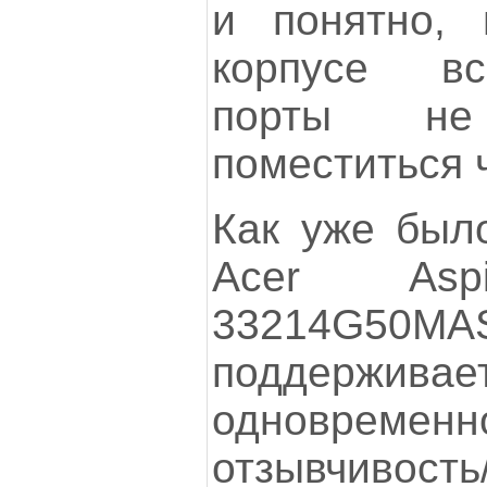
и понятно, 
корпусе в
порты н
поместиться 
Как уже было
Acer Aspi
33214G50MAS
поддерживае
одновремен
отзывчивость