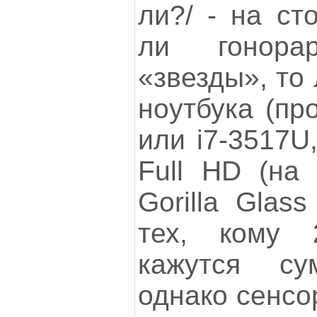
ли?/ - на ст
ли гонора
«звезды», то
ноутбука (пр
или i7-3517U
Full HD (на 
Gorilla Glas
тех, кому 
кажутся су
однако сенсо