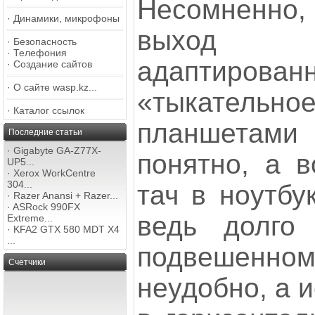
Несомненно, 
·
Динамики, микрофоны
выход 
·
Безопасность
·
Телефония
адаптир
·
Создание сайтов
·
О сайте wasp.kz...
«тыкательно
·
Каталог ссылок
планшетами
Последние статьи
·
Gigabyte GA-Z77X-
понятно, а в
UP5...
·
Xerox WorkCentre
304...
тач в ноутбу
·
Razer Anansi + Razer...
·
ASRock 990FX
ведь долго
Extreme...
·
KFA2 GTX 580 MDT X4
...
подвешенн
Счетчики
неудобно, а 