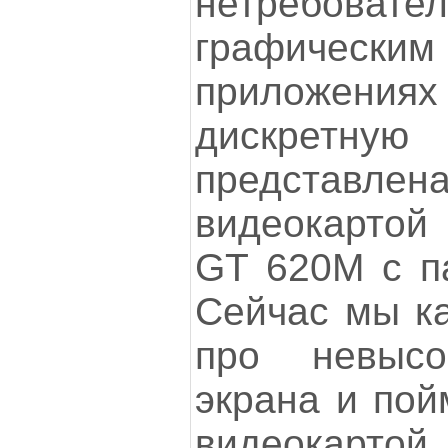
нетребо
графическ
приложениях
дискретную
представл
видеокартой
GT 620М с па
Сейчас мы ка
про невысо
экрана и пой
видеокартой