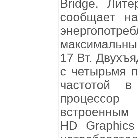
Bridge. Лит
сообщает н
энергопотре
максимальный
17 Вт. Двухъ
с четырьмя п
частотой 
процессор
встроенным 
HD Graphics