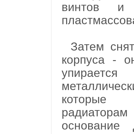
винтов и 
пластмассов
Затем снят
корпуса - о
упирае
металличес
которые 
радиатора
основание