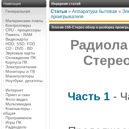
Навигация
Иерархия статей
·
Генеральная
Статьи
»
Аппаратура бытовая
»
Эл
проигрывателя
·
Материнские платы
·
Контроллеры
Элегия-106-Стерео обзор и разборка проигр
·
CPU - процессоры
·
Память - RAM
·
Видеокарты
Радиола 
·
HDD, SSD, FDD
·
CD - DVD - BD
·
Звуковые карты
Стерео
·
Охлаждение ПК
·
Корпуса ПК
·
Электропитание
·
Мониторы и ТВ
·
Манипуляторы
·
Ноутбуки, десктопы
·
Интернет
Часть 1
- Ч
·
Принт и скан
·
Фото-видео
·
Мультимедиа
·
Компьютеры -
общая
·
Программное
·
Игры ПК
·
Радиодело