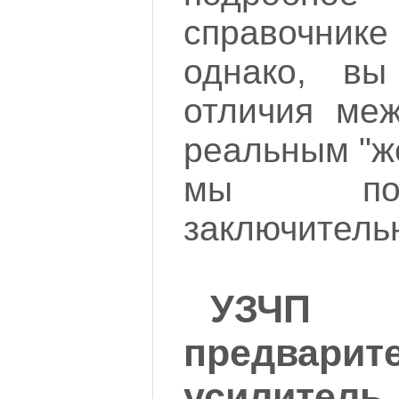
справочнике
однако, вы
отличия ме
реальным "же
мы пог
заключительн
УЗ
предварит
усилитель