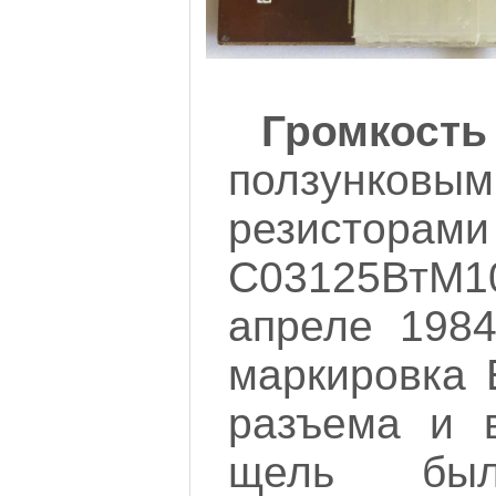
Громкость
ползунковы
резистор
С03125ВтМ1
апреле 1984
маркировка 
разъема и в
щель бы