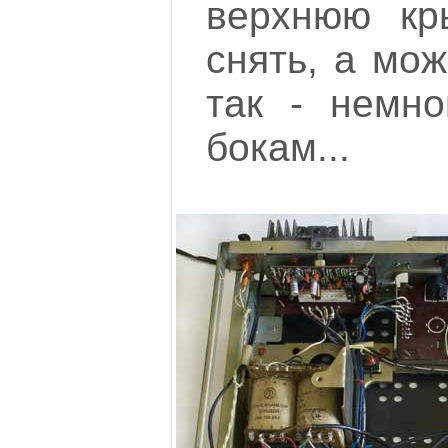
верхнюю кр
снять, а мож
так - немно
бокам...