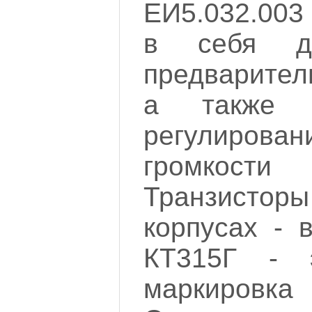
ЕИ5.032.003 
в себя дв
предварител
а также 
регулиро
громкост
Транзисто
корпусах - 
КТ315Г - 
маркиров