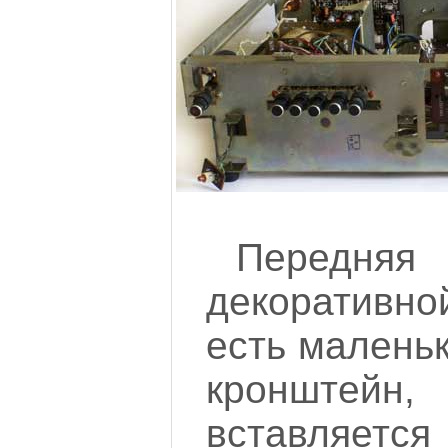
Передняя
декоративно
есть малень
кронште
вставляе