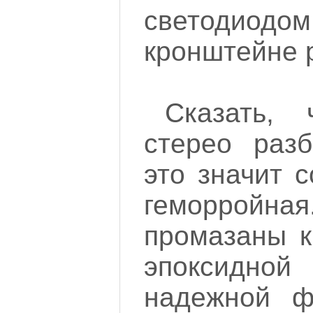
светодиодо
кронштейне р
Сказать, 
стерео разб
это значит с
геморройна
промазаны к
эпоксидно
надежной фи