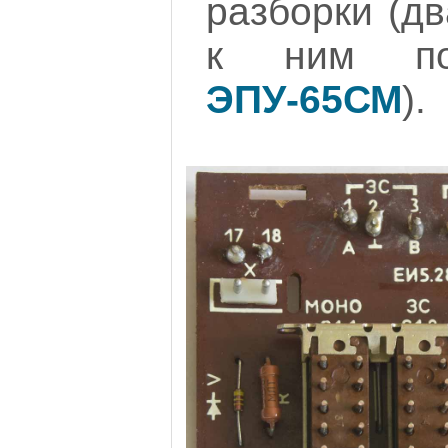
разборки (д
к ним по
ЭПУ-65СМ
).