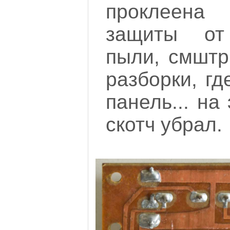
проклеена
защиты от
пыли, смштр
разборки, гд
панель... на
скотч убрал.