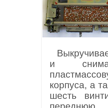
Выкручива
и сним
пластмас
корпуса, а т
шесть винт
переднюю 