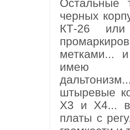
Остальные 
черных корпу
КТ-26 ил
промаркир
метками... 
имею н
дальтонизм..
штыревые ко
Х3 и Х4... 
платы с рег