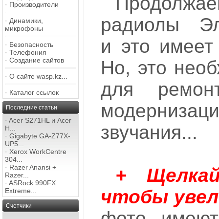
Продолж
·
Производители
радиолы Эле
·
Динамики,
микрофоны
и это имеет
·
Безопасность
·
Телефония
·
Создание сайтов
Но, это необ
·
О сайте wasp.kz...
для ремон
·
Каталог ссылок
модернизац
Последние статьи
·
Acer S271HL и Acer
звучания...
H...
·
Gigabyte GA-Z77X-
UP5...
·
Xerox WorkCentre
304...
·
Razer Anansi +
+ Щелка
Razer...
·
ASRock 990FX
чтобы увел
Extreme...
Счетчики
фото имеют