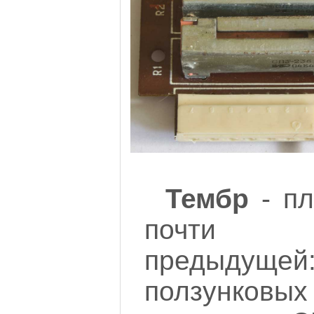
Тембр
- пл
почти 
предыд
ползунков