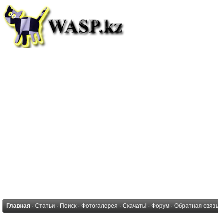
Главная
·
Статьи
·
Поиск
·
Фотогалерея
·
Скачать!
·
Форум
·
Обратная связ