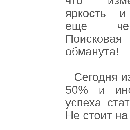
что изм
яркость и 
еще чег
Поиско
обманута!
Сегодня и
50% и ин
успеха стат
Не стоит на