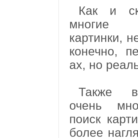
Как и с
многие 
картинки, н
конечно, п
ах, но реал
Также в
очень мно
поиск карт
более нагл