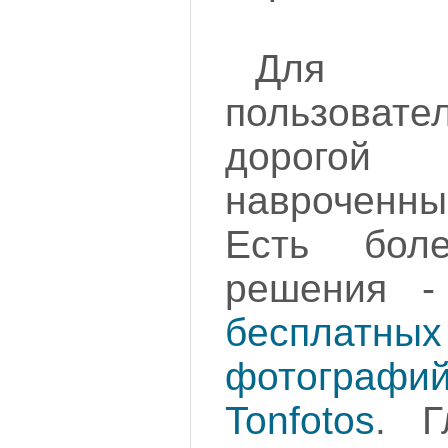
Для б
пользоват
дорогой 
навроченн
Есть бол
решения 
бесплатных
фотогра
Tonfotos
. Г