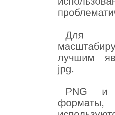
использова
проблемати
Для
масштабир
лучшим яв
jpg.
PNG и 
форма
исполь