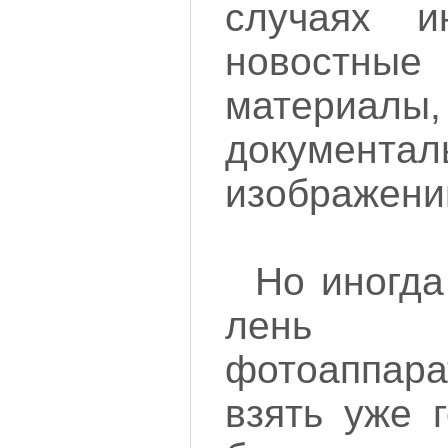
случаях и
новостн
материал
документ
изображени
Но иногда
лень 
фотоаппар
взять уже г