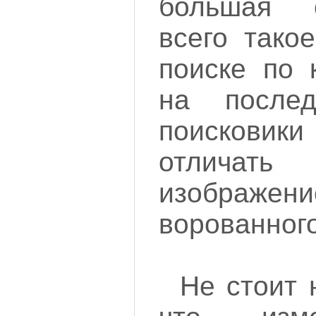
большая 
всего тако
поиске по 
на после
поискови
отличать
изобр
ворованного
Не стоит 