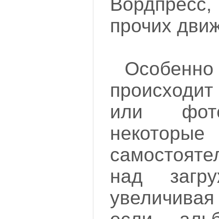
Вордпрес
прочих движ
Особен
происходит
или фото
некотор
самостояте
над загр
увеличивая