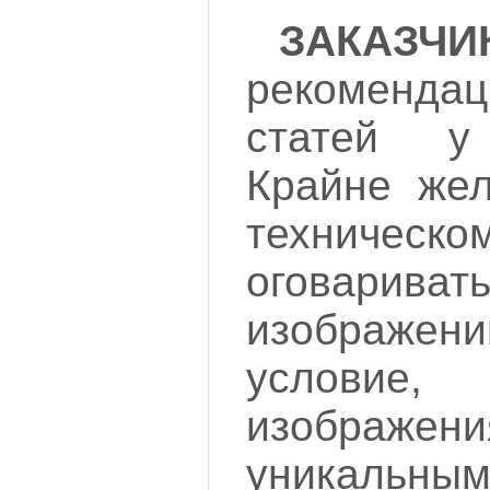
ЗАКАЗЧИ
рекоменда
статей у
Крайне жел
техничес
оговари
изображен
условие
изобра
уникальным