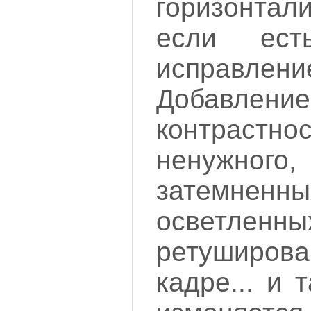
горизонтали
если ест
исправлен
Добавлен
контрастно
ненужного
затемн
осветле
ретуширова
кадре... и 