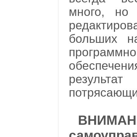
много, но
редактиро
больших н
программно
обеспеч
резуль
потрясающи
ВНИ
самоуправ