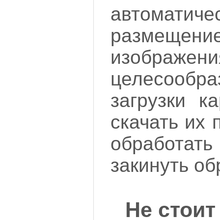
автоматиче
размещени
изображе
целесоо
загрузки к
скачать их 
обработать
закинуть обр
Не стоит