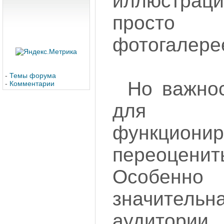
иллюстраци
просто 
фотогалерее
-
Темы форума
Но важно
-
Комментарии
для у
функциони
переоце
Особенно 
значите
аудитории