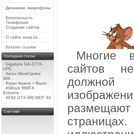
·
Динамики, микрофоны
·
Безопасность
·
Телефония
·
Создание сайтов
·
О сайте wasp.kz...
·
Каталог ссылок
Многие в
Последние статьи
·
Gigabyte GA-Z77X-
сайтов н
UP5...
·
Xerox WorkCentre
должно
304...
·
Razer Anansi + Razer...
·
ASRock 990FX
изображени
Extreme...
·
KFA2 GTX 580 MDT X4
...
размеща
Счетчики
страниц