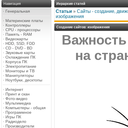
Навигация
Иерархия статей
·
Генеральная
Статьи
»
Сайты - создание, дви
изображения
·
Материнские платы
·
Контроллеры
Создание сайтов: изображения
·
CPU - процессоры
·
Память - RAM
Важность
·
Видеокарты
·
HDD, SSD, FDD
·
CD - DVD - BD
на стра
·
Звуковые карты
·
Охлаждение ПК
·
Корпуса ПК
·
Электропитание
·
Мониторы и ТВ
·
Манипуляторы
·
Ноутбуки, десктопы
·
Интернет
·
Принт и скан
·
Фото-видео
·
Мультимедиа
·
Компьютеры - общая
·
Программное
·
Игры ПК
·
Радиодело
·
Производители