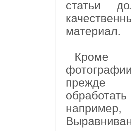
статьи д
качествен
материал.
Кроме
фотографи
прежде 
обработат
например
Выравн