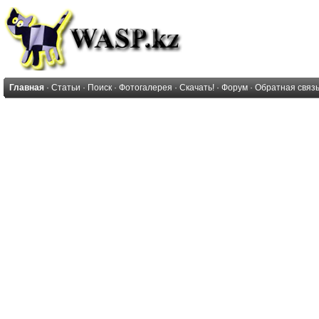
Главная
·
Статьи
·
Поиск
·
Фотогалерея
·
Скачать!
·
Форум
·
Обратная связ