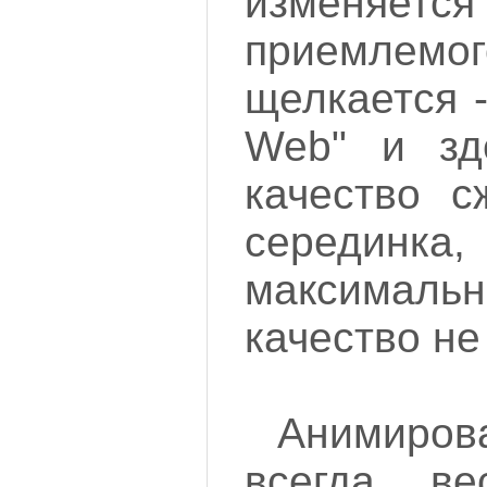
изменяет
приемлемо
щелкается 
Web" и зд
качество с
серединка
максима
качество не
Анимиро
всегда ве