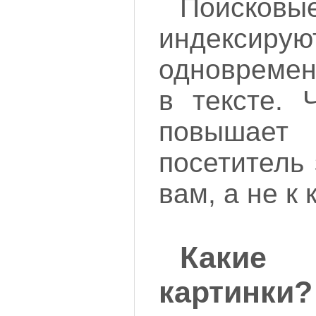
Поисковы
индексир
одновремен
в тексте. 
повышае
посетитель
вам, а не к 
Каки
картинки?