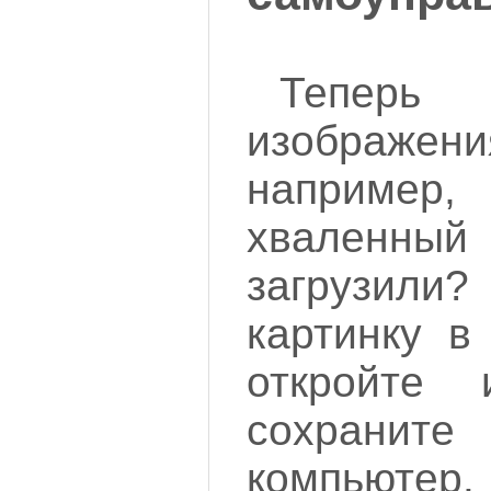
Тепер
изображе
например
хваленны
загрузи
картинку в
откройте 
сохранит
компьютер.