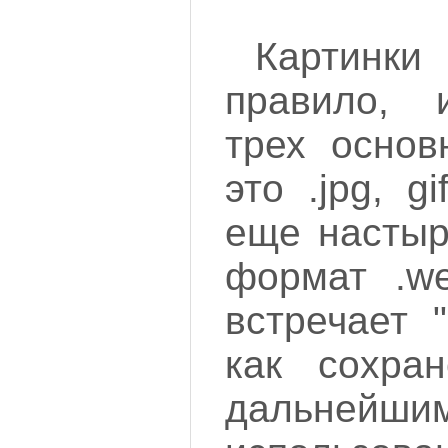
Картинки
правило, 
трех основ
это .jpg, g
еще настыр
формат .w
встречает 
как сохра
дальнейши