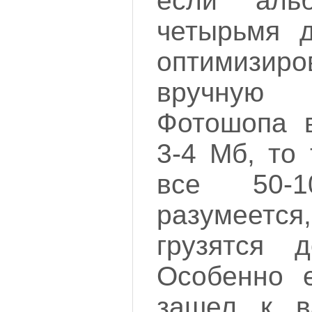
если аль
четырьмя д
оптимизир
вручную
Фотошопа в
3-4 Мб, то
все 50-
разумеется
грузятся 
Особенно е
зашел к 