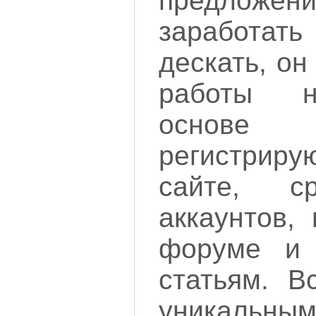
предложе
заработать 
дескать, о
работы н
основ
регистри
сайте, 
аккаунтов,
форуме и 
статьям. В
уникальным