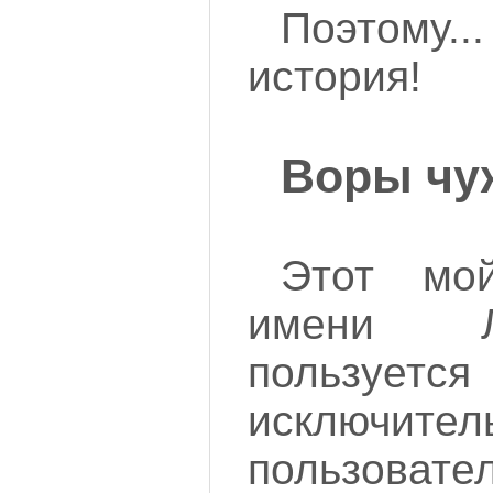
Поэтом
история!
Воры чу
Этот мо
имени Л
пользуется
исключи
пользоват