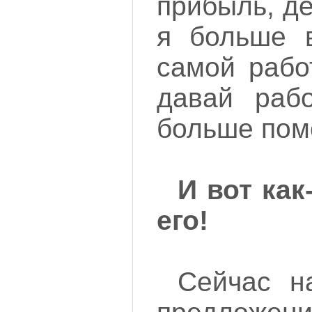
прибыль, де
я больше в
самой рабо
давай раб
больше помо
И вот как
его!
Сейчас н