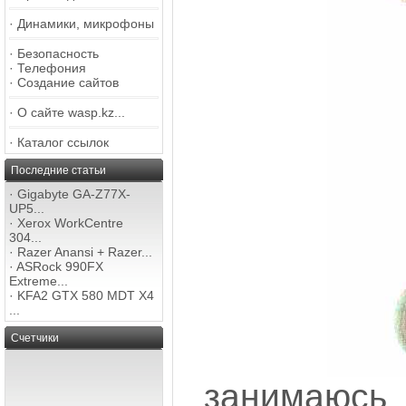
·
Динамики, микрофоны
·
Безопасность
·
Телефония
·
Создание сайтов
·
О сайте wasp.kz...
·
Каталог ссылок
Последние статьи
·
Gigabyte GA-Z77X-
UP5...
·
Xerox WorkCentre
304...
·
Razer Anansi + Razer...
·
ASRock 990FX
Extreme...
·
KFA2 GTX 580 MDT X4
...
Счетчики
занимаю