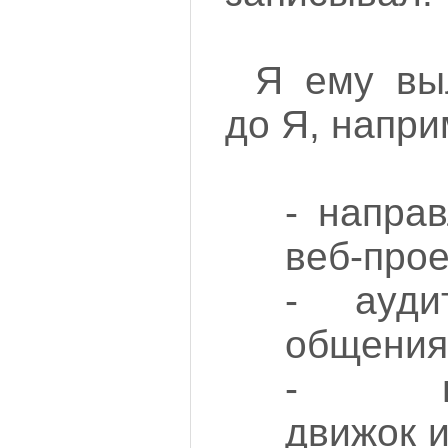
Я ему вы
до Я, напри
- напра
веб-прое
- ауди
общения 
- пре
движок и