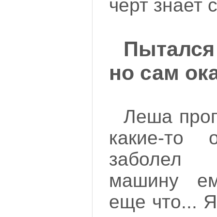
черт знает 
Пытался
но сам ок
Леша проп
какие-то о
заболел
машину ем
еще что... 