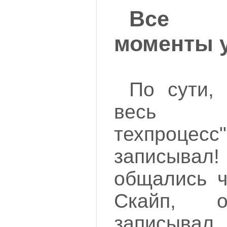
Все т
моменты 
По сути,
весь "
техпроце
записывал!
общались ч
Скайп, 
записывал.