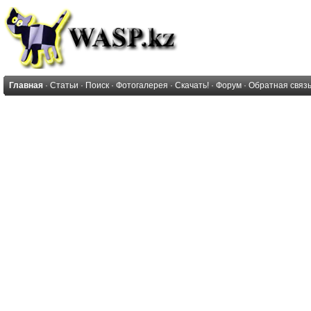
Главная
·
Статьи
·
Поиск
·
Фотогалерея
·
Скачать!
·
Форум
·
Обратная связ