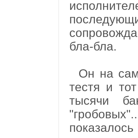
испол
последующ
сопровожд
бла-бла.
Он на са
тестя и то
тысячи ба
"гробовых"
показалось