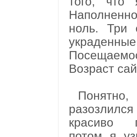
того, что 
Наполненно
ноль. Три 
украденны
Посещаем
Возраст сай
Понятно
разозлился
красиво п
потом я уз