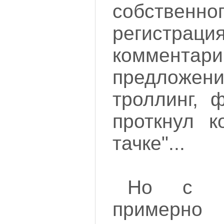
собствен
регистрац
коммента
предложен
троллинг, 
проткнул к
тачке"...
Но с н
примерно 