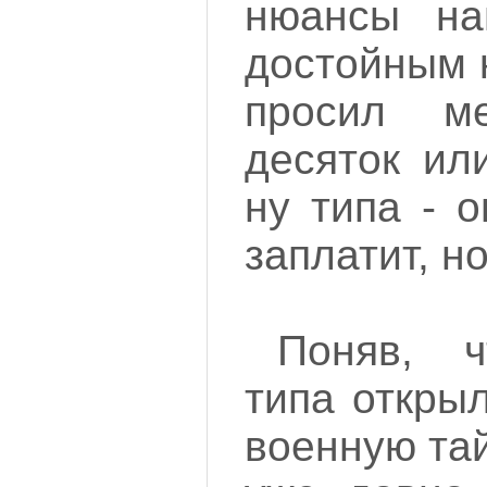
нюансы на
достойным 
просил ме
десяток ил
ну типа - о
заплатит, н
Поняв, ч
типа откры
военную тай