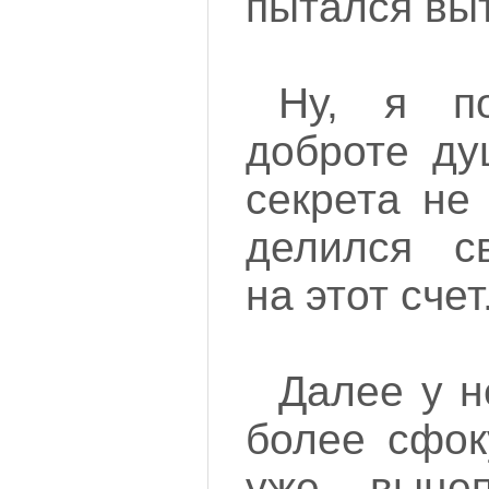
пытался выт
Ну, я п
доброте ду
секрета не
делился с
на этот счет
Далее у н
более сфок
уже выце