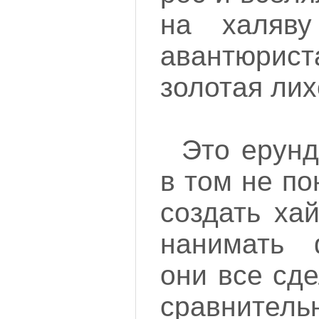
на халяв
авантюрис
золотая лих
Это ерунд
в том не по
создать ха
нанимать 
они все сде
сравнит