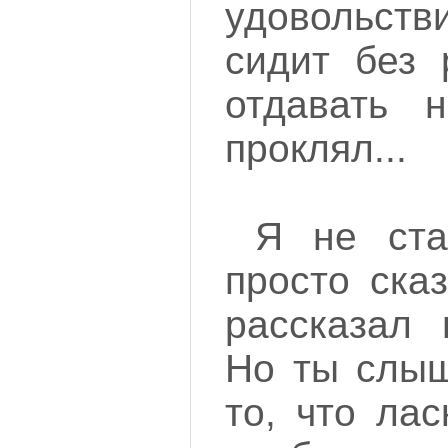
удовольст
сидит без 
отдавать н
проклял...
Я не ста
просто ска
рассказал 
Но ты слыш
то, что ла