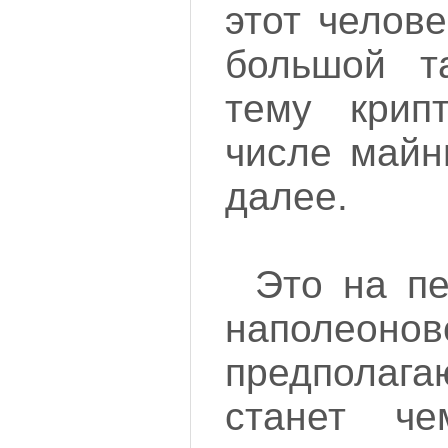
этот челов
большой т
тему крип
числе майн
далее.
Это на пе
наполеон
предполагаю
станет че