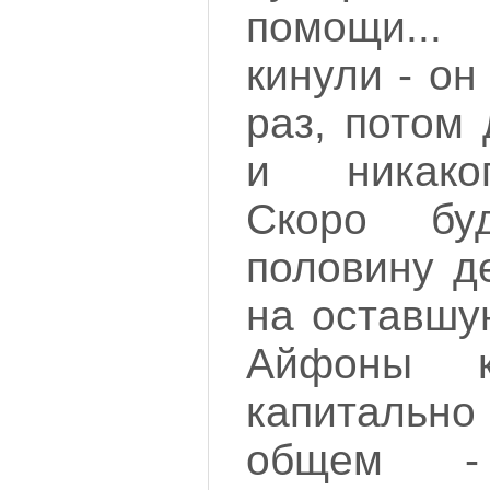
помощи...
кинули - он
раз, потом 
и никаког
Скоро бу
половину д
на оставшу
Айфоны к
капитальн
общем -