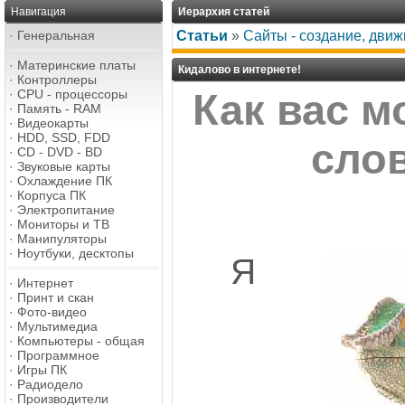
Навигация
Иерархия статей
·
Генеральная
Статьи
»
Сайты - создание, дви
·
Материнские платы
Кидалово в интернете!
·
Контроллеры
·
CPU - процессоры
Как вас м
·
Память - RAM
·
Видеокарты
·
HDD, SSD, FDD
сло
·
CD - DVD - BD
·
Звуковые карты
·
Охлаждение ПК
·
Корпуса ПК
·
Электропитание
·
Мониторы и ТВ
·
Манипуляторы
·
Ноутбуки, десктопы
Я
·
Интернет
·
Принт и скан
·
Фото-видео
·
Мультимедиа
·
Компьютеры - общая
·
Программное
·
Игры ПК
·
Радиодело
·
Производители