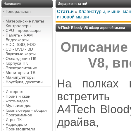
Навигация
Иерархия статей
·
Генеральная
Статьи
»
Клавиатуры, мыши, ма
игровой мыши
·
Материнские платы
·
Контроллеры
A4Tech Bloody V8 обзор игровой мыши
·
CPU - процессоры
·
Память - RAM
·
Видеокарты
Описание
·
HDD, SSD, FDD
·
CD - DVD - BD
·
Звуковые карты
V8, в
·
Охлаждение ПК
·
Корпуса ПК
·
Электропитание
·
Мониторы и ТВ
·
Манипуляторы
На полках 
·
Ноутбуки, десктопы
·
Интернет
встретить
·
Принт и скан
·
Фото-видео
A4Tech Blood
·
Мультимедиа
·
Компьютеры - общая
·
Программное
драйва,
·
Игры ПК
·
Радиодело
·
Производители