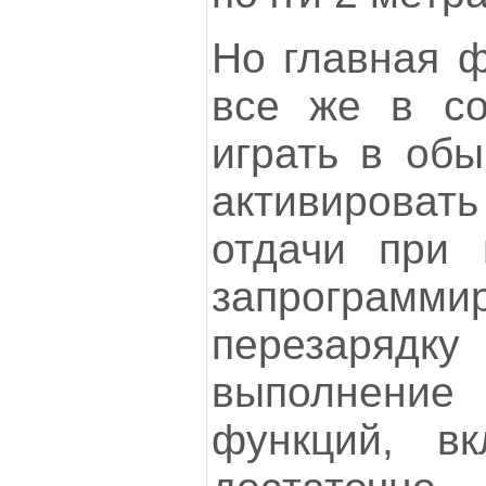
Но главная 
все же в с
играть в об
активирова
отдачи при 
запрограммир
перезаряд
выполнени
функций, вк