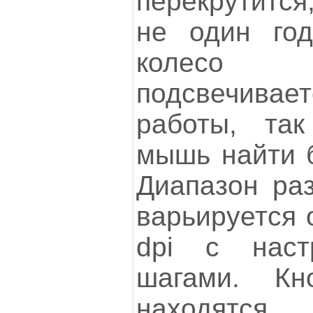
перекрутится
не один год
колесо
подсвечив
работы, та
мышь найти б
Диапазон ра
варьируется 
dpi с наст
шагами. Кн
находятся