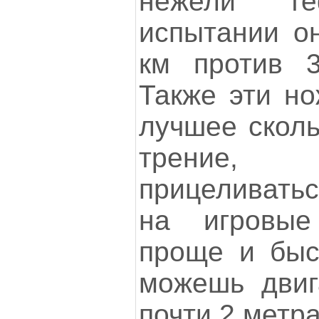
нежели те
испытании о
км против 
Также эти но
лучшее скол
трение,
прицеливать
на игровые
проще и быс
можешь двиг
почти 2 метра