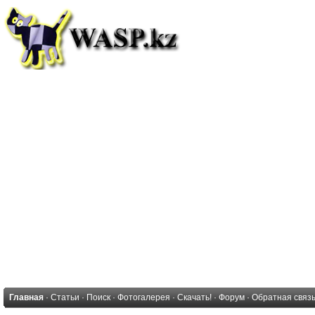
Главная
·
Статьи
·
Поиск
·
Фотогалерея
·
Скачать!
·
Форум
·
Обратная связ