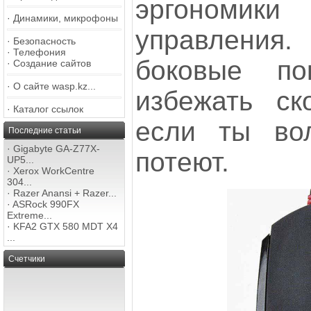
эргономик
·
Динамики, микрофоны
управления
·
Безопасность
·
Телефония
боковые по
·
Создание сайтов
·
О сайте wasp.kz...
избежать ск
·
Каталог ссылок
если ты во
Последние статьи
·
Gigabyte GA-Z77X-
потеют.
UP5...
·
Xerox WorkCentre
304...
·
Razer Anansi + Razer...
·
ASRock 990FX
Extreme...
·
KFA2 GTX 580 MDT X4
...
Счетчики