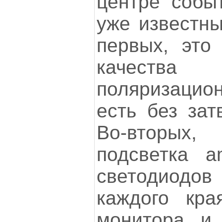
центре собы
уже известны
первых, это
качес
поляризацион
есть без зат
Во-вторых,
подсветка a
светодиодо
каждого кра
монитора и