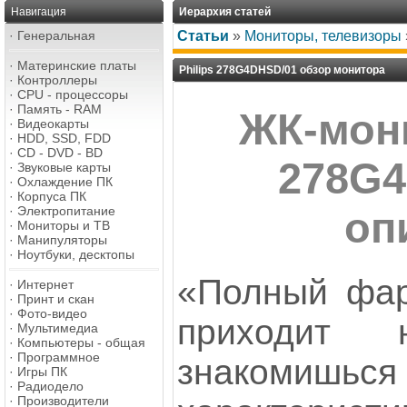
Навигация
Иерархия статей
·
Генеральная
Статьи
»
Мониторы, телевизоры
·
Материнские платы
Philips 278G4DHSD/01 обзор монитора
·
Контроллеры
·
CPU - процессоры
·
Память - RAM
ЖК-мони
·
Видеокарты
·
HDD, SSD, FDD
·
CD - DVD - BD
278G4
·
Звуковые карты
·
Охлаждение ПК
·
Корпуса ПК
·
Электропитание
оп
·
Мониторы и ТВ
·
Манипуляторы
·
Ноутбуки, десктопы
«Полный фар
·
Интернет
·
Принт и скан
·
Фото-видео
приходит 
·
Мультимедиа
·
Компьютеры - общая
·
Программное
знако
·
Игры ПК
·
Радиодело
·
Производители