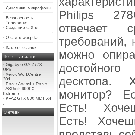
характерис
·
Динамики, микрофоны
Philips 27
·
Безопасность
·
Телефония
отвечает с
·
Создание сайтов
требований, 
·
О сайте wasp.kz...
·
Каталог ссылок
можно опира
Последние статьи
достойного 
·
Gigabyte GA-Z77X-
UP5...
·
Xerox WorkCentre
десктопа. 
304...
·
Razer Anansi + Razer...
·
ASRock 990FX
монитор? Е
Extreme...
·
KFA2 GTX 580 MDT X4
...
Есть! Хоче
Счетчики
Есть! Хочеш
представь се