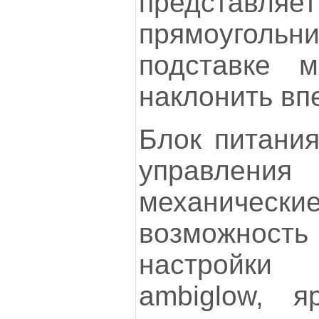
предста
прямоугольни
подставке 
наклонить вп
Блок питания
управл
механические
возможнос
настройки
ambiglow, я