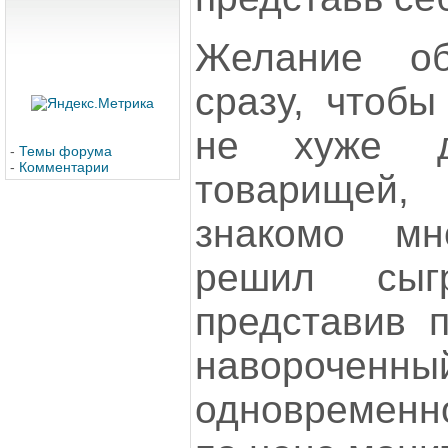
Желание о
сразу, чтобы
не хуже др
-
Темы форума
-
Комментарии
товарищей, 
знакомо мн
решил сыг
представив п
наворо
одновремен