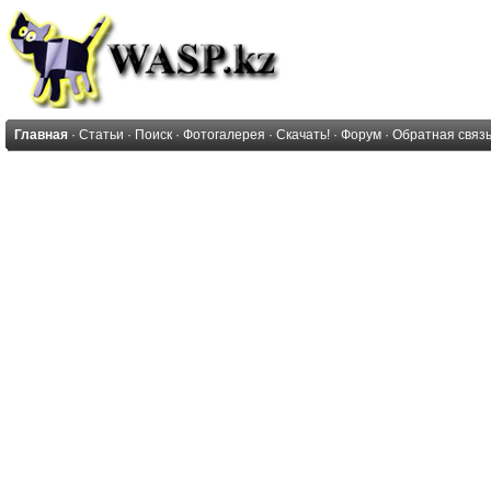
Главная
·
Статьи
·
Поиск
·
Фотогалерея
·
Скачать!
·
Форум
·
Обратная связ