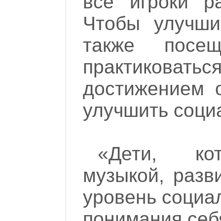
все игроки р
Чтобы улучши
также посе
практикова
достижением 
улучшить соци
«Дети, ко
музыкой, разв
уровень социа
понимания себ