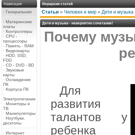
Навигация
Иерархия статей
·
Генеральная
Статьи
»
Человек и мир
»
Дети и музыка 
·
Материнские
Дети и музыка - невероятно сочетание!
платы
·
Контроллеры
Почему музы
·
CPU -
процессоры
·
Память - RAM
р
·
Видеокарты
·
HDD, SSD,
FDD
·
CD - DVD - BD
·
Звуковые
карты
·
Охлаждение
ПК
Для
·
Корпуса ПК
·
Электропитание
развития
·
Мониторы и
ТВ
талантов у
·
Манипуляторы
·
Ноутбуки,
десктопы
ребенка
·
Интернет