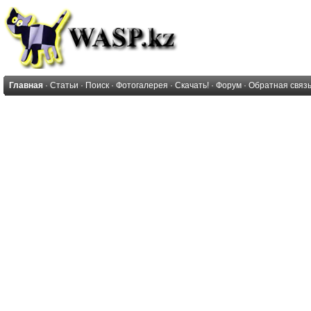
Главная
·
Статьи
·
Поиск
·
Фотогалерея
·
Скачать!
·
Форум
·
Обратная связ