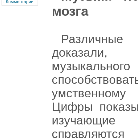
-
Комментарии
мозга
Различны
доказали,
музыкальн
способст
умственному 
Цифры показы
изучающие
справляются