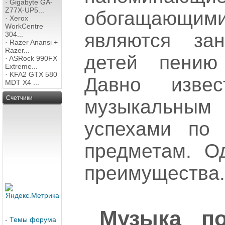
·
Gigabyte GA-
Z77X-UP5...
обогащающими
·
Xerox
WorkCentre
являются за
304...
·
Razer Anansi +
Razer...
детей пению
·
ASRock 990FX
Extreme...
·
KFA2 GTX 580
Давно изве
MDT X4 ...
Счетчики
музыкальны
успехами по
предметам. О
преимущества.
Музыка по
-
Темы форума