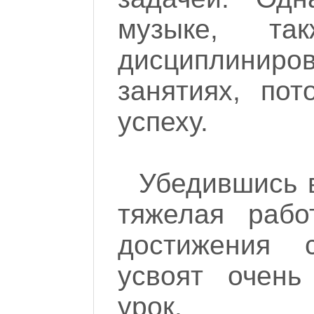
музыке, та
дисциплинир
занятиях, по
успеху.
Убедившись в
тяжелая рабо
достижения 
усвоят очень
урок.