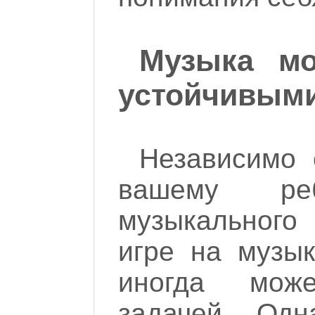
Музыка мо
устойчивым
Независимо о
вашему реб
музыкального
игре на музы
иногда мож
задачей. Одн