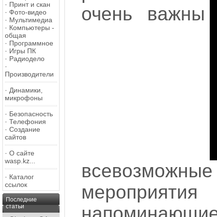
·
Принт и скан
очень важны
·
Фото-видео
·
Мультимедиа
·
Компьютеры -
общая
·
Программное
·
Игры ПК
·
Радиодело
·
Производители
·
Динамики,
микрофоны
·
Безопасность
·
Телефония
·
Создание
сайтов
·
О сайте
wasp.kz...
всевозмож
·
Каталог
ссылок
мероприят
Последние
статьи
напоминающи