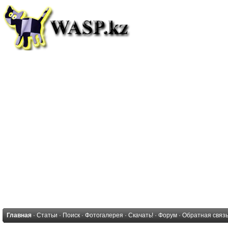
Главная
·
Статьи
·
Поиск
·
Фотогалерея
·
Скачать!
·
Форум
·
Обратная связ