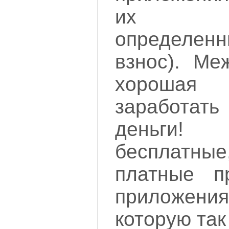
их (н
определен
взнос). Ме
хорошая
заработ
деньги!
бесплатн
платные п
приложения
которую так