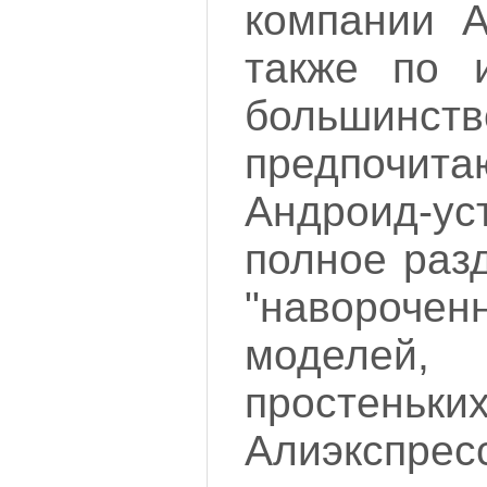
компании A
также по 
большинств
предпоч
Андроид-ус
полное раз
"наворочен
моделей
прост
Алиэкспре