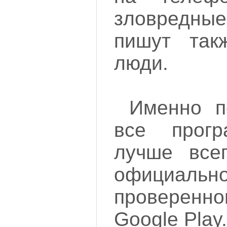
зловредн
пишут так
люди.
Именно п
все прог
лучше всег
офици
проверенно
Google Play.