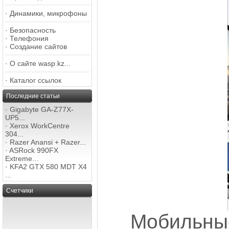
·
Динамики, микрофоны
·
Безопасность
·
Телефония
·
Создание сайтов
·
О сайте wasp.kz...
·
Каталог ссылок
Последние статьи
·
Gigabyte GA-Z77X-
UP5...
·
Xerox WorkCentre
304...
·
Razer Anansi + Razer...
·
ASRock 990FX
Extreme...
·
KFA2 GTX 580 MDT X4
...
Счетчики
Мобильн