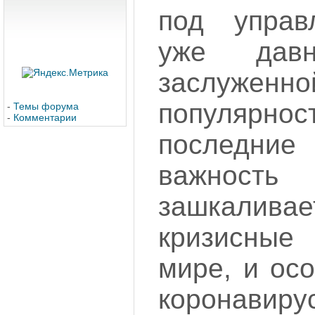
под управ
уже давн
заслуженно
популяр
-
Темы форума
-
Комментарии
последни
важнос
зашкаливае
кризисные
мире, и ос
коронавиру