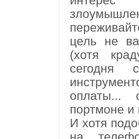
инте
злоумыш
переживай
цель не в
(хотя крад
сегодня 
инструмент
оплаты...
портмоне и 
И хотя под
на телеф