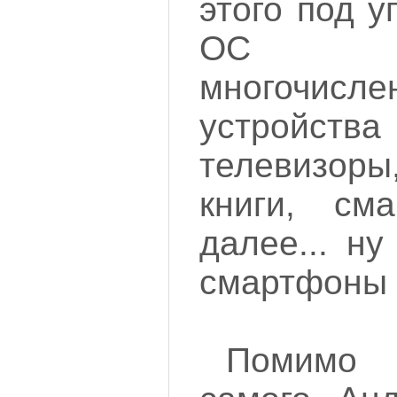
этого под 
ОС р
многочи
устройства
телевизор
книги, см
далее... ну
смартфоны 
Помимо