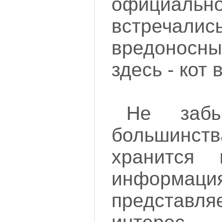
официально
встречалис
вредонос
здесь - кот 
Не заб
большинст
хранится 
информа
представ