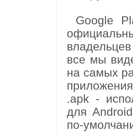
Google Pl
официал
владельцев
все мы вид
на самых р
приложения
.apk - исп
для Android
по-умолчан