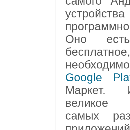
самого Анд
устройств
программно
Оно ест
бесплатное
необходим
Google Pla
Маркет. 
великое 
самых раз
приложений