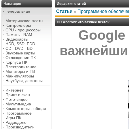
Навигация
Иерархия статей
·
Генеральная
Статьи
»
Программное обеспече
·
Материнские платы
ОС Android: что важнее всего?
·
Контроллеры
·
CPU - процессоры
Google 
·
Память - RAM
·
Видеокарты
·
HDD, SSD, FDD
важнейши
·
CD - DVD - BD
·
Звуковые карты
·
Охлаждение ПК
·
Корпуса ПК
·
Электропитание
·
Мониторы и ТВ
·
Манипуляторы
·
Ноутбуки, десктопы
·
Интернет
·
Принт и скан
·
Фото-видео
·
Мультимедиа
·
Компьютеры - общая
·
Программное
·
Игры ПК
·
Радиодело
·
Производители