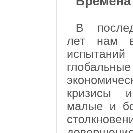
Времена
В послед
лет нам в
испытаний
глобальные
экономичес
кризисы и
малые и б
столкн
довершен