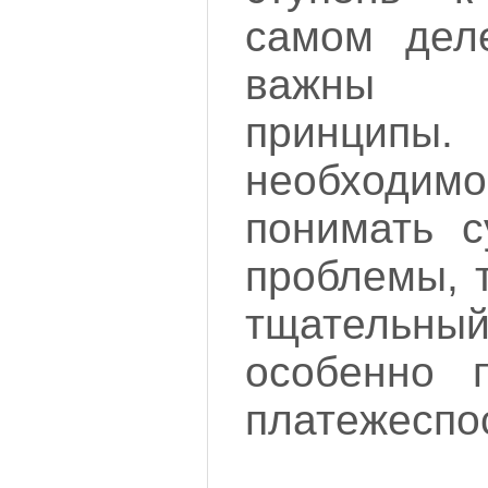
самом дел
важны о
принцип
необходим
понимать с
проблемы, 
тщатель
особенно 
платежеспо