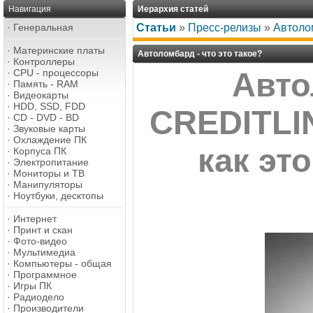
Навигация
Иерархия статей
·
Генеральная
Статьи
»
Пресс-релизы
»
Автолом
·
Материнские платы
Автоломбард - что это такое?
·
Контроллеры
·
CPU - процессоры
Авто
·
Память - RAM
·
Видеокарты
·
HDD, SSD, FDD
CREDITLI
·
CD - DVD - BD
·
Звуковые карты
·
Охлаждение ПК
как эт
·
Корпуса ПК
·
Электропитание
·
Мониторы и ТВ
·
Манипуляторы
·
Ноутбуки, десктопы
·
Интернет
·
Принт и скан
·
Фото-видео
·
Мультимедиа
·
Компьютеры - общая
·
Программное
·
Игры ПК
·
Радиодело
·
Производители