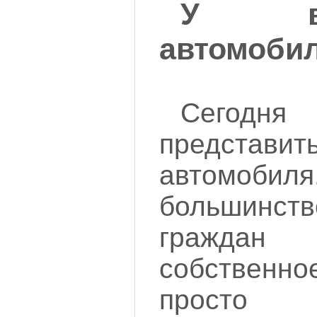
У в
автомобил
Сегод
представит
автомо
большин
граждан
собственно
просто