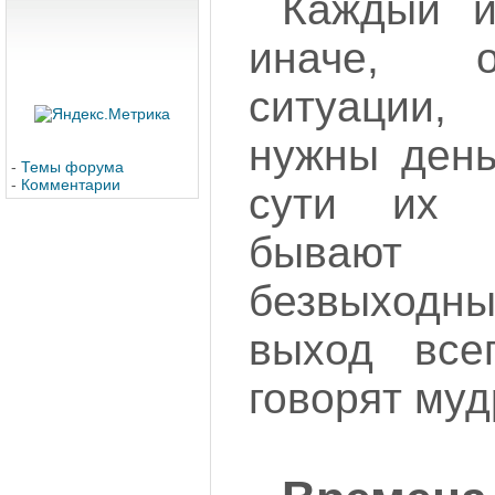
Каждый и
иначе, 
ситуации,
нужны день
-
Темы форума
-
Комментарии
сути их н
бывают 
безвыходны
выход все
говорят муд