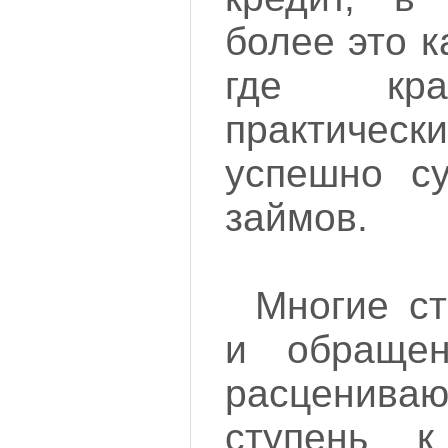
более это к
где кра
практичес
успешно су
займов.
Многие ст
и обраще
расценива
ступень 