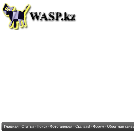
Главная
·
Статьи
·
Поиск
·
Фотогалерея
·
Скачать!
·
Форум
·
Обратная связ