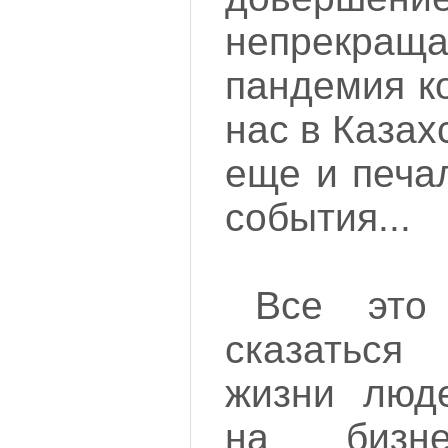
непрекращ
пандемия к
нас в Каза
еще и печа
события...
Все это
сказаться
жизни люде
на бизне