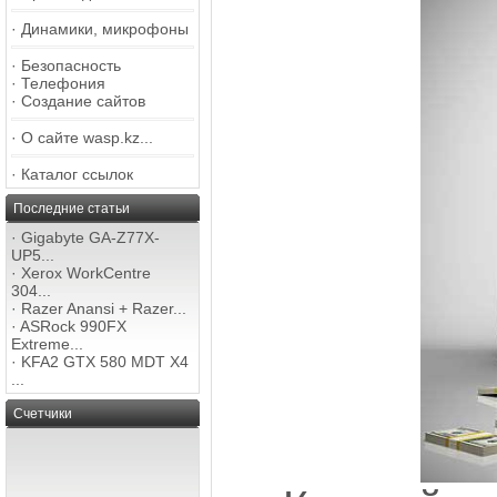
·
Динамики, микрофоны
·
Безопасность
·
Телефония
·
Создание сайтов
·
О сайте wasp.kz...
·
Каталог ссылок
Последние статьи
·
Gigabyte GA-Z77X-
UP5...
·
Xerox WorkCentre
304...
·
Razer Anansi + Razer...
·
ASRock 990FX
Extreme...
·
KFA2 GTX 580 MDT X4
...
Счетчики