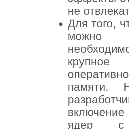
не отвлека
Для того, ч
можно 
необходи
крупное 
оперативн
памяти. 
разработч
включение 
ядер с 