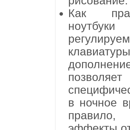
рисование.
Как пра
ноутбу
регулиру
клавиатур
дополне
позволяе
специфиче
в ночное в
правило,
эффекты от