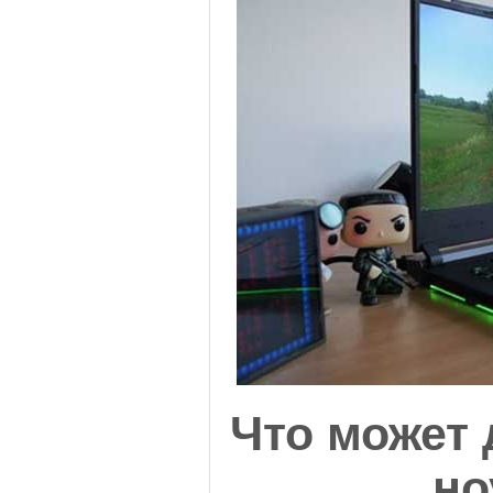
Что может 
но