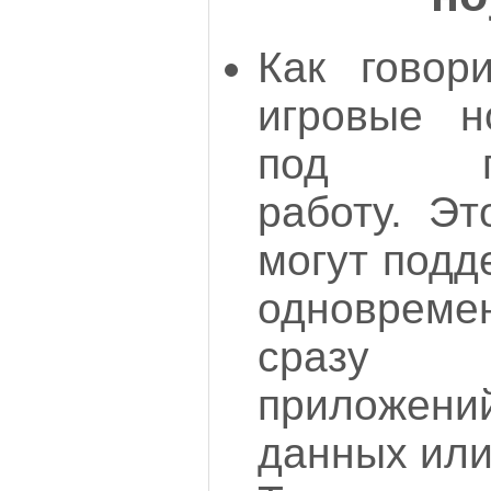
Как говор
игровые н
под про
работу. Эт
могут подд
одноврем
сразу 
приложен
данных или