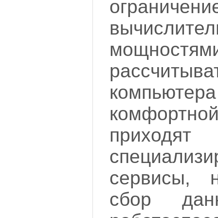
ограничени
вычислите
мощнос
рассчи
компьютер
комфортной
приходят
специализи
сервисы, 
сбор да