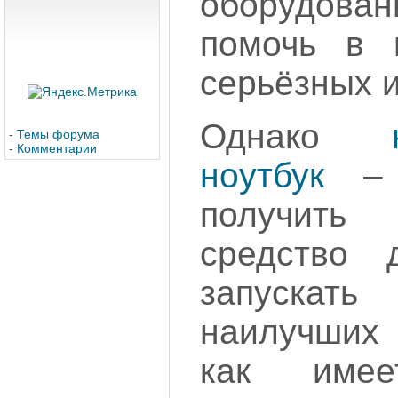
оборудован
помочь в 
серьёзных и
Однако
-
Темы форума
-
Комментарии
ноутбук
– 
получить
средство 
запуска
наилучших
как имее