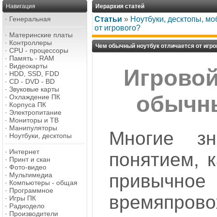
Навигация
Иерархия статей
·
Генеральная
Статьи
»
Ноутбуки, десктопы, м
от игрового?
·
Материнские платы
·
Контроллеры
Чем обычный ноутбук отличается от игро
·
CPU - процессоры
·
Память - RAM
·
Видеокарты
Игровой
·
HDD, SSD, FDD
·
CD - DVD - BD
·
Звуковые карты
обычн
·
Охлаждение ПК
·
Корпуса ПК
·
Электропитание
·
Мониторы и ТВ
·
Манипуляторы
Многие з
·
Ноутбуки, десктопы
·
Интернет
понятием, к
·
Принт и скан
·
Фото-видео
привычное
·
Мультимедиа
·
Компьютеры - общая
·
Программное
времяпров
·
Игры ПК
·
Радиодело
·
Производители