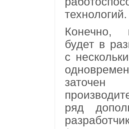
работоспос
технологий.
Конечно, 
будет в ра
с нескольк
одноврем
заточен
производит
ряд допол
разработчи