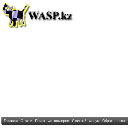
Главная
·
Статьи
·
Поиск
·
Фотогалерея
·
Скачать!
·
Форум
·
Обратная связ