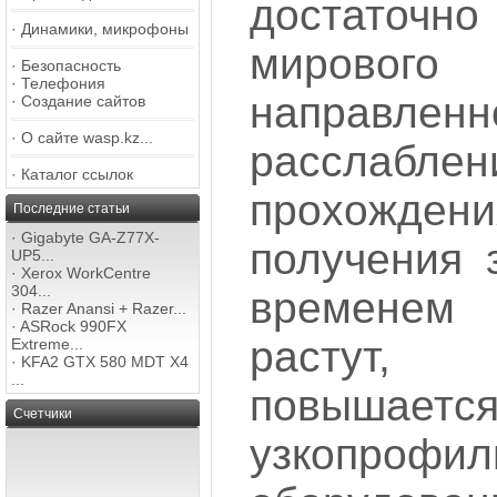
достаточн
·
Динамики, микрофоны
мировог
·
Безопасность
·
Телефония
напра
·
Создание сайтов
·
О сайте wasp.kz...
расслаблен
·
Каталог ссылок
прохожде
Последние статьи
·
Gigabyte GA-Z77X-
получения 
UP5...
·
Xerox WorkCentre
304...
временем 
·
Razer Anansi + Razer...
·
ASRock 990FX
растут,
Extreme...
·
KFA2 GTX 580 MDT X4
...
повышае
Счетчики
узкопрофил