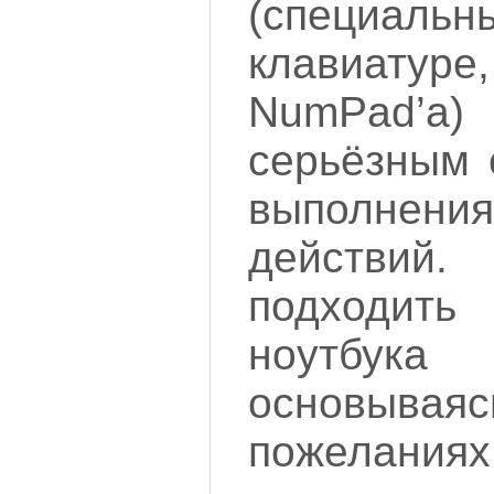
(специаль
клавиату
NumPad’а
серьёзным 
выполне
действи
подходить
ноутбу
основыв
пожеланиях