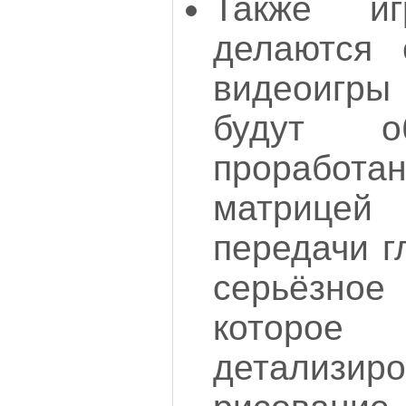
Также иг
делаются
видеоигр
будут о
проработа
матриц
передачи г
серьёзно
которо
детализиро