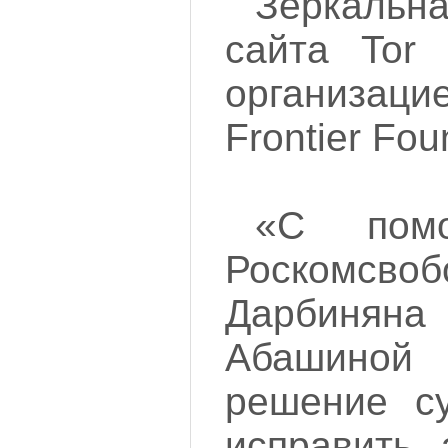
Зеркальн
сайта Tor
организац
Frontier Fou
«С пом
Роскомсв
Дарбинян
Абашиной
решение с
исправить 