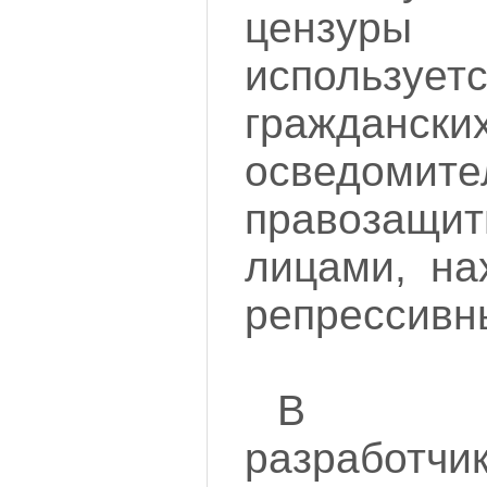
цензур
использует
граждан
осведомите
правоза
лицами, на
репрессивн
В пон
разработчи