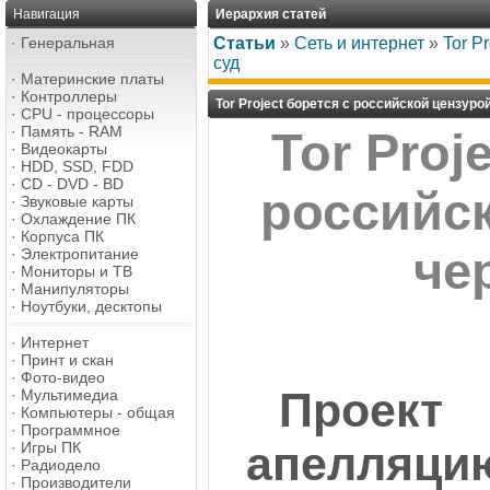
Навигация
Иерархия статей
·
Генеральная
Статьи
»
Сеть и интернет
»
Tor P
суд
·
Материнские платы
·
Контроллеры
Tor Project борется с российской цензуро
·
CPU - процессоры
·
Память - RAM
Tor Proj
·
Видеокарты
·
HDD, SSD, FDD
·
CD - DVD - BD
российс
·
Звуковые карты
·
Охлаждение ПК
·
Корпуса ПК
че
·
Электропитание
·
Мониторы и ТВ
·
Манипуляторы
·
Ноутбуки, десктопы
·
Интернет
·
Принт и скан
·
Фото-видео
Проект
·
Мультимедиа
·
Компьютеры - общая
·
Программное
апелляци
·
Игры ПК
·
Радиодело
·
Производители