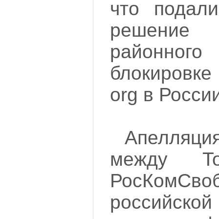
что подал
решение 
районн
блокировке 
org в России
Апелляци
между T
РосКомСвоб
российской