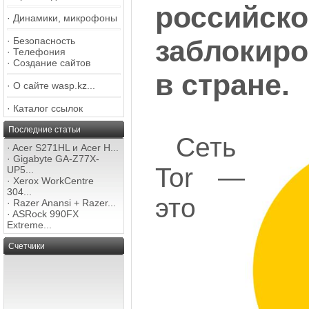
россий
·
Динамики, микрофоны
заблокиро
·
Безопасность
·
Телефония
·
Создание сайтов
в стране.
·
О сайте wasp.kz...
·
Каталог ссылок
Последние статьи
Сеть
·
Acer S271HL и Acer H...
·
Gigabyte GA-Z77X-
Tor —
UP5...
·
Xerox WorkCentre
304...
это
·
Razer Anansi + Razer...
·
ASRock 990FX
Extreme...
Счетчики