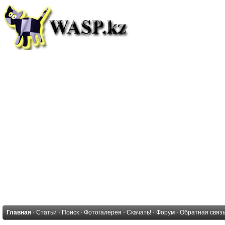
Главная
·
Статьи
·
Поиск
·
Фотогалерея
·
Скачать!
·
Форум
·
Обратная связ