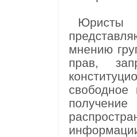
Юристы 
представляю
мнению гру
прав, зап
конституци
свободное 
полу
распростра
информа