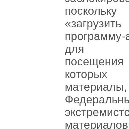
поскольку
«загрузить
программу-
для по
посещени
которых
материалы
Федерал
экстремист
материалов