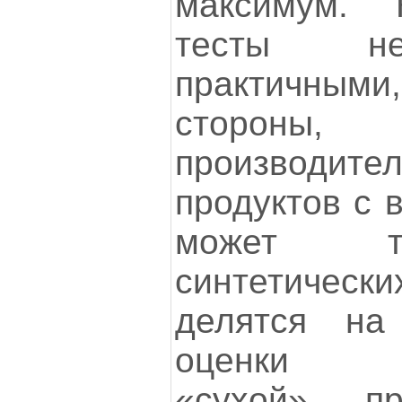
максимум. 
тесты не
практичным
стороны
производител
продуктов с 
может т
синтетическ
делятся на
оценки не
«сухой» про