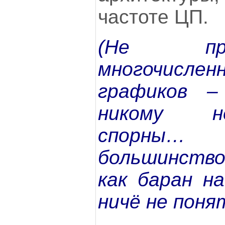
частоте ЦП.
(Не пр
многочисле
графиков –
никому н
спорны… 
большинство
как баран н
ничё не поня