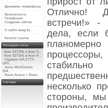
прирост от л
·
Динамики, микрофоны
Отлично! 
·
Безопасность
·
Телефония
встречи!» -
·
Создание сайтов
дела, если 
·
О сайте wasp.kz...
·
Каталог ссылок
планомерно
Последние статьи
процессо
·
Acer V273HL и Acer S...
·
Acer S271HL и Acer H...
·
Gigabyte GA-Z77X-
стабил
UP5...
·
Xerox WorkCentre
304...
предшест
·
Razer Anansi + Razer...
Счетчики
несколько пр
стороны, мы
производит