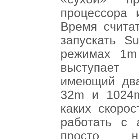
процессора 
Время считат
запускать S
режимах 1m
выступает
имеющий два
32m и 1024m
каких скорос
работать с 
просто, н