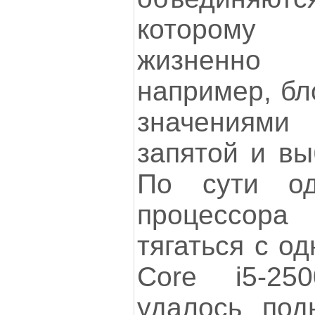
которому п
жизненно 
например, бл
значениям
запятой и вы
По сути од
процессор
тягаться с од
Core i5-2
удалось под