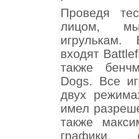
Проведя те
лицом, м
игрулькам.
входят Battlef
также бенчм
Dogs. Все иг
двух режима
имел разреше
также макси
графики, 