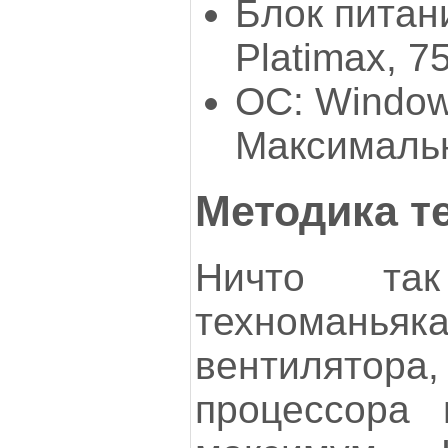
Блок пита
Platimax, 7
ОС: Window
Максималь
Методика т
Ничто та
техномань
вентилято
процессора 