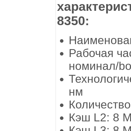
характерис
8350:
Наименован
Рабочая ча
номинал/boo
Технологич
нм
Количество 
Кэш L2: 8 
Кэш L3: 8 