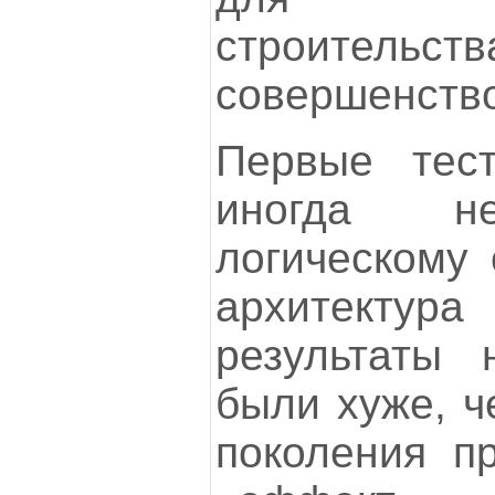
строит
совершенств
Первые тес
иногда не
логическому 
архитект
результаты 
были хуже, ч
поколения пр