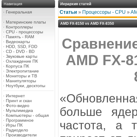
Навигация
Иерархия статей
·
Генеральная
Статьи
»
Процессоры - CPU
»
AM
·
Материнские платы
AMD FX-8150 vs AMD FX-8350
·
Контроллеры
·
CPU - процессоры
·
Память - RAM
Сравнени
·
Видеокарты
·
HDD, SSD, FDD
·
CD - DVD - BD
AMD FX-8
·
Звуковые карты
·
Охлаждение ПК
·
Корпуса ПК
·
Электропитание
·
Мониторы и ТВ
·
Манипуляторы
·
Ноутбуки, десктопы
«Обновленн
·
Интернет
·
Принт и скан
·
Фото-видео
больше ядер
·
Мультимедиа
·
Компьютеры - общая
·
Программное
частота, а 
·
Игры ПК
·
Радиодело
·
Производители