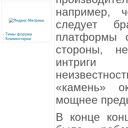
например, 
следует б
платформы с
-
Темы форума
-
Комментарии
стороны, 
интриги
неизвестнос
«камень» о
мощнее пред
В конце кон