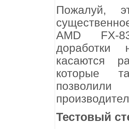
Пожалуй, э
существенн
AMD FX-83
доработки 
касаются ра
которые т
позволил
производител
Тестовый ст