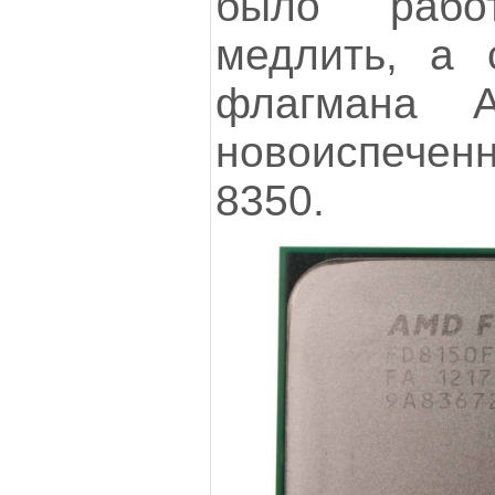
было рабо
медлить, а 
флагмана 
новоиспече
8350.