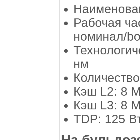
Наименован
Рабочая ча
номинал/boo
Технологич
нм
Количество 
Кэш L2: 8 
Кэш L3: 8 
TDP: 125 В
На бульдоз