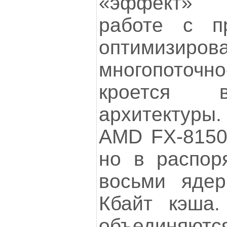
«эффект» 
работе с п
оптимизир
многопото
кроется в
архитектуры
AMD FX-8150 
но в распор
восьми ядер
Кбайт кэша.
объединяютс