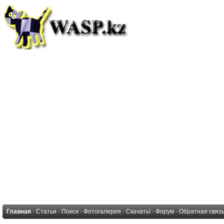
Главная
·
Статьи
·
Поиск
·
Фотогалерея
·
Скачать!
·
Форум
·
Обратная связ