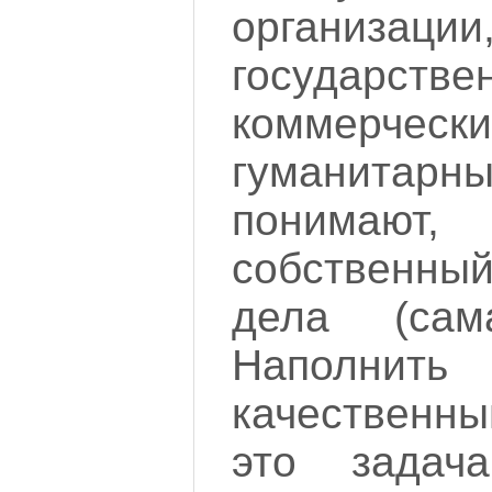
организац
государстве
коммер
гуманитарны
понимают
собственный
дела (сам
Наполн
качественн
это задач