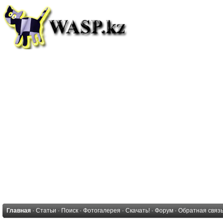
Главная
·
Статьи
·
Поиск
·
Фотогалерея
·
Скачать!
·
Форум
·
Обратная связ