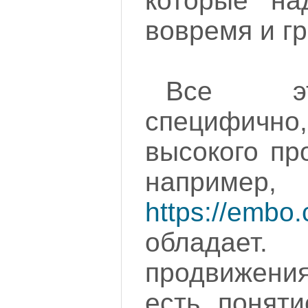
которые на
вовремя и г
Все э
специфичн
высокого пр
наприме
https://embo
облада
продвижения,
есть поняти