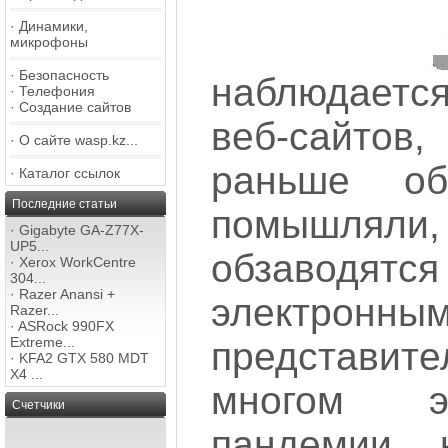
·
Динамики,
микрофоны
·
Безопасность
наблюдается
·
Телефония
·
Создание сайтов
веб-сайтов,
·
О сайте wasp.kz...
раньше о
·
Каталог ссылок
Последние статьи
помышляли, 
·
Gigabyte GA-Z77X-
UP5...
обзаво
·
Xerox WorkCentre
304...
·
Razer Anansi +
электронны
Razer...
·
ASRock 990FX
Extreme...
представи
·
KFA2 GTX 580 MDT
X4 ...
многом э
Счетчики
пандемии 