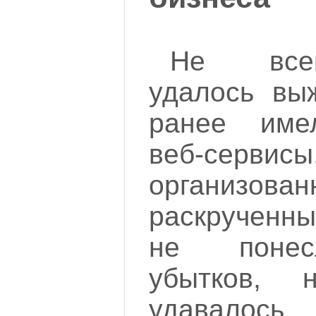
Не все
удалось выж
ранее име
веб-серви
органи
раскрученн
не понес
убытков, 
удавалось