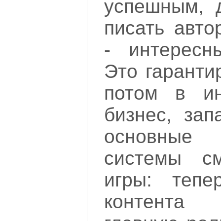
успешным, 
писать авто
- интересн
Это гаранти
потом в ин
бизнес, зап
основны
системы с
игры: тепе
контента 