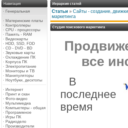
Навигация
Иерархия статей
·
Генеральная
Статьи
»
Сайты - создание, движк
маркетинга
·
Материнские платы
·
Контроллеры
Студия поискового маркетинга
·
CPU - процессоры
·
Память - RAM
·
Видеокарты
Продвиже
·
HDD, SSD, FDD
·
CD - DVD - BD
·
Звуковые карты
все ин
·
Охлаждение ПК
·
Корпуса ПК
·
Электропитание
·
Мониторы и ТВ
·
Манипуляторы
В
·
Ноутбуки, десктопы
·
Интернет
последнее
·
Принт и скан
·
Фото-видео
время
·
Мультимедиа
·
Компьютеры - общая
·
Программное
·
Игры ПК
·
Радиодело
·
Производители