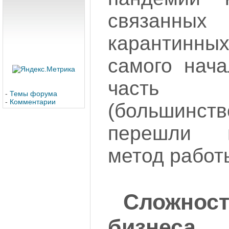
связан
карантинных
самого нача
часть 
-
Темы форума
-
Комментарии
(большинств
перешли 
метод работы
Сложнос
бизнеса