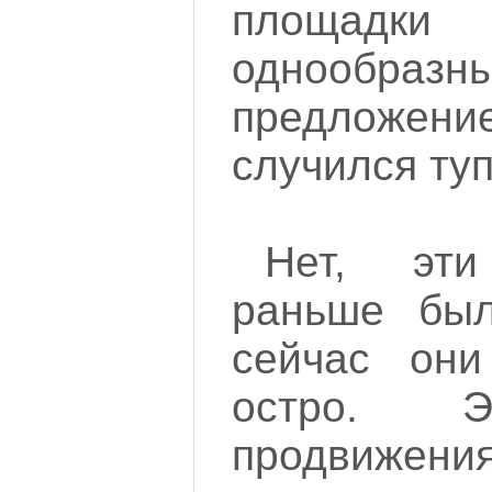
площадки
однообразн
предложен
случился туп
Нет, эт
раньше был
сейчас они
остро. Э
продвижени