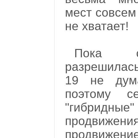
мест совсем 
не хватает!
Пока с
разрешилась
19 не дума
поэтому с
"гибрид
продвижен
продвижение