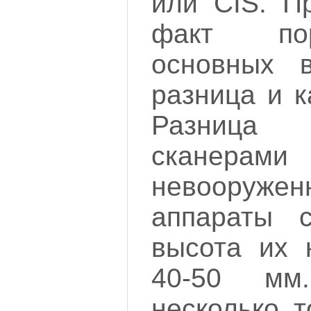
или CIS. П
факт по
основных 
разница и к
Разница 
сканер
невооруженн
аппараты с
высота их 
40-50 мм
несколько т