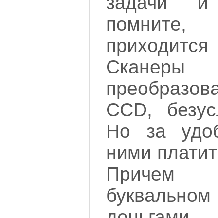
задачи и
помните,
приходит
Ска
преобразо
CCD, безус
Но за удо
ними платит
Причем
букваль
деньг