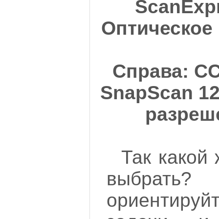
ScanExpr
Оптическое 
Справа: C
SnapScan 12
разреше
Так какой
выбрать?
ориентиру