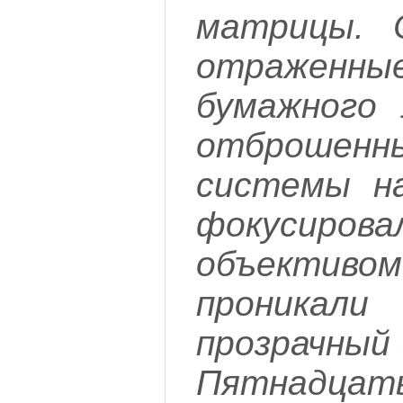
матрицы. 
отраженн
бумажного
отброшен
системы на
фокусирова
объективо
проник
прозрачный
Пятнад