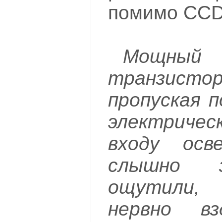
помимо CCD 
Мощны
транзист
пропуская п
электрич
входу осв
слышно з
ощутили,
нервно вз