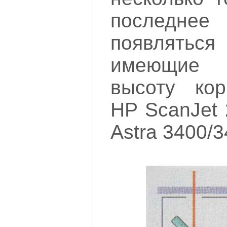
последне
появлят
имеющие 
высоту кор
HP ScanJet
Astra 3400/3