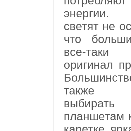
потребляют
энергии. 
светят не о
что больши
все-таки
оригинал п
Большинств
также п
выбирать
планшетам к
каретке ярк