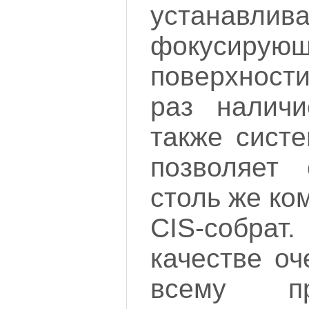
устанавлив
фокусиру
поверхност
раз наличи
также систе
позволяет 
столь же ко
CIS-собрат.
качестве оч
всему п