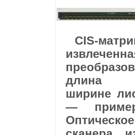
CIS-матри
извлечен
преобраз
длина со
ширине ли
— приме
Оптическ
сканера, и