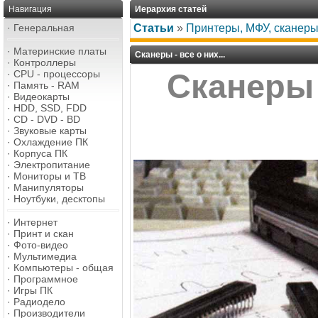
Навигация
Иерархия статей
·
Генеральная
Статьи
»
Принтеры, МФУ, сканеры
·
Материнские платы
Сканеры - все о них...
·
Контроллеры
·
CPU - процессоры
Сканеры -
·
Память - RAM
·
Видеокарты
·
HDD, SSD, FDD
·
CD - DVD - BD
·
Звуковые карты
·
Охлаждение ПК
·
Корпуса ПК
·
Электропитание
·
Мониторы и ТВ
·
Манипуляторы
·
Ноутбуки, десктопы
·
Интернет
·
Принт и скан
·
Фото-видео
·
Мультимедиа
·
Компьютеры - общая
·
Программное
·
Игры ПК
·
Радиодело
·
Производители