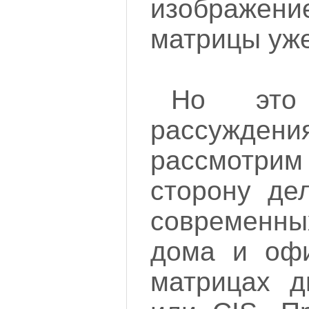
изображе
матрицы уже
Но это
рассужде
рассмотри
сторону де
современны
дома и офи
матрицах д