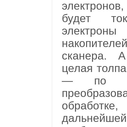
электроно
будет то
электрон
накопите
сканера. 
целая толпа
— по ус
преобразо
обработк
дальнейш