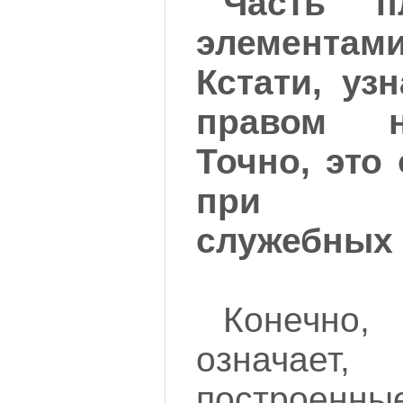
Часть п
элемента
Кстати, узн
правом н
Точно, это
при и
служебных 
Конечно
означает,
построен