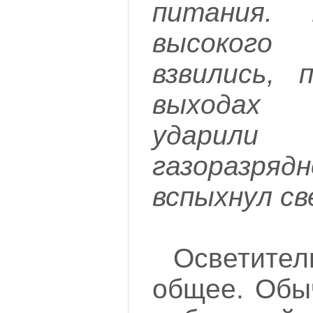
питания.
высокого
взвились, 
выходах 
ударили 
газоразря
вспыхнул св
Осветите
общее. Обы