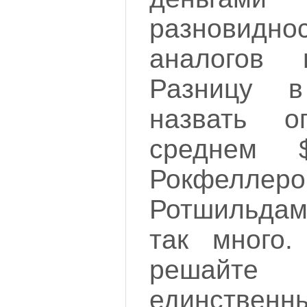
разновиднос
аналогов
Разницу 
назвать 
среднем 
Рокфе
Ротшильдам
так много.
решайте 
единстве