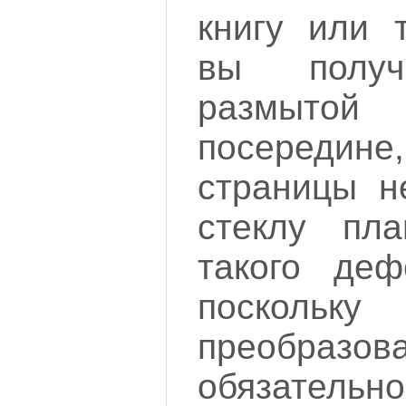
книгу или 
вы полу
размыт
посереди
страницы н
стеклу пл
такого деф
поскол
преобразов
обязательно