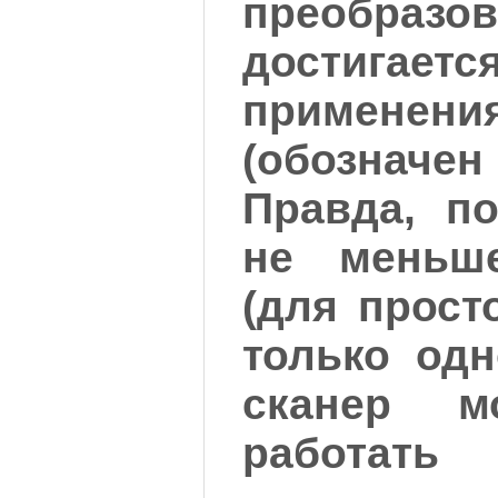
преобразов
достигае
применен
(обознач
Правда, п
не меньш
(для прост
только одн
сканер м
работать