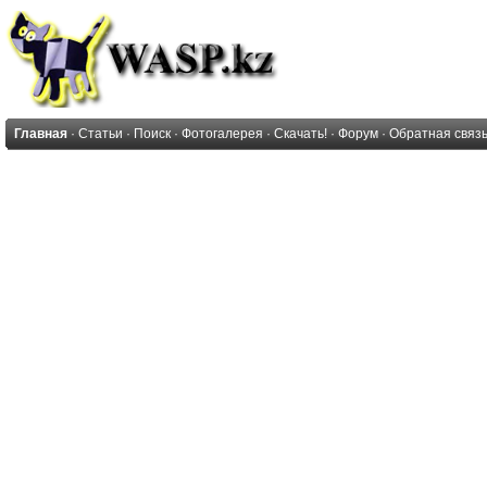
Главная
·
Статьи
·
Поиск
·
Фотогалерея
·
Скачать!
·
Форум
·
Обратная связ