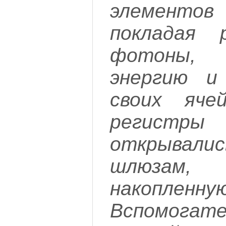
элементов
покладая 
фотоны, 
энергию и
своих яче
регистр
открывал
шлюзам, 
накоплен
Вспомогат