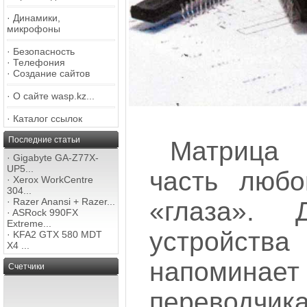
·
Динамики,
микрофоны
·
Безопасность
·
Телефония
·
Создание сайтов
·
О сайте wasp.kz...
·
Каталог ссылок
Последние статьи
Матрица
·
Gigabyte GA-Z77X-
UP5...
часть любо
·
Xerox WorkCentre
304...
·
Razer Anansi + Razer...
«глаза». 
·
ASRock 990FX
Extreme...
устройс
·
KFA2 GTX 580 MDT
X4 ...
напомин
Счетчики
переводчи