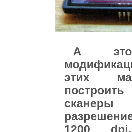
А это
модификаци
этих ма
построит
сканеры 
разрешени
1200 dpi